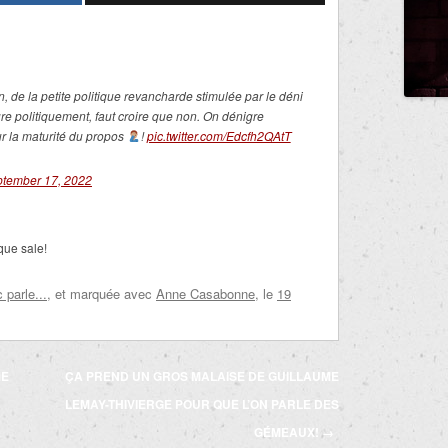
, de la petite politique revancharde stimulée par le déni
e politiquement, faut croire que non. On dénigre
r la maturité du propos
!
pic.twitter.com/Edcfh2QAtT
tember 17, 2022
que sale!
parle...
, et marquée avec
Anne Casabonne
, le
19
ME
ÇA PREND UN GROS MALAISE DE GUILLAUME
LEMAY-THIVIERGE POUR QUE L’ON PARLE DES
GÉMEAUX!
→