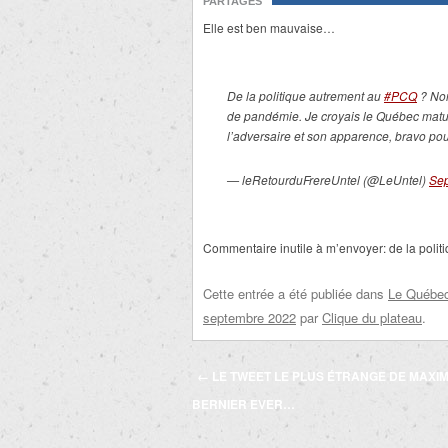
PARTAGES
Elle est ben mauvaise…
De la politique autrement au
#PCQ
? Non
de pandémie. Je croyais le Québec matur
l’adversaire et son apparence, bravo pou
— leRetourduFrereUntel (@LeUntel)
Sep
Commentaire inutile à m’envoyer: de la politi
Cette entrée a été publiée dans
Le Québec 
septembre 2022
par
Clique du plateau
.
Navigation
←
LE TWEET LE PLUS ÉTRANGE DE MAXI
des
BERNIER EVER…
articles