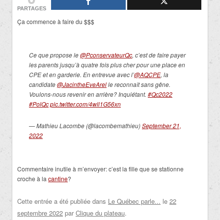
PARTAGES
Ça commence à faire du $$$
Ce que propose le
@PconservateurQc
, c’est de faire payer
les parents jusqu’à quatre fois plus cher pour une place en
CPE et en garderie. En entrevue avec l’
@AQCPE
, la
candidate
@JacintheEveArel
le reconnaît sans gêne.
Voulons-nous revenir en arrière? Inquiétant.
#Qc2022
#PolQc
pic.twitter.com/4wll1G56xn
— Mathieu Lacombe (@lacombemathieu)
September 21,
2022
Commentaire inutile à m’envoyer:
c’est la fille que se stationne
croche à la
cantine
?
Cette entrée a été publiée dans
Le Québec parle...
le
22
septembre 2022
par
Clique du plateau
.