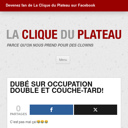
Devenez fan de La Clique du Plateau sur Facebook
PARCE QU'ON NOUS PREND POUR DES CLOWNS
Aller
Menu
au
contenu
DUBÉ SUR OCCUPATION
DOUBLE ET COUCHE-TARD!
0
PARTAGES
C’est pas mal ça!