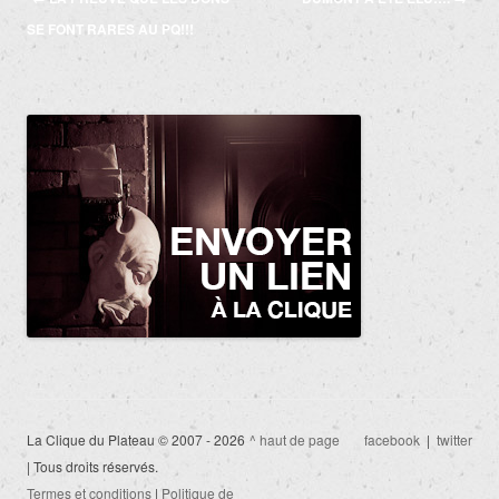
des
SE FONT RARES AU PQ!!!
articles
La Clique du Plateau © 2007 - 2026
^ haut de page
facebook
|
twitter
| Tous droits réservés.
Termes et conditions
|
Politique de