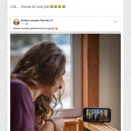
LOL… trouve toi une job!