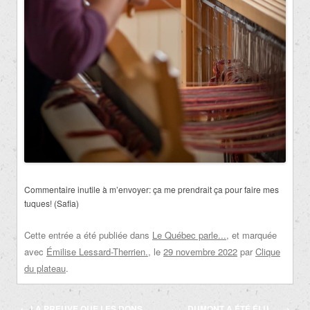
Commentaire inutile à m’envoyer:
ça me prendrait ça pour faire mes
tuques! (Safia)
Cette entrée a été publiée dans
Le Québec parle...
, et marquée
avec
Émilise Lessard-Therrien.
, le
29 novembre 2022
par
Clique
du plateau
.
Navigation
←
LA PREUVE QUE LES DONS
DUMONT A ÉTÉ ÉLU….
→