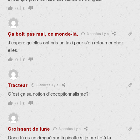
0
0
Ça boit pas mal, ce monde-là.
3 années il y a
J’espère qu’elles ont pris un taxi pour s’en retourner chez
elles.
0
0
Tracteur
3 années il y a
C´est ça sa notion d´exceptionnalisme?
0
0
Croissant de lune
3 années il y a
Donc tu es un drogué sur la pinotte si je me fie à ta