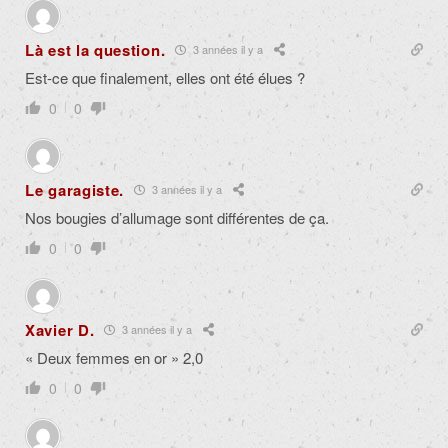
Là est la question.
3 années il y a
Est-ce que finalement, elles ont été élues ?
0
0
Le garagiste.
3 années il y a
Nos bougies d’allumage sont différentes de ça.
0
0
Xavier D.
3 années il y a
« Deux femmes en or » 2,0
0
0