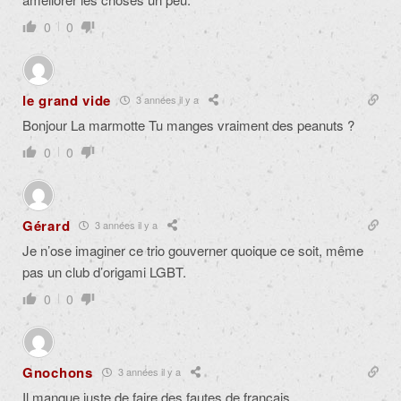
0
0
le grand vide
3 années il y a
Bonjour La marmotte Tu manges vraiment des peanuts ?
0
0
Gérard
3 années il y a
Je n’ose imaginer ce trio gouverner quoique ce soit, même
pas un club d’origami LGBT.
0
0
Gnochons
3 années il y a
Il manque juste de faire des fautes de français.