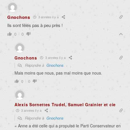
Gnochons
3 années il y a
Ils sont fêlés pas à peu près !
0
0
Gnochons
3 années il y a
Répondre à
Gnochons
Mais moins que nous, pas mal moins que nous.
0
0
Alexis Sornettes Trudel, Samuel Grainier et cie
3 années il y a
Répondre à
Gnochons
« Anne a été celle qui a propulsé le Parti Conservateur en