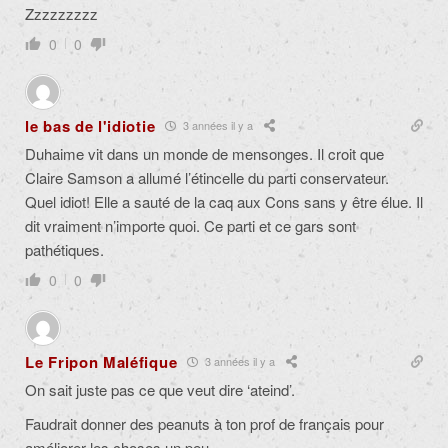
Zzzzzzzzz
0
0
le bas de l'idiotie
3 années il y a
Duhaime vit dans un monde de mensonges. Il croit que
Claire Samson a allumé l’étincelle du parti conservateur.
Quel idiot! Elle a sauté de la caq aux Cons sans y être élue. Il
dit vraiment n’importe quoi. Ce parti et ce gars sont
pathétiques.
0
0
Le Fripon Maléfique
3 années il y a
On sait juste pas ce que veut dire ‘ateind’.
Faudrait donner des peanuts à ton prof de français pour
améliorer les choses un peu.