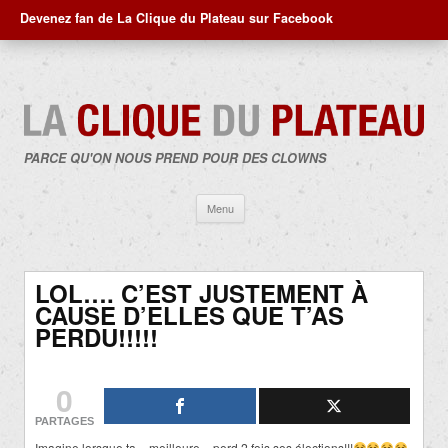
Devenez fan de La Clique du Plateau sur Facebook
PARCE QU'ON NOUS PREND POUR DES CLOWNS
Aller
Menu
au
contenu
LOL…. C’EST JUSTEMENT À
CAUSE D’ELLES QUE T’AS
PERDU!!!!!
0
PARTAGES
Imagine lorsque ta « meilleure » perd 2 fois ses élections!!!