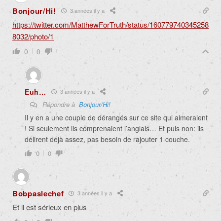
Bonjour/Hi!
3 années il y a
https://twitter.com/MatthewForTruth/status/160779740345258
8032/photo/1
0
0
Euh…
3 années il y a
Répondre à
Bonjour/Hi!
Il y en a une couple de dérangés sur ce site qui aimeraient
! Si seulement ils comprenaient l’anglais… Et puis non: ils
délirent déjà assez, pas besoin de rajouter 1 couche.
0
0
Bobpaslechef
3 années il y a
Et il est sérieux en plus