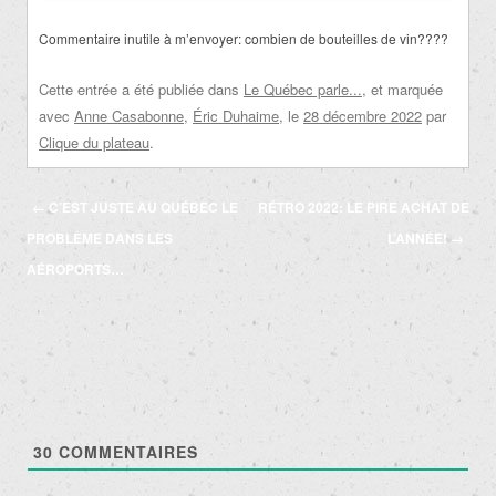
Commentaire inutile à m’envoyer:
combien de bouteilles de vin????
Cette entrée a été publiée dans
Le Québec parle...
, et marquée
avec
Anne Casabonne
,
Éric Duhaime
, le
28 décembre 2022
par
Clique du plateau
.
Navigation
←
C’EST JUSTE AU QUÉBEC LE
RÉTRO 2022: LE PIRE ACHAT DE
des
PROBLÈME DANS LES
L’ANNÉE!
→
articles
AÉROPORTS…
30
COMMENTAIRES