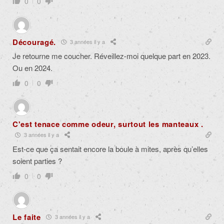
0
0
Découragé.
3 années il y a
Je retourne me coucher. Réveillez-moi quelque part en 2023.
Ou en 2024.
0
0
C'est tenace comme odeur, surtout les manteaux .
3 années il y a
Est-ce que ça sentait encore la boule à mites, après qu’elles
soient parties ?
0
0
Le faite
3 années il y a