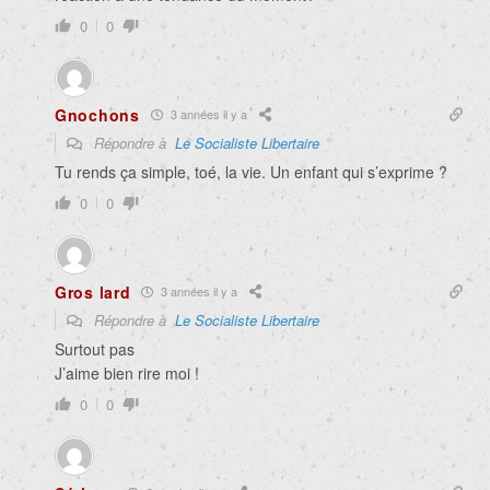
0
0
Gnochons
3 années il y a
Répondre à
Le Socialiste Libertaire
Tu rends ça simple, toé, la vie. Un enfant qui s’exprime ?
0
0
Gros lard
3 années il y a
Répondre à
Le Socialiste Libertaire
Surtout pas
J’aime bien rire moi !
0
0