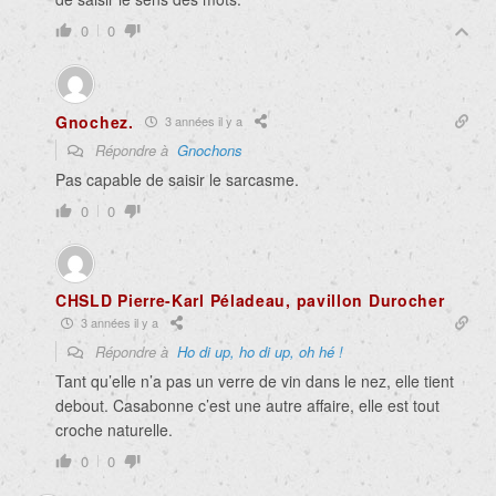
0
0
Gnochez.
3 années il y a
Répondre à
Gnochons
Pas capable de saisir le sarcasme.
0
0
CHSLD Pierre-Karl Péladeau, pavillon Durocher
3 années il y a
Répondre à
Ho di up, ho di up, oh hé !
Tant qu’elle n’a pas un verre de vin dans le nez, elle tient
debout. Casabonne c’est une autre affaire, elle est tout
croche naturelle.
0
0