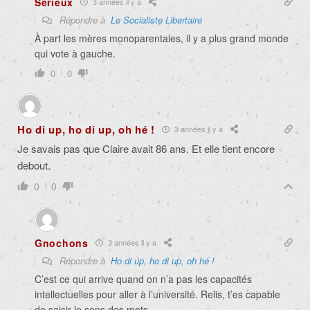
Sérieux
3 années il y a
Répondre à
Le Socialiste Libertaire
À part les mères monoparentales, il y a plus grand monde
qui vote à gauche.
0
0
Ho di up, ho di up, oh hé !
3 années il y a
Je savais pas que Claire avait 86 ans. Et elle tient encore
debout.
0
0
Gnochons
3 années il y a
Répondre à
Ho di up, ho di up, oh hé !
C’est ce qui arrive quand on n’a pas les capacités
intellectuelles pour aller à l’université. Relis, t’es capable
de saisir le sens des mots.