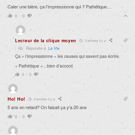
Caler une bière, ça l’impressionne qui ? Pathétique…
0
0
Lecteur de la clique moyen
3 années il y a
Répondre à
La Vie
Ça « l’impressionne » les ceuses qui savent pas écrire.
« Pathétique »…bien d’accord.
0
0
Ho! Ho!
3 années il y a
5 ans en retard? On faisait ça y’a 20 ans
0
0