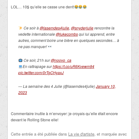
LOL… 10$ qu’elle se casse une dent!
Ce soir à
@lasemdes4julie
,
@snyderjulie
rencontre la
vedette internationale
@lukecombs
qui lui apprend, entre
autres, comment boire une bière en quelques secondes… à
ne pas manquer!
Ce soir, 21h sur
@noovo_ca
En rattrapage sur
https://t.co/uR6Kvewm94
pic.twitter.com/0rTgCHyaxJ
— La semaine des 4 Julie (@lasemdes4julie)
January 10,
2023
Commentaire inutile à m’envoyer: je croyais qu’elle était encore
devant le Rolling Stone elle!
Cette entrée a été publiée dans
La vie d'artiste
, et marquée avec