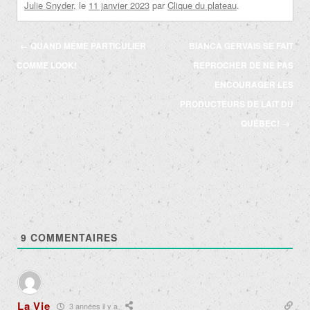
Julie Snyder
, le
11 janvier 2023
par
Clique du plateau
.
Navigation
←
QUAND MÊME PARTICULIER
BIANCA GERVAIS SE FAIT
des
COMME LOOK!
REPROCHER DE NE PAS
articles
ENCOURAGER LES
PRODUCTEURS DE LAIT DU
QUÉBEC!
→
9
COMMENTAIRES
La Vie
3 années il y a