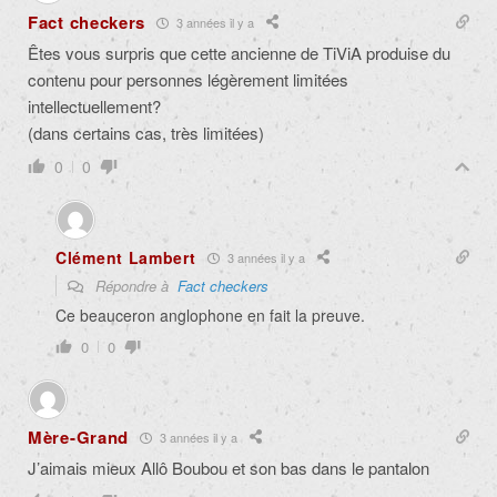
Fact checkers
3 années il y a
Êtes vous surpris que cette ancienne de TiViA produise du
contenu pour personnes légèrement limitées
intellectuellement?
(dans certains cas, très limitées)
0
0
Clément Lambert
3 années il y a
Répondre à
Fact checkers
Ce beauceron anglophone en fait la preuve.
0
0
Mère-Grand
3 années il y a
J’aimais mieux
Allô Boubou
et son bas dans le pantalon