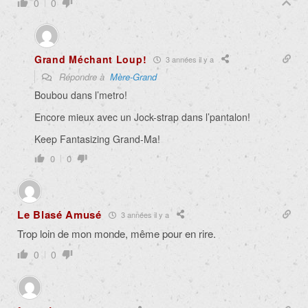
0
0
Grand Méchant Loup!
3 années il y a
Répondre à
Mère-Grand
Boubou dans l’metro!
Encore mieux avec un Jock-strap dans l’pantalon!
Keep Fantasizing Grand-Ma!
0
0
Le Blasé Amusé
3 années il y a
Trop loin de mon monde, même pour en rire.
0
0