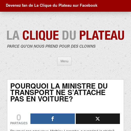
Devenez fan de La Clique du Plateau sur Facebook
PARCE QU'ON NOUS PREND POUR DES CLOWNS
Aller
Menu
au
contenu
POURQUOI LA MINISTRE DU
TRANSPORT NE S’ATTACHE
PAS EN VOITURE?
0
PARTAGES
Pourquoi son amoureux, Mathieu Lacombe, a supprimé la photo?