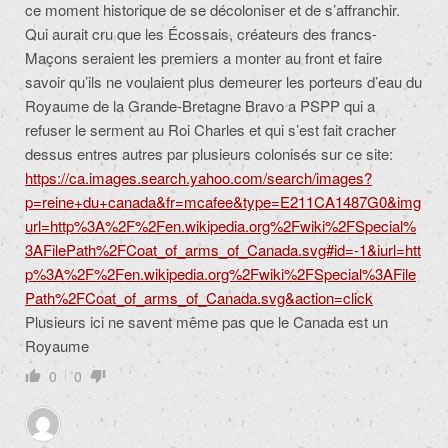
ce moment historique de se décoloniser et de s’affranchir.
Qui aurait cru que les Écossais, créateurs des francs-
Maçons seraient les premiers a monter au front et faire
savoir qu’ils ne voulaient plus demeurer les porteurs d’eau du
Royaume de la Grande-Bretagne Bravo a PSPP qui a
refuser le serment au Roi Charles et qui s’est fait cracher
dessus entres autres par plusieurs colonisés sur ce site:
https://ca.images.search.yahoo.com/search/images?
p=reine+du+canada&fr=mcafee&type=E211CA1487G0&img
url=http%3A%2F%2Fen.wikipedia.org%2Fwiki%2FSpecial%
3AFilePath%2FCoat_of_arms_of_Canada.svg#id=-1&iurl=htt
p%3A%2F%2Fen.wikipedia.org%2Fwiki%2FSpecial%3AFile
Path%2FCoat_of_arms_of_Canada.svg&action=click
Plusieurs ici ne savent même pas que le Canada est un
Royaume
0
0