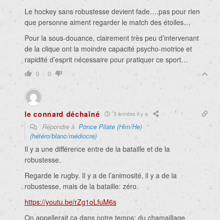
Le hockey sans robustesse devient fade….pas pour rien
que personne aiment regarder le match des étoiles…
Pour la sous-douance, clairement très peu d’intervenant
de la clique ont la moindre capacité psycho-motrice et
rapidité d’esprit nécessaire pour pratiquer ce sport…
0
0
le connard déchaîné
3 années il y a
Répondre à
Ponce Pilate (Him/He)
(hétéro/blanc/médiocre)
Il y a une différence entre de la bataille et de la
robustesse.
Regarde le rugby. Il y a de l’animosité, il y a de la
robustesse, mais de la bataille: zéro.
https://youtu.be/rZg1oLfuM6s
On appellerait ça dans notre temps: du chamaillage.