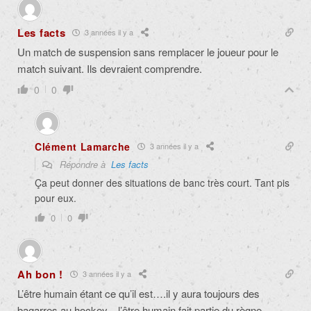
Les facts
3 années il y a
Un match de suspension sans remplacer le joueur pour le
match suivant. Ils devraient comprendre.
0
0
Clément Lamarche
3 années il y a
Répondre à
Les facts
Ça peut donner des situations de banc très court. Tant pis
pour eux.
0
0
Ah bon !
3 années il y a
L’être humain étant ce qu’il est….il y aura toujours des
bagarres au hockey…l’être humain fait partie du règne