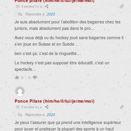
Ponce pIlate (him/he/il/lui/je/me/moi)
3 années il y a
Répondre à
2023
Je suis absolument pour l’abolition des bagarres chez les
juniors, mais absolument pas dans le pro…
Avez-vous déjà vu du hockey joué sans bagarres comme il
s’en joue en Suisse et en Suède…
ben c’est ça, c’est de la ringuettte…
Le hockey n’est pas supposé être éducatif, c’est un
spectacle…
0
0
Ponce Pilate (him/he/il/lui/je/me/moi)
3 années il y a
Répondre à
2023
Je peux t’assurer que ça prend une intelligence supérieur
pour jouer et pratiquer la plupart des sports à un haut