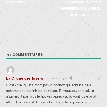
des
MAINTENANT!
L’INFLUENCEUR QUI VIENT
articles
D’APPRENDRE QU’IL A PERDU
500 000 ABONNÉS!
→
44
COMMENTAIRES
La Clique des losers
3 années il y a
C’est ceux qui n’aiment pas le hockey qui sont les plus
acharné pour bannir les combats. Et vous savez quoi, ils
n’aimeront pas plus le hockey après ça, ils vont juste avoir
atteint leur objectif de faire chier les autres, pour rien, comme