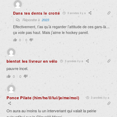
Dans tes dents le crotté
3 années il y a
Répondre à
2023
Effectivement, t’as qu’à regarder l’attitude de ces gars-là…
ça vole pas haut. Mais j’aime le hockey pareil.
0
0
bientot les livreur en vélo
3 années il y a
pauvre incel.
0
0
Ponce Pilate (him/he/il/lui/je/me/moi)
3 années il y a
On aura au moins lu un intervenant qui valait la peine
aujourd’hui sur la Clique!!!! Merci