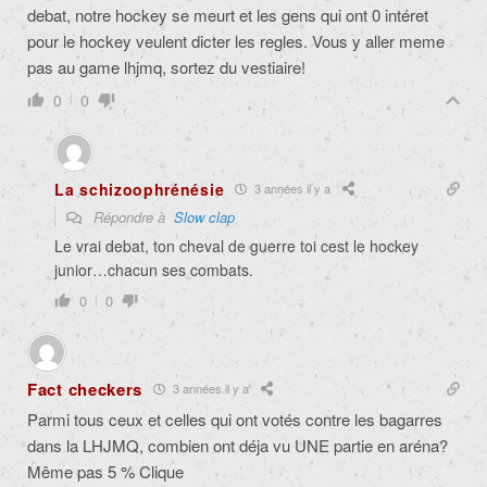
debat, notre hockey se meurt et les gens qui ont 0 intéret
pour le hockey veulent dicter les regles. Vous y aller meme
pas au game lhjmq, sortez du vestiaire!
0
0
La schizoophrénésie
3 années il y a
Répondre à
Slow clap
Le vrai debat, ton cheval de guerre toi cest le hockey
junior…chacun ses combats.
0
0
Fact checkers
3 années il y a
Parmi tous ceux et celles qui ont votés contre les bagarres
dans la LHJMQ, combien ont déja vu UNE partie en aréna?
Même pas 5 % Clique