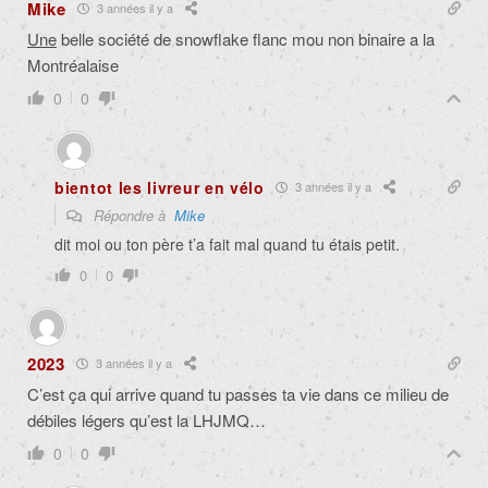
Mike
3 années il y a
Une
belle société de snowflake flanc mou non binaire a la
Montréalaise
0
0
bientot les livreur en vélo
3 années il y a
Répondre à
Mike
dit moi ou ton père t’a fait mal quand tu étais petit.
0
0
2023
3 années il y a
C’est ça qui arrive quand tu passes ta vie dans ce milieu de
débiles légers qu’est la LHJMQ…
0
0