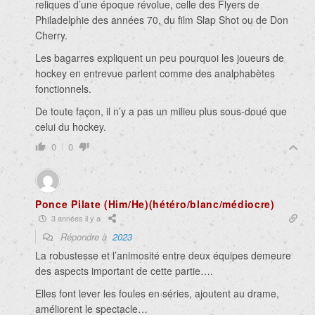
reliques d’une époque révolue, celle des Flyers de
Philadelphie des années 70, du film Slap Shot ou de Don
Cherry.
Les bagarres expliquent un peu pourquoi les joueurs de
hockey en entrevue parlent comme des analphabètes
fonctionnels.
De toute façon, il n’y a pas un milieu plus sous-doué que
celui du hockey.
0
0
Ponce Pilate (Him/He)(hétéro/blanc/médiocre)
3 années il y a
Répondre à
2023
La robustesse et l’animosité entre deux équipes demeure
des aspects important de cette partie….
Elles font lever les foules en séries, ajoutent au drame,
améliorent le spectacle…