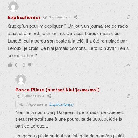
Explication(s)
3 années il y a
Quelqu’un pour m’expliquer ? Un jour, un journaliste de radio
a accusé un S.L. d’un crime. Ça visait Leroux mais c’est
Lanctôt qui a perdu son poste à la télé. Il a été remplacé par
Leroux, je crois. Je n’ai jamais compris. Leroux n’avait rien à
se reprocher ?
0
0
Ponce Pilate (him/he/il/lui/je/me/moi)
3 années il y a
Répondre à
Explication(s)
Non, le jambon Gary Daigneault de la radio de Québec.
s’était rétracté suite à une poursuite de 300,000K de la
part de Leroux…
Langdeau,qui défendant son intégrité de manière plutôt