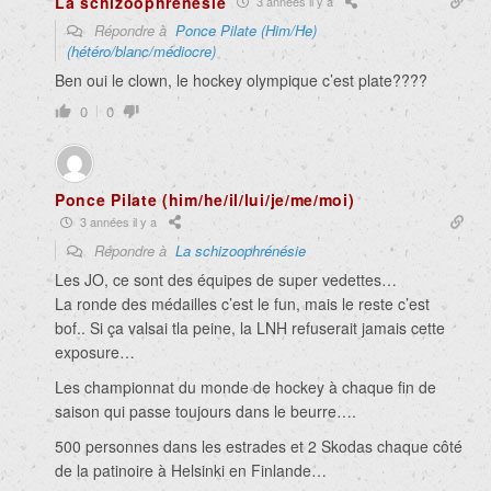
La schizoophrénésie
3 années il y a
Répondre à
Ponce Pilate (Him/He)
(hétéro/blanc/médiocre)
Ben oui le clown, le hockey olympique c’est plate????
0
0
Ponce Pilate (him/he/il/lui/je/me/moi)
3 années il y a
Répondre à
La schizoophrénésie
Les JO, ce sont des équipes de super vedettes…
La ronde des médailles c’est le fun, mais le reste c’est
bof.. Si ça valsai tla peine, la LNH refuserait jamais cette
exposure…
Les championnat du monde de hockey à chaque fin de
saison qui passe toujours dans le beurre….
500 personnes dans les estrades et 2 Skodas chaque côté
de la patinoire à Helsinki en Finlande…