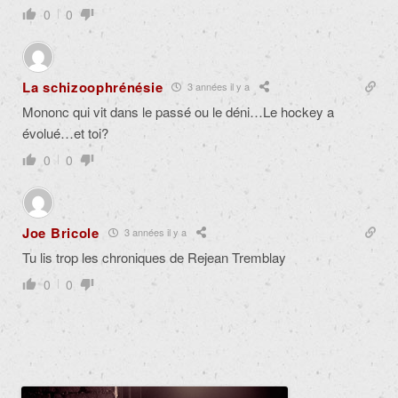
0
0
La schizoophrénésie
3 années il y a
Mononc qui vit dans le passé ou le déni…Le hockey a
évolué…et toi?
0
0
Joe Bricole
3 années il y a
Tu lis trop les chroniques de Rejean Tremblay
0
0