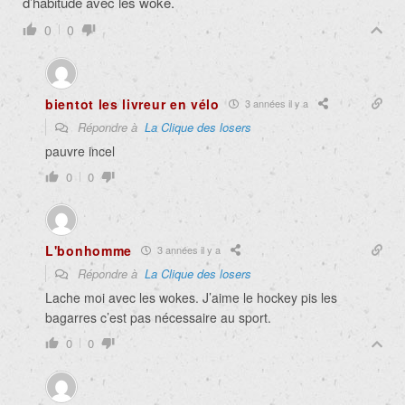
d’habitude avec les woke.
0
0
bientot les livreur en vélo
3 années il y a
Répondre à
La Clique des losers
pauvre incel
0
0
L'bonhomme
3 années il y a
Répondre à
La Clique des losers
Lache moi avec les wokes. J’aime le hockey pis les
bagarres c’est pas nécessaire au sport.
0
0