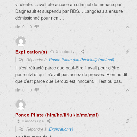
virulente… avait été accusé au criminel de menace par
Daigneault et suspendu par RDS… Langdeau a ensuite
démissionné pour rien….
0
0
Explication(s)
3 années il y a
Répondre à
Ponce Pilate (him/he/il/lui/je/me/moi)
Il s’est rétracté parce que peut-être il avait peur d’être
poursuivi et qu’il n’avait pas assez de preuves. Rien ne dit
que c’est parce que Leroux est innocent. Il l’est ou pas.
0
0
Ponce Pilate (him/he/il/lui/je/me/moi)
3 années il y a
Répondre à
Explication(s)
en effet, mais de là..