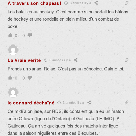
À travers son chapeau!
3 années il y a
Les batailles au hockey. C’est comme si on sortait les bâtons
de hockey et une rondelle en plein milieu d’un combat de
boxe.
0
0
La Vraie vérité
3 années il y a
Prends un xanax. Relax. C’est pas un génocide. Calme toi.
0
0
le connard déchaîné
3 années il y a
Ce midi à on jase, sur RDS, ils contaient qui a eu un match
entre Ottawa (ligue de l’Ontario) et Gatineau (LHJMQ). À
Gatineau. Ça arrive quelques fois des matchs inter-ligue
dans la saison régulières entre ces 2 équipes.