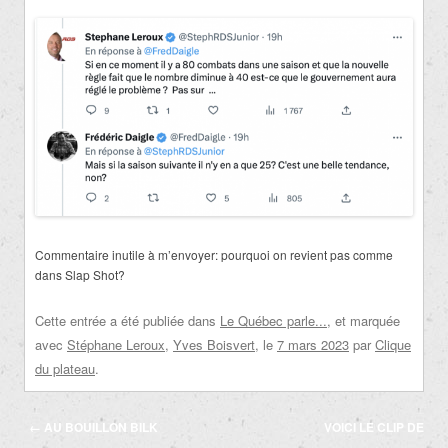
Commentaire inutile à m’envoyer: pourquoi on revient pas comme
dans Slap Shot?
Cette entrée a été publiée dans
Le Québec parle...
, et marquée
avec
Stéphane Leroux
,
Yves Boisvert
, le
7 mars 2023
par
Clique
du plateau
.
Navigation
←
AU BOUILLON BILK
VOICI LE CLIP DE