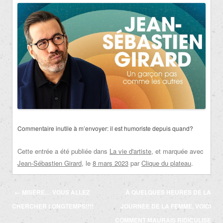
Commentaire inutile à m’envoyer: il est humoriste depuis quand?
Cette entrée a été publiée dans
La vie d'artiste
, et marquée avec
Jean-Sébastien Girard
, le
8 mars 2023
par
Clique du plateau
.
Navigation
←
MISÈRE… VOUS ALLEZ
À QUELQUES HEURES DE LA
des
CHERCHER LONGTEMPS!!!!
JOURNÉE DE LA FEMME, VOICI
articles
COMMENT MAURAIS RIDICULISE