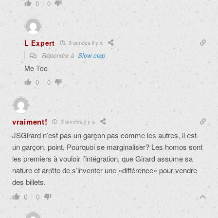
0
0
L Expert
3 années il y a
Répondre à
Slow clap
Me Too
0
0
vraiment!
3 années il y a
JSGirard n’est pas un garçon pas comme les autres, il est
un garçon, point. Pourquoi se marginaliser? Les homos sont
les premiers à vouloir l’intégration, que Girard assume sa
nature et arrête de s’inventer une «différence» pour vendre
des billets.
0
0