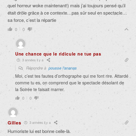
quel horreur woke maintenant!) mais j’ai toujours pensé qu’il
était drôle grâce à ce contexte…pas sûr seul en spectacle…
sa force, c’est la répartie
0
0
Une chance que le ridicule ne tue pas
3 années il y a
Répondre à
pousse l'ananas
Moi, c’est tes fautes d’orthographe qui me font rire. Attardé
comme tu es, on comprend que le spectacle désolant de
la Soirée te faisait marrer.
0
0
Gilles
3 années il y a
Humoriste lui est bonne celle-là.