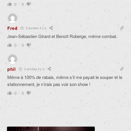
0
0
Fred
3 années il y a
Jean-Sébastien Girard et Benoît Roberge, même combat.
0
0
phil
3 années il y a
Même à 100% de rabais, même s’il me payait le souper et le
stationnement, je n’irais pas voir son show !
0
0