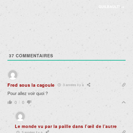
GUILBAULT!
→
37
COMMENTAIRES
Fred sous la cagoule
3 années il y a
Pour allez voir quoi ?
0
0
Le monde vu par la paille dans l’œil de l’autre
3 années il y a