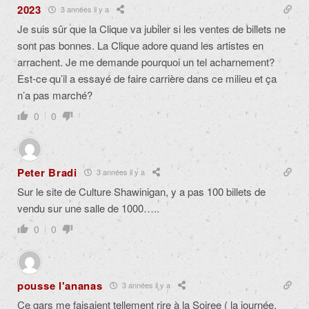
2023
3 années il y a
Je suis sûr que la Clique va jubiler si les ventes de billets ne
sont pas bonnes. La Clique adore quand les artistes en
arrachent. Je me demande pourquoi un tel acharnement?
Est-ce qu’il a essayé de faire carrière dans ce milieu et ça
n’a pas marché?
0
0
Peter Bradi
3 années il y a
Sur le site de Culture Shawinigan, y a pas 100 billets de
vendu sur une salle de 1000…..
0
0
pousse l'ananas
3 années il y a
Ce gars me faisaient tellement rire à la Soiree ( la journée,