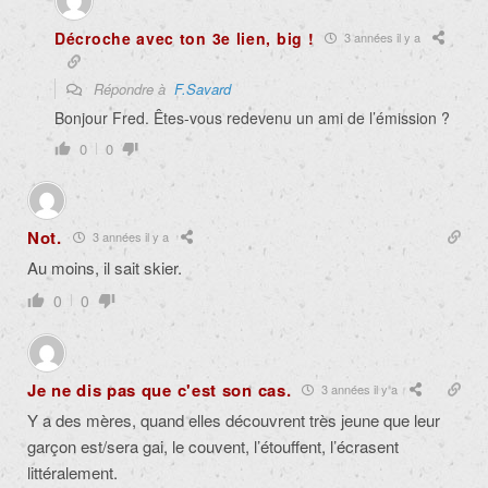
Décroche avec ton 3e lien, big !
3 années il y a
Répondre à
F.Savard
Bonjour Fred. Êtes-vous redevenu un ami de l’émission ?
0
0
Not.
3 années il y a
Au moins, il sait skier.
0
0
Je ne dis pas que c'est son cas.
3 années il y a
Y a des mères, quand elles découvrent très jeune que leur
garçon est/sera gai, le couvent, l’étouffent, l’écrasent
littéralement.