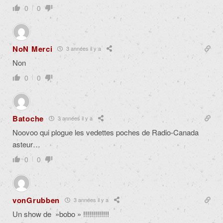
0
0
NoN Merci
3 années il y a
Non
0
0
Batoche
3 années il y a
Noovoo qui plogue les vedettes poches de Radio-Canada
asteur…
0
0
vonGrubben
3 années il y a
Un show de »bobo » !!!!!!!!!!!!!