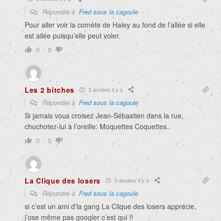
Répondre à
Fred sous la cagoule
Pour aller voir la comète de Haley au fond de l’allée si elle
est ailée puisqu’elle peut voler.
0
0
Les 2 bitches
3 années il y a
Répondre à
Fred sous la cagoule
Si jamais vous croisez Jean-Sébastien dans la rue,
chuchotez-lui à l’oreille: Moquettes Coquettes..
0
0
La Clique des losers
3 années il y a
Répondre à
Fred sous la cagoule
si c’est un ami d’la gang La Clique des losers apprécie,
j’ose même pas googler c’est qui !!