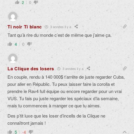
2
0
Ti noir Ti blanc
3 années il y a
Tant qu’à rire du monde c’est de même que j’aime ça.
4
0
La Clique des losers
3 années il y a
En couple, rendu à 140 000$ t’arrête de juste regarder Cuba,
pour aller en Républic. Tu peux laisser faire la corolla et
prendre le Rav4 full équipe ou encore regarder pour un vrai
VUS. Tu fais pu juste regarder les spéciaux d’la semaine,
mais tu commences à manger ce que tu aimes.
Des p’tit luxe que les loser d’incells de la Clique ne
connaîtront jamais !
5
-4