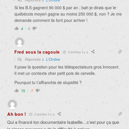
Si les B.S gagnent 90 000 $ par an , bah je dirais que le
québécois moyen gagne au moins 250 000 $, non ? Je me
demande comment ils font pour arriver !
4
0
Fred sous la cagoule
3 années il y a
Répondre à
L'Ombre
Il pose la question pour les téléspectateurs gros innocent.
Il met un contexte cher petit pois de cervelle.
Pourquoi tu t’affranchis de stupidité ?
15
-7
Ah bon !
3 années il y a
Qui a financé ton documentaire Isabellle…c’est pour ça que
la classe moyenne a de la difficulté à arriver…