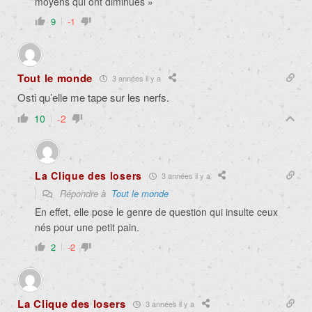
moyens qui ont diminués »
9
-1
Tout le monde
3 années il y a
Osti qu’elle me tape sur les nerfs.
10
-2
La Clique des losers
3 années il y a
Répondre à
Tout le monde
En effet, elle pose le genre de question qui insulte ceux
nés pour une petit pain.
2
-2
La Clique des losers
3 années il y a