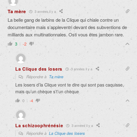
Ta mère
3 années il y a
La belle gang de larbins de la Clique qui chiale contre un
documentaire mais s’appleventri devant des subventions de
milliards aux multinationnales. Osti vous êtes jambon rare.
3
-2
La Clique des losers
3 années il y a
Répondre à
Ta mère
Les losers d’la Clique vont te dire qui sont pas caquisse,
mais qu’un chèque s’t’un chèque
0
-4
La schizoophrénésie
3 années il y a
Répondre à
La Clique des losers