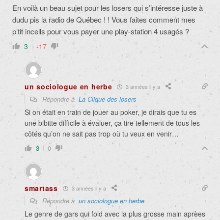
En voilà un beau sujet pour les losers qui s’intéresse juste à
dudu pis la radio de Québec ! ! Vous faites comment mes
p’tit incells pour vous payer une play-station 4 usagés ?
3
-17
un sociologue en herbe
3 années il y a
Répondre à
La Clique des losers
Si on était en train de jouer au poker, je dirais que tu es
une bibitte difficile à évaluer, ça tire tellement de tous les
côtés qu’on ne sait pas trop où tu veux en venir…
3
0
smartass
3 années il y a
Répondre à
un sociologue en herbe
Le genre de gars qui fold avec la plus grosse main aprèes