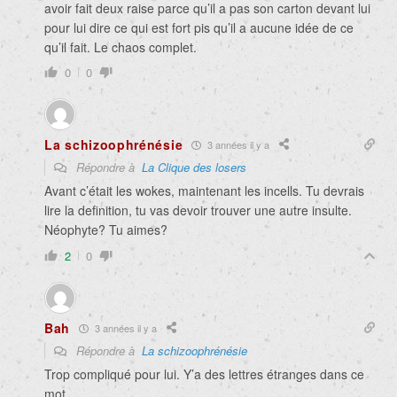
avoir fait deux raise parce qu’il a pas son carton devant lui
pour lui dire ce qui est fort pis qu’il a aucune idée de ce
qu’il fait. Le chaos complet.
0
0
La schizoophrénésie
3 années il y a
Répondre à
La Clique des losers
Avant c’était les wokes, maintenant les incells. Tu devrais
lire la definition, tu vas devoir trouver une autre insulte.
Néophyte? Tu aimes?
2
0
Bah
3 années il y a
Répondre à
La schizoophrénésie
Trop compliqué pour lui. Y’a des lettres étranges dans ce
mot.