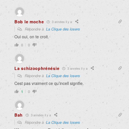
Bob le moche
3 années il y a
Répondre à
La Clique des losers
Oui oui, on te croit.
0
0
La schizoophrénésie
3 années il y a
Répondre à
La Clique des losers
Cest pas vraiment ce qu’incell signifie.
1
0
Bah
3 années il y a
Répondre à
La Clique des losers