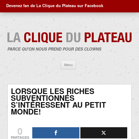
Devenez fan de La Clique du Plateau sur Facebook
PARCE QU'ON NOUS PREND POUR DES CLOWNS
Aller
Menu
au
contenu
LORSQUE LES RICHES
SUBVENTIONNÉS
S’INTÉRESSENT AU PETIT
MONDE!
0
PARTAGES