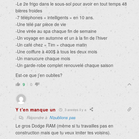
-Le 2e frigo dans le sous-sol pour avoir en tout temps 48
bières froides
-7 téléphones « intelligents » en 10 ans.
-Une télé par pièce de vie
-Une virée au spa chaque fin de semaine
-Un voyage en automne et un à la fin de l’hiver
-Un café chez « Tim » chaque matin
-Une coiffure à 400$ à tous les deux mois
-Un manucure chaque mois
-Un garde-robe complet renouvelé chaque saison
Est-ce que j’en oublies?
9
0
Y t'en manque un
3 années il y a
Répondre à
N'oublions pas
Le gros Dodge RAM (même si tu travailles pas en
construction mais que tu veux imiter tes voisins).