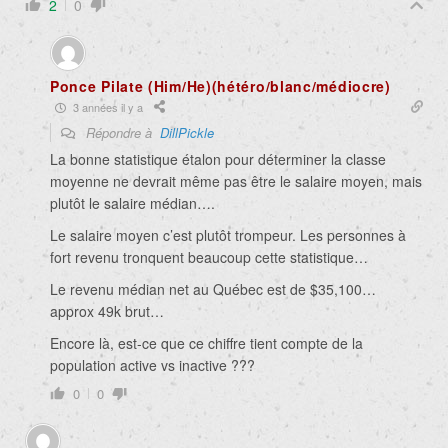
2
0
Ponce Pilate (Him/He)(hétéro/blanc/médiocre)
3 années il y a
Répondre à
DillPickle
La bonne statistique étalon pour déterminer la classe
moyenne ne devrait même pas être le salaire moyen, mais
plutôt le salaire médian….
Le salaire moyen c’est plutôt trompeur. Les personnes à
fort revenu tronquent beaucoup cette statistique…
Le revenu médian net au Québec est de $35,100…
approx 49k brut…
Encore là, est-ce que ce chiffre tient compte de la
population active vs inactive ???
0
0