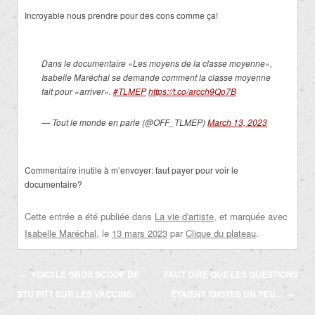
Incroyable nous prendre pour des cons comme ça!
Dans le documentaire «Les moyens de la classe moyenne»,
Isabelle Maréchal se demande comment la classe moyenne
fait pour «arriver».
#TLMEP
https://t.co/arcch9Qo7B
— Tout le monde en parle (@OFF_TLMEP)
March 13, 2023
Commentaire inutile à m’envoyer: faut payer pour voir le
documentaire?
Cette entrée a été publiée dans
La vie d'artiste
, et marquée avec
Isabelle Maréchal
, le
13 mars 2023
par
Clique du plateau
.
Navigation
←
VOICI LE GROS SCOOP DE
FAUT DIRE QUE LES QUESTIONS
des
STU PITT SUR LES VACCINS!
ÉTAIENT IDIOTES UN PEU…
→
articles