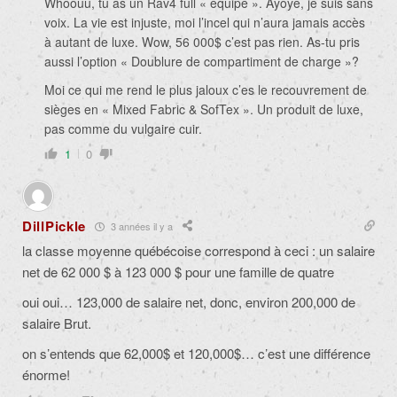
Whoouu, tu as un Rav4 full « equipe ». Ayoye, je suis sans
voix. La vie est injuste, moi l’incel qui n’aura jamais accès
à autant de luxe. Wow, 56 000$ c’est pas rien. As-tu pris
aussi l’option « Doublure de compartiment de charge »?
Moi ce qui me rend le plus jaloux c’es le recouvrement de
sièges en «
Mixed Fabric & SofTex ». Un produit de luxe,
pas comme du vulgaire cuir.
1
0
DillPickle
3 années il y a
la classe moyenne québécoise correspond à ceci : un salaire
net de 62 000 $ à 123 000 $ pour une famille de quatre
oui oui… 123,000 de salaire net, donc, environ 200,000 de
salaire Brut.
on s’entends que 62,000$ et 120,000$… c’est une différence
énorme!