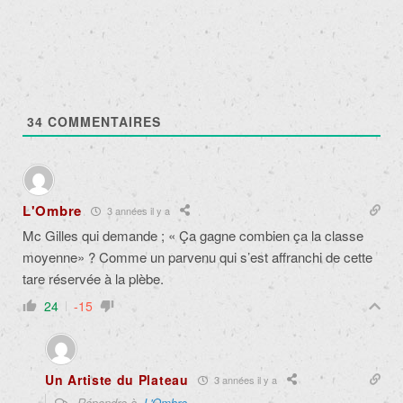
34
COMMENTAIRES
L'Ombre
3 années il y a
Mc Gilles qui demande ; « Ça gagne combien ça la classe
moyenne» ? Comme un parvenu qui s’est affranchi de cette
tare réservée à la plèbe.
24
-15
Un Artiste du Plateau
3 années il y a
Répondre à
L'Ombre