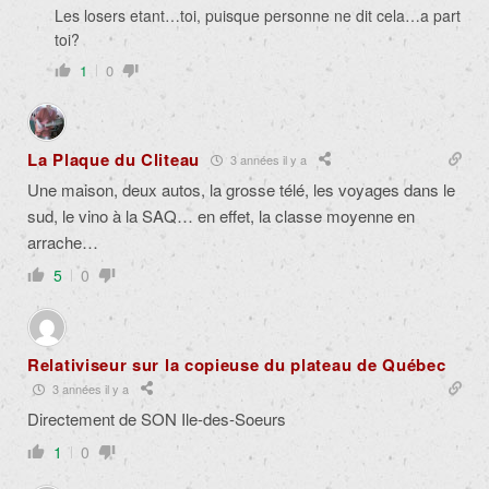
Les losers etant…toi, puisque personne ne dit cela…a part
toi?
1
0
La Plaque du Cliteau
3 années il y a
Une maison, deux autos, la grosse télé, les voyages dans le
sud, le vino à la SAQ… en effet, la classe moyenne en
arrache…
5
0
Relativiseur sur la copieuse du plateau de Québec
3 années il y a
Directement de SON Ile-des-Soeurs
1
0