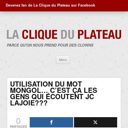
Devenez fan de La Clique du Plateau sur Facebook
PARCE QU'ON NOUS PREND POUR DES CLOWNS
Aller
Menu
au
contenu
UTILISATION DU MOT
MONGOL… C’EST ÇA LES
GENS QUI ÉCOUTENT JC
LAJOIE???
0
PARTAGES