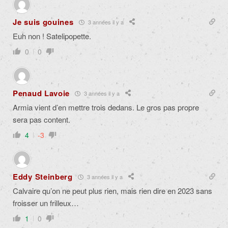
Je suis gouines
3 années il y a
Euh non ! Satelipopette.
0
0
Penaud Lavoie
3 années il y a
Armia vient d’en mettre trois dedans. Le gros pas propre
sera pas content.
4
-3
Eddy Steinberg
3 années il y a
Calvaire qu’on ne peut plus rien, mais rien dire en 2023 sans
froisser un frilleux…
1
0