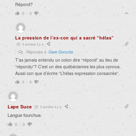
Répond?
0
0
La pression de l’ex-con qui a sacré “hélas”
3 années il y a
Répondre à
Gare Gonzola
T’as jamais entendu un colon dire “répond” au lieu de
“répondu”? C’est un des québécismes les plus connus.
Aussi con que d’écrire “L’hélas expression consacrée”.
0
0
Lape Suce
3 années il y a
Langue fourchue.
0
0