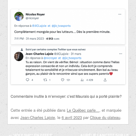
Commentaire inutile à m’envoyer: c’est Maurais qui a porté plainte?
Cette entrée a été publiée dans
Le Québec parle...
, et marquée
avec
Jean-Charles Lajoie
, le
6 avril 2023
par
Clique du plateau
.
Navigation
←
HOLY SHI** EN EFFET!
AURÉLIE LANCTÔT SUR LE