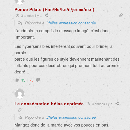
Ponce Pilate (Him/He/lui/il/je/me/moi)
3 années il y a
Répondre à
L’hélas expression consacrée
L’audotoire a compris le message imagé, c’est donc
l’important.
Les hypersensibles interfèrent souvent pour brimer la
parole…
parce que les figures de style deviennent maintenant des
irritants pour ces décérébrés qui prennent tout au premier
degré…
15
-5
La consécration hélas exprimée
3 années il y a
Répondre à
L’hélas expression consacrée
Mangez donc de la marde avec vos pouces en bas.