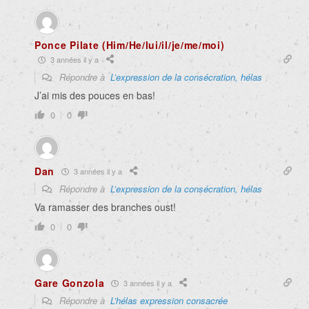
Ponce Pilate (Him/He/lui/il/je/me/moi)
3 années il y a
Répondre à
L’expression de la consécration, hélas
J’ai mis des pouces en bas!
0
0
Dan
3 années il y a
Répondre à
L’expression de la consécration, hélas
Va ramasser des branches oust!
0
0
Gare Gonzola
3 années il y a
Répondre à
L’hélas expression consacrée