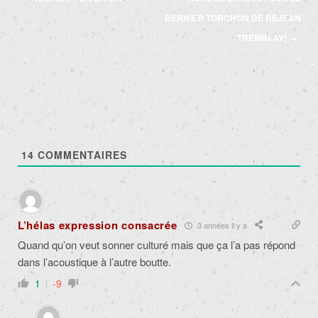
des
DERNIER TORCHON DE RÉJEAN
articles
TREMBLAY!
→
14
COMMENTAIRES
L’hélas expression consacrée
3 années il y a
Quand qu’on veut sonner culturé mais que ça l’a pas répond
dans l’acoustique à l’autre boutte.
1
-9