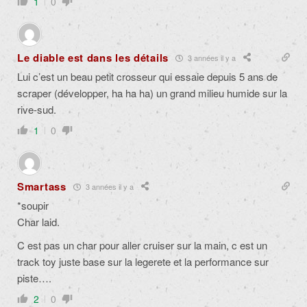
1
0
Le diable est dans les détails
3 années il y a
Lui c’est un beau petit crosseur qui essaie depuis 5 ans de
scraper (développer, ha ha ha) un grand milieu humide sur la
rive-sud.
1
0
Smartass
3 années il y a
*soupir
Char laid.
C est pas un char pour aller cruiser sur la main, c est un
track toy juste base sur la legerete et la performance sur
piste….
2
0