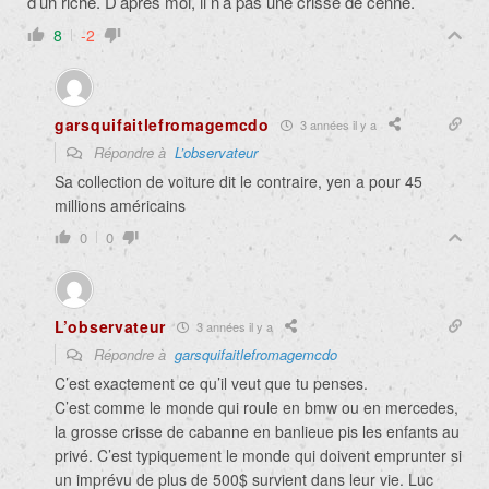
d’un riche. D’après moi, il n’a pas une crisse de cenne.
8
-2
garsquifaitlefromagemcdo
3 années il y a
Répondre à
L’observateur
Sa collection de voiture dit le contraire, yen a pour 45
millions américains
0
0
L’observateur
3 années il y a
Répondre à
garsquifaitlefromagemcdo
C’est exactement ce qu’il veut que tu penses.
C’est comme le monde qui roule en bmw ou en mercedes,
la grosse crisse de cabanne en banlieue pis les enfants au
privé. C’est typiquement le monde qui doivent emprunter si
un imprévu de plus de 500$ survient dans leur vie. Luc