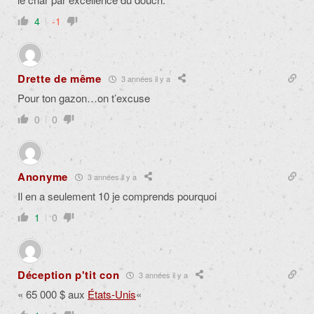
4
-1
Drette de même
3 années il y a
Pour ton gazon…on t’excuse
0
0
Anonyme
3 années il y a
Il en a seulement 10 je comprends pourquoi
1
0
Déception p'tit con
3 années il y a
«
65 000
$
aux
États-Unis
«