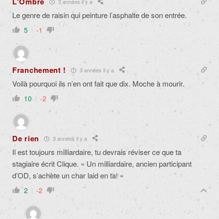
L'Ombre
3 années il y a
Le genre de raisin qui peinture l’asphalte de son entrée.
5
-1
Franchement !
3 années il y a
Voilà pourquoi ils n’en ont fait que dix. Moche à mourir.
10
-2
De rien
3 années il y a
Il est toujours milliardaire, tu devrais réviser ce que ta
stagiaire écrit Clique. « Un milliardaire, ancien participant
d’OD, s’achète un char laid en ta! »
2
-2