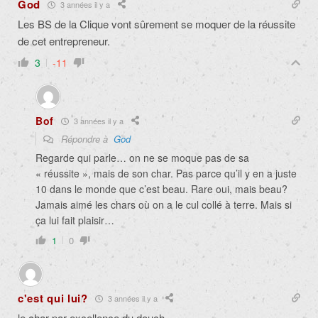
God
3 années il y a
Les BS de la Clique vont sûrement se moquer de la réussite
de cet entrepreneur.
3
-11
Bof
3 années il y a
Répondre à
God
Regarde qui parle… on ne se moque pas de sa
« réussite », mais de son char. Pas parce qu’il y en a juste
10 dans le monde que c’est beau. Rare oui, mais beau?
Jamais aimé les chars où on a le cul collé à terre. Mais si
ça lui fait plaisir…
1
0
c'est qui lui?
3 années il y a
le char par excellence du douch.