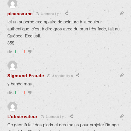
picassoune
3 années il y a
Ici un superbe exemplaire de peinture à la couleur
authentique, c’est à dire gros avec du brun très fade, fait au
Québec. Exclusif.
35$
1
-1
Sigmund Fraude
3 années il y a
y bande mou
1
-1
L’observateur
3 années il y a
Ce gars là fait des pieds et des mains pour projeter l’image