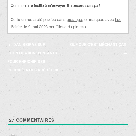
Commentaire inutile à m’envoyer: il a encore son spa?
Cette entrée a été publiée dans
gros ego
, et marquée avec
Luc
Poirier
, le
9 mai 2023
par
Clique du plateau
.
Navigation
←
DAN BIGRAS SUR
OUF QUE C’EST MÉCHANT ÇA!!!!
des
L’EXPLOITATION D’ENFANTS
→
articles
POUR ENRICHIR DES
PROPRIÉTAIRES QUÉBÉCOIS!
27
COMMENTAIRES