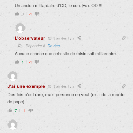
Un ancien milliardaire d’OD, le con. Ex d’OD !!!!
0
-1
L’observateur
3 années il y a
Répondre à
De rien
Aucune chance que cet ostie de raisin soit milliardaire.
1
-1
J'ai une exemple
3 années il y a
Des fois c’est rare, mais personne en veut (ex. : de la marde
de pape).
7
-1