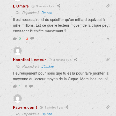
L'Ombre
3 années il y a
Répondre à
De rien
Il est nécessaire ici de spécifier qu’un milliard équivaut à
mille millions. Est-ce que le lecteur moyen de la clique peut
envisager le chiffre maintenant ?
2
-3
Hannibal Lecteur
3 années il y a
Répondre à
L'Ombre
Heureusement pour nous que tu es là pour faire monter la
moyenne du lecteur moyen de la Clique. Merci beaucoup!
1
0
Pauvre con !
3 années il y a
Répondre à
De rien