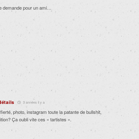
 Je demande pour un ami…
détails
3 années il y a
ierté, photo, instagram toute la patante de bullshit,
ition? Ça oubli vite ces « tartistes ».