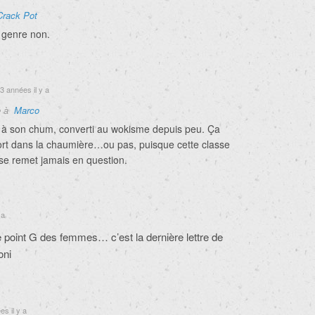
Crack Pot
 genre non.
3 années il y a
e à
Marco
 à son chum, converti au wokisme depuis peu. Ça
fort dans la chaumière…ou pas, puisque cette classe
 se remet jamais en question.
 a
e point G des femmes… c’est la dernière lettre de
oni
s il y a