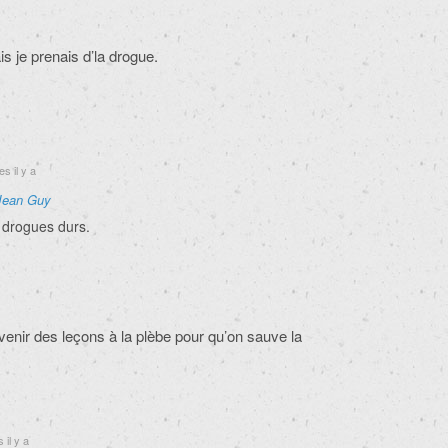
ais je prenais d’la drogue.
s il y a
Jean Guy
 drogues durs.
enir des leçons à la plèbe pour qu’on sauve la
il y a