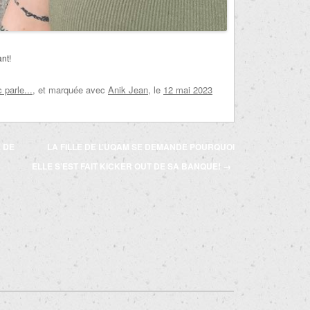
nt!
parle...
, et marquée avec
Anik Jean
, le
12 mai 2023
E DE
LA FILLE DE L’UQAM SE DEMANDE POURQUOI
ELLE S’EST FAIT KICKER OUT DE SA BANQUE!
→