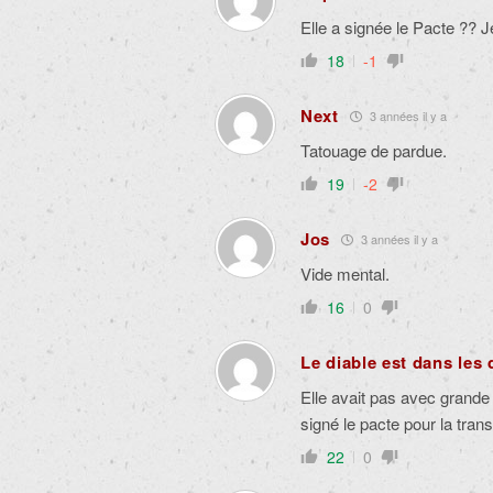
Elle a signée le Pacte ??
18
-1
Next
3 années il y a
Tatouage de pardue.
19
-2
Jos
3 années il y a
Vide mental.
16
0
Le diable est dans les 
Elle avait pas avec grande f
signé le pacte pour la trans
22
0