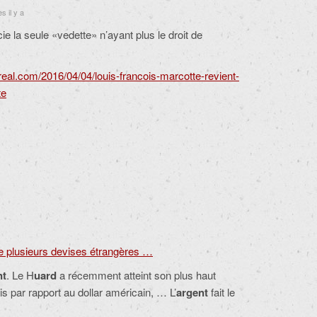
 il y a
ie la seule «vedette» n’ayant plus le droit de
eal.com/2016/04/04/louis-francois-marcotte-revient-
te
e plusieurs devises étrangères …
nt
. L
e H
uard
a récemment atteint son plus haut
s par rapport au dollar américain, … L’
argent
fait le