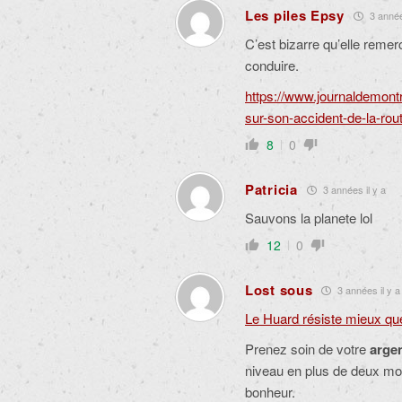
Les piles Epsy
3 années
C’est bizarre qu’elle remerc
conduire.
https://www.journaldemontr
sur-son-accident-de-la-rou
8
0
Patricia
3 années il y a
Sauvons la planete lol
12
0
Lost sous
3 années il y a
Le Huard résiste mieux qu
Prenez soin de votre
arge
niveau en plus de deux moi
bonheur.