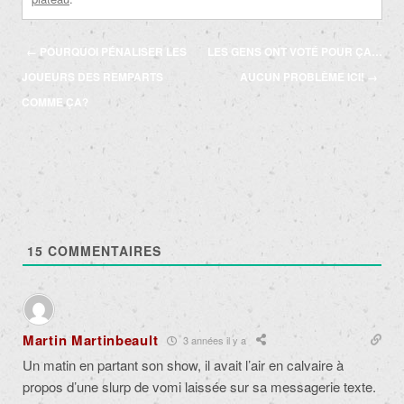
Navigation
←
POURQUOI PÉNALISER LES
LES GENS ONT VOTÉ POUR ÇA…
des
JOUEURS DES REMPARTS
AUCUN PROBLÈME ICI!
→
articles
COMME ÇA?
15
COMMENTAIRES
Martin Martinbeault
3 années il y a
Un matin en partant son show, il avait l’air en calvaire à
propos d’une slurp de vomi laissée sur sa messagerie texte.