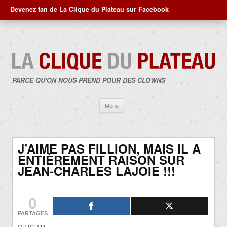
Devenez fan de La Clique du Plateau sur Facebook
PARCE QU'ON NOUS PREND POUR DES CLOWNS
Aller
Menu
au
contenu
J’AIME PAS FILLION, MAIS IL A
ENTIÈREMENT RAISON SUR
JEAN-CHARLES LAJOIE !!!
0
PARTAGES
OUTCH!!!!