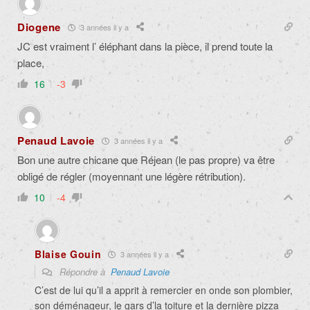
Diogene
3 années il y a
JC est vraiment l’ éléphant dans la pièce, il prend toute la
place,
16
-3
Penaud Lavoie
3 années il y a
Bon une autre chicane que Réjean (le pas propre) va être
obligé de régler (moyennant une légère rétribution).
10
-4
Blaise Gouin
3 années il y a
Répondre à
Penaud Lavoie
C’est de lui qu’il a apprit à remercier en onde son plombier,
son déménageur, le gars d’la toiture et la dernière pizza