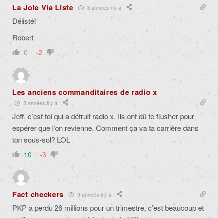
La Joie Via Liste
3 années il y a
Délisté!
Robert
0
-2
Les anciens commanditaires de radio x
3 années il y a
Jeff, c’est toi qui a détruit radio x. Ils ont dû te flusher pour
espérer que l’on revienne. Comment ça va ta carrière dans
ton sous-sol? LOL
10
-3
Fact checkers
3 années il y a
PKP a perdu 26 millions pour un trimestre, c’est beaucoup et