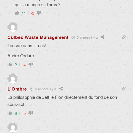
qu’il a mangé su l’bras ?
11
-2
Culbec Waste Management
3 années il y a
Tousse dans l’truck!
André Ordure
2
-4
L'Ombre
3 années il y a
La philosophie de Jeff le Fion directement du fond de son
sous-sol .
6
-5