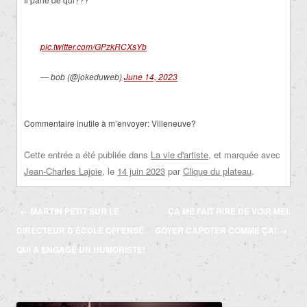
pic.twitter.com/GPzkRCXsYb
— bob (@jokeduweb)
June 14, 2023
Commentaire inutile à m’envoyer: Villeneuve?
Cette entrée a été publiée dans
La vie d'artiste
, et marquée avec
Jean-Charles Lajoie
, le
14 juin 2023
par
Clique du plateau
.
Navigation
←
MARTIN PETIT SUR LE
ÇA ME FAIT RIRE DE VOIR MEL
des
DIRECTEUR D’ÉCOLE OFFENSÉ
GOYER CAPOTER COMME ÇA!
→
articles
QUI A ENGAGÉ UN HUMORISTE!