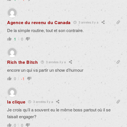
Agence du revenu du Canada
3 années il y a
De la simple routine, tout et son contraire.
1
0
Rich the Bitch
3 années il y a
encore un qui va partir un show d’humour
0
-1
la clique
3 années il y a
Je crois qu’il a souvent eu le même boss partout où il se
faisait engager?
0
0