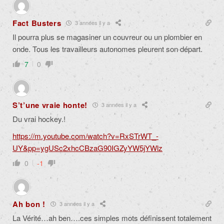
Fact Busters
3 années il y a
Il pourra plus se magasiner un couvreur ou un plombier en
onde. Tous les travailleurs autonomes pleurent son départ.
7
0
S’t’une vraie honte!
3 années il y a
Du vrai hockey.!
https://m.youtube.com/watch?v=RxSTrWT_-
UY&pp=ygUSc2xhcCBzaG90IGZyYW5jYWlz
0
-1
Ah bon !
3 années il y a
La Vérité…ah ben….ces simples mots définissent totalement