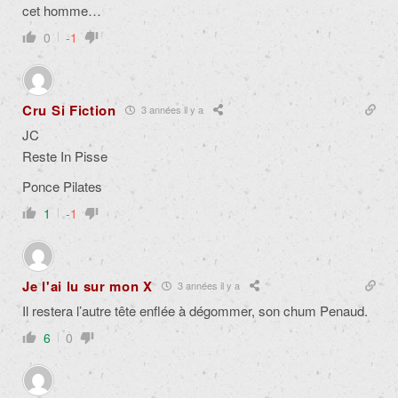
cet homme…
0
-1
Cru Si Fiction
3 années il y a
JC
Reste In Pisse
Ponce Pilates
1
-1
Je l'ai lu sur mon X
3 années il y a
Il restera l’autre tête enflée à dégommer, son chum Penaud.
6
0