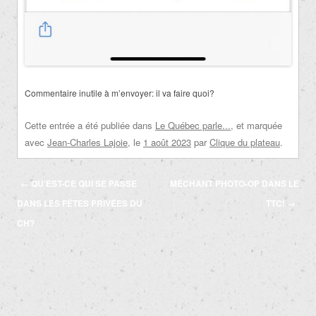
Commentaire inutile à m’envoyer: il va faire quoi?
Cette entrée a été publiée dans
Le Québec parle...
, et marquée
avec
Jean-Charles Lajoie
, le
1 août 2023
par
Clique du plateau
.
Navigation
←
QU’EST-CE QUI SE PASSE
MÉCHANT PHOTO-OP DANS LE
des
DANS LES FÊTES PRIVÉES DU
TTC!
→
articles
CH?