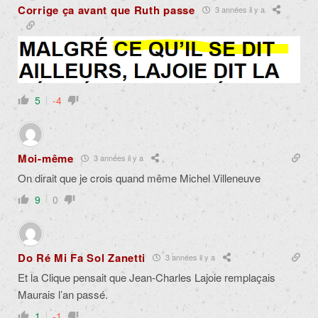
Corrige ça avant que Ruth passe
3 années il y a
5
-4
Moi-même
3 années il y a
On dirait que je crois quand même Michel Villeneuve
9
0
Do Ré Mi Fa Sol Zanetti
3 années il y a
Et la Clique pensait que Jean-Charles Lajoie remplaçais
Maurais l’an passé.
1
-1