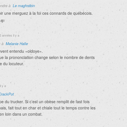
ndre à
Le maghrébin
oir une merguez à la foi ces connards de québécois.
 années il y a
e à
Melanie Halle
vent entendu «oldoye».
e la prononciation change selon le nombre de dents
e du locuteur.
l y a
CrackPot
 du trucker. Si c’est un obèse remplit de fast fois
is, fait tout en char et chiale tout le temps contre les
 ben loin dans un combat.