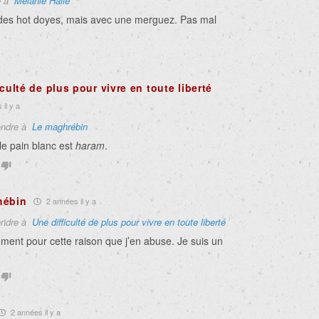
e à
Melanie Halle
es hot doyes, mais avec une merguez. Pas mal
iculté de plus pour vivre en toute liberté
il y a
ndre à
Le maghrébin
le pain blanc est
haram
.
hébin
2 années il y a
ndre à
Une difficulté de plus pour vivre en toute liberté
ement pour cette raison que j’en abuse. Je suis un
2 années il y a