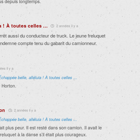
lus depuis longtemps.
 ! À toutes celles ...
2 années il y a
arrêt aussi du conducteur de truck. Le jeune freluquet
r indemne compte tenu du gabarit du camionneur.
es il y a
Échappée belle, alléluia ! À toutes celles ...
m Horton.
hon
2 années il y a
Échappée belle, alléluia ! À toutes celles ...
t plus peur. Il est resté dans son camion. Il avait le
freluquet à la danse s’il était plus courageux.