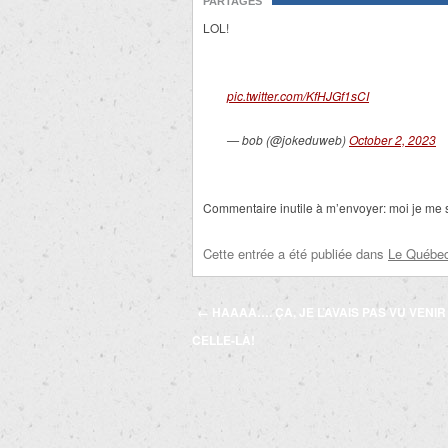
PARTAGES
LOL!
pic.twitter.com/KfHJGf1sCI
— bob (@jokeduweb)
October 2, 2023
Commentaire inutile à m’envoyer: moi je me 
Cette entrée a été publiée dans
Le Québec 
Navigation
←
HAAAA…. ÇA, JE L’AVAIS PAS VU VENIR
des
CELLE-LÀ!
articles