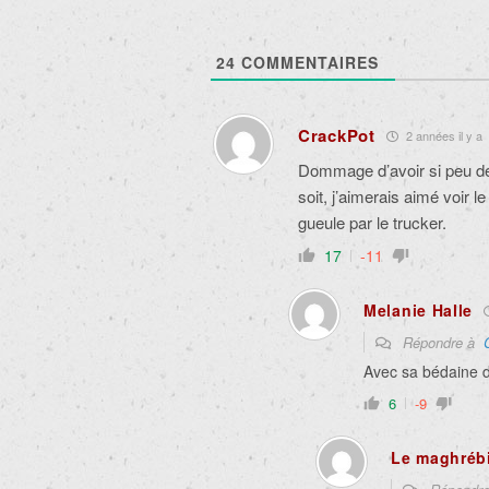
24
COMMENTAIRES
CrackPot
2 années il y a
Dommage d’avoir si peu de
soit, j’aimerais aimé voir l
gueule par le trucker.
17
-11
Melanie Halle
Répondre à
Avec sa bédaine d
6
-9
Le maghréb