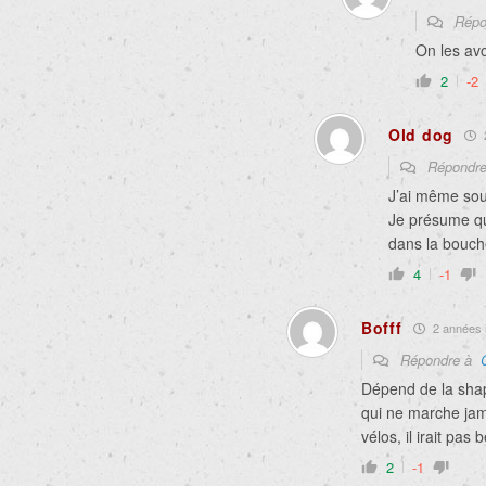
Répo
On les av
2
-2
Old dog
2
Répondr
J’ai même sou
Je présume qu
dans la bouch
4
-1
Bofff
2 années i
Répondre à
Dépend de la shape
qui ne marche jama
vélos, il irait pas
2
-1