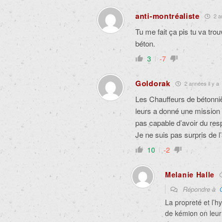
anti-montréaliste
2 an
Tu me fait ça pis tu va trou
béton.
3
-7
Goldorak
2 années il y a
Les Chauffeurs de bétonniè
leurs a donné une mission 
pas capable d’avoir du re
Je ne suis pas surpris de l’
10
-2
Melanie Halle
Répondre à
La propreté et l’h
de kémion on leur