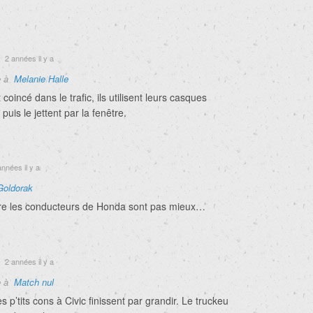
2 années il y a
e à
Melanie Halle
coincé dans le trafic, ils utilisent leurs casques
puis le jettent par la fenêtre.
nnées il y a
Goldorak
tre les conducteurs de Honda sont pas mieux…
2 années il y a
e à
Match nul
s p’tits cons à Civic finissent par grandir. Le truckeu