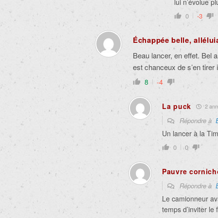
lui n’évolue p
0
-3
Échappée belle, alléluia
Beau lancer, en effet. Bel 
est chanceux de s’en tire
8
-4
La puck
2 anné
Répondre à
Un lancer à la Ti
0
0
Pauvre cornic
Répondre à
Le camionneur avai
temps d’inviter le 