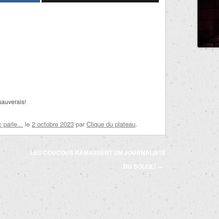
sauverais!
parle...
le
2 octobre 2023
par
Clique du plateau
.
LES COUCOUS RAMASSENT UN JOURNALISTE
DU SOLEIL!
→