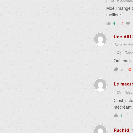
Répondr
Moé j’mange d
meilleur.
4
-2
Une diff
2 années 
Répo
Oui, mais 
0
-2
Le magr
Répo
C’est just
mécréant.
1
-1
Rachid