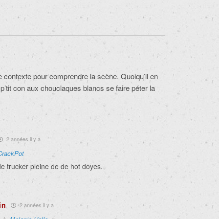
 contexte pour comprendre la scène. Quoiqu’il en
e p’tit con aux chouclaques blancs se faire péter la
2 années il y a
CrackPot
e trucker pleine de de hot doyes.
in
2 années il y a