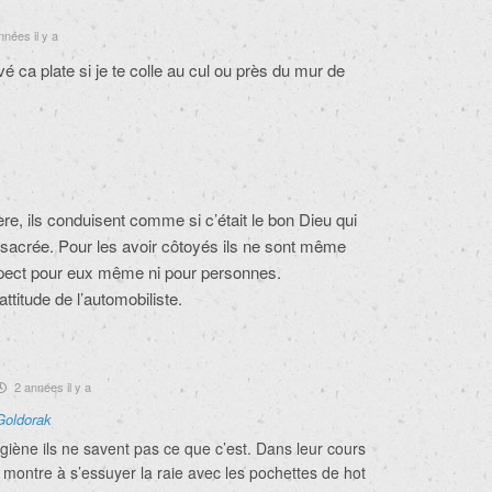
nées il y a
vé ca plate si je te colle au cul ou près du mur de
re, ils conduisent comme si c’était le bon Dieu qui
sacrée. Pour les avoir côtoyés ils ne sont même
spect pour eux même ni pour personnes.
attitude de l’automobiliste.
2 années il y a
Goldorak
ygiène ils ne savent pas ce que c’est. Dans leur cours
 montre à s’essuyer la raie avec les pochettes de hot