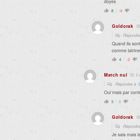
doyes
8
-4
Goldorak
Répondr
Quand ils sont 
comme latrine 
4
-2
Match nul
2 a
Répondre à
Oui mais par con
3
0
Goldorak
Répondr
Je sais mais le