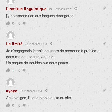
l'institue linguistique
2 années il y a
j’y comprend rien aux langues étrangères
0
0
Le limité
2 années il y a
Je n’engagerais jamais ce genre de personne à problème
dans ma compagnie. Jamais!!
Un paquet de troubles sur deux pattes.
1
0
ayoye
2 années il y a
Ah voici god, l’indécrotable antifa du site.
0
0