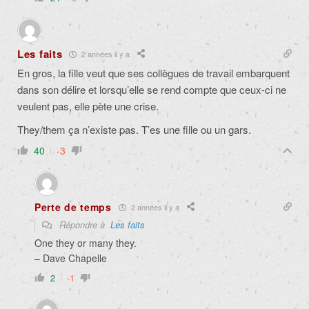
Les faits
2 années il y a
En gros, la fille veut que ses collègues de travail embarquent
dans son délire et lorsqu’elle se rend compte que ceux-ci ne
veulent pas, elle pète une crise.
They/them ça n’existe pas. T’es une fille ou un gars.
40
-3
Perte de temps
2 années il y a
Répondre à
Les faits
One they or many they.
– Dave Chapelle
2
-1