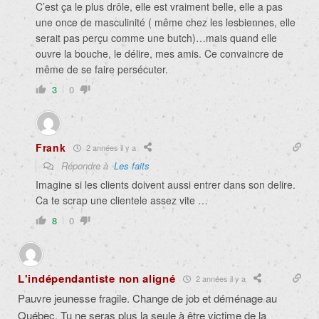
C’est ça le plus drôle, elle est vraiment belle, elle a pas
une once de masculinité ( même chez les lesbiennes, elle
serait pas perçu comme une butch)…mais quand elle
ouvre la bouche, le délire, mes amis. Ce convaincre de
même de se faire persécuter.
3
0
Frank
2 années il y a
Répondre à
Les faits
Imagine si les clients doivent aussi entrer dans son delire.
Ca te scrap une clientele assez vite …
8
0
L'indépendantiste non aligné
2 années il y a
Pauvre jeunesse fragile. Change de job et déménage au
Québec. Tu ne seras plus la seule à être victime de la