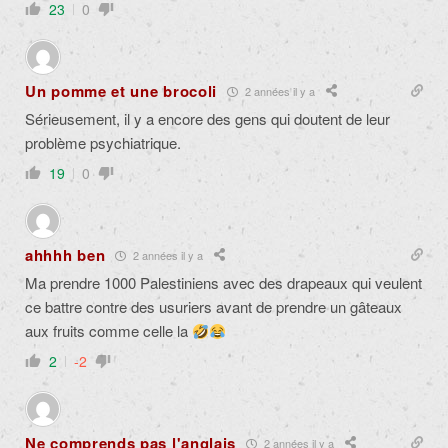
23
0
Un pomme et une brocoli
2 années il y a
Sérieusement, il y a encore des gens qui doutent de leur
problème psychiatrique.
19
0
ahhhh ben
2 années il y a
Ma prendre 1000 Palestiniens avec des drapeaux qui veulent
ce battre contre des usuriers avant de prendre un gâteaux
aux fruits comme celle la
2
-2
Ne comprends pas l'anglais
2 années il y a