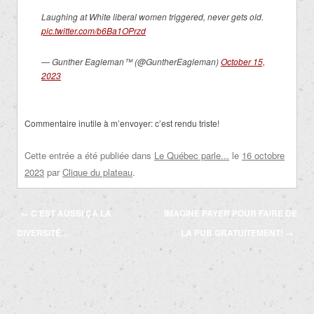
Laughing at White liberal women triggered, never gets old.
pic.twitter.com/b6Ba1OPrzd
— Gunther Eagleman™ (@GuntherEagleman)
October 15,
2023
Commentaire inutile à m’envoyer: c’est rendu triste!
Cette entrée a été publiée dans
Le Québec parle...
le
16 octobre
2023
par
Clique du plateau
.
Navigation
←
C’EST AUSSI ÇA LA
IMAGINE PAYER POUR FAIRE DE
des
DIVERSITÉ…
LA PUB GRATUITEMENT!
→
articles