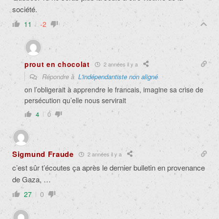
société.
11
-2
prout en chocolat
2 années il y a
Répondre à
L'indépendantiste non aligné
on l’obligerait à apprendre le francais, imagine sa crise de
persécution qu’elle nous servirait
4
0
Sigmund Fraude
2 années il y a
c’est sûr t’écoutes ça après le dernier bulletin en provenance
de Gaza, …
27
0