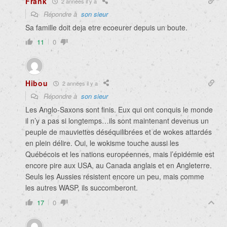
Frank
2 années il y a
Répondre à
son sieur
Sa famille doit deja etre ecoeurer depuis un boute.
11
0
Hibou
2 années il y a
Répondre à
son sieur
Les Anglo-Saxons sont finis. Eux qui ont conquis le monde
il n’y a pas si longtemps…ils sont maintenant devenus un
peuple de mauviettes déséquilibrées et de wokes attardés
en plein délire. Oui, le wokisme touche aussi les
Québécois et les nations européennes, mais l’épidémie est
encore pire aux USA, au Canada anglais et en Angleterre.
Seuls les Aussies résistent encore un peu, mais comme
les autres WASP, ils succomberont.
17
0