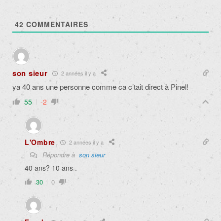
42
COMMENTAIRES
son sieur
2 années il y a
ya 40 ans une personne comme ca c’tait direct à Pinel!
55
-2
L'Ombre
2 années il y a
Répondre à
son sieur
40 ans? 10 ans .
30
0