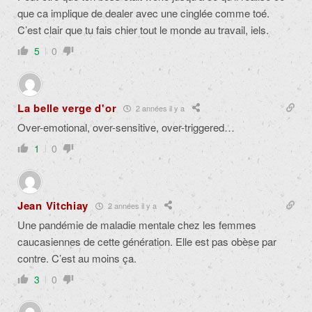
que ca implique de dealer avec une cinglée comme toé.
C’est clair que tu fais chier tout le monde au travail, iels.
5
0
La belle verge d'or
2 années il y a
Over-emotional, over-sensitive, over-triggered…
1
0
Jean Vitchiay
2 années il y a
Une pandémie de maladie mentale chez les femmes
caucasiennes de cette génération. Elle est pas obèse par
contre. C’est au moins ça.
3
0