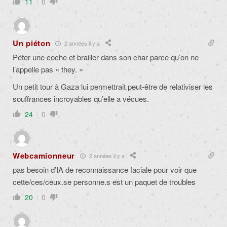
11
0
Un piéton
2 années il y a
Péter une coche et brailler dans son char parce qu’on ne
l’appelle pas « they. »
Un petit tour à Gaza lui permettrait peut-être de relativiser les
souffrances incroyables qu’elle a vécues.
24
0
Webcamionneur
2 années il y a
pas besoin d’IA de reconnaissance faciale pour voir que
cette/ces/ceux.se personne.s est un paquet de troubles
20
0