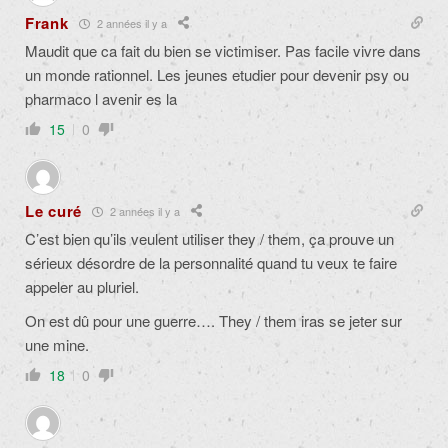
Frank
2 années il y a
Maudit que ca fait du bien se victimiser. Pas facile vivre dans
un monde rationnel. Les jeunes etudier pour devenir psy ou
pharmaco l avenir es la
15
0
Le curé
2 années il y a
C’est bien qu’ils veulent utiliser they / them, ça prouve un
sérieux désordre de la personnalité quand tu veux te faire
appeler au pluriel.
On est dû pour une guerre…. They / them iras se jeter sur
une mine.
18
0