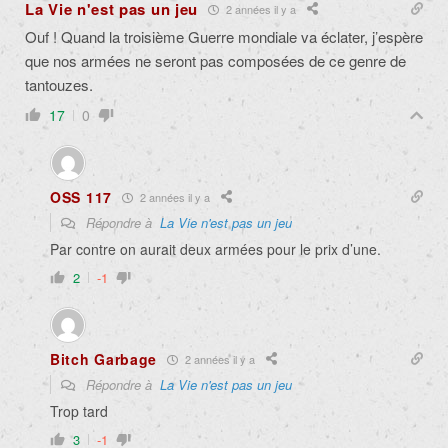
La Vie n'est pas un jeu
2 années il y a
Ouf ! Quand la troisième Guerre mondiale va éclater, j’espère
que nos armées ne seront pas composées de ce genre de
tantouzes.
17
0
OSS 117
2 années il y a
Répondre à
La Vie n'est pas un jeu
Par contre on aurait deux armées pour le prix d’une.
2
-1
Bitch Garbage
2 années il y a
Répondre à
La Vie n'est pas un jeu
Trop tard
3
-1