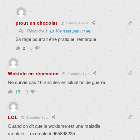
prout en chocolat
2 années il y a
Répondre à
La Vie n'est pas un jeu
Sa rage pourrait être pratique, remarque
2
0
Wokiste en récession
2 années il y a
Ne survie pas 10 minutes en situation de guerre.
13
0
LOL
2 années il y a
Quand on dit que le wokisme est une maladie
mentale….exemple # 965898235