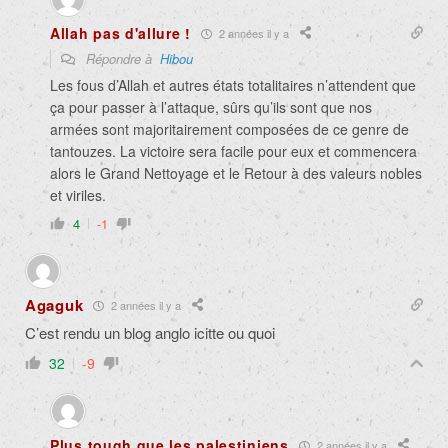
Allah pas d'allure !
2 années il y a
Répondre à
Hibou
Les fous d’Allah et autres états totalitaires n’attendent que
ça pour passer à l’attaque, sûrs qu’ils sont que nos
armées sont majoritairement composées de ce genre de
tantouzes. La victoire sera facile pour eux et commencera
alors le Grand Nettoyage et le Retour à des valeurs nobles
et viriles.
4
-1
Agaguk
2 années il y a
C’est rendu un blog anglo icitte ou quoi
32
-9
Plus tough que les palestiniens
2 années il y a