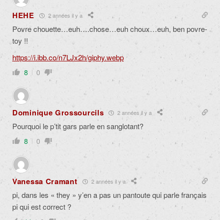
HEHE
2 années il y a
Povre chouette…euh….chose…euh choux…euh, ben povre-
toy !!
https://i.ibb.co/n7LJx2h/giphy.webp
8
0
Dominique Grossourcils
2 années il y a
Pourquoi le p’tit gars parle en sanglotant?
8
0
Vanessa Cramant
2 années il y a
pi, dans les « they » y’en a pas un pantoute qui parle français
pi qui est correct ?