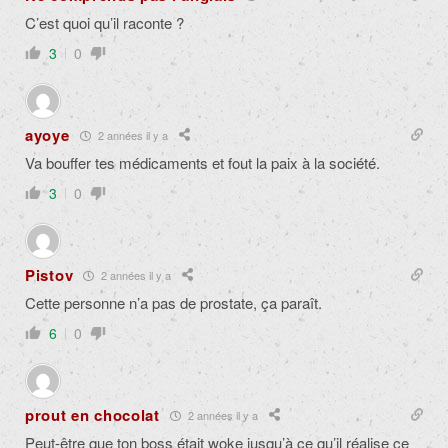
C’est quoi qu’il raconte ?
3
0
ayoye
2 années il y a
Va bouffer tes médicaments et fout la paix à la société.
3
0
Pistov
2 années il y a
Cette personne n’a pas de prostate, ça paraît.
6
0
prout en chocolat
2 années il y a
Peut-être que ton boss était woke jusqu’à ce qu’il réalise ce