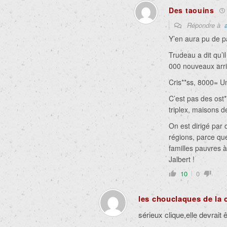
Des taouins
Répondre à
Y’en aura pu de p
Trudeau a dit qu’
000 nouveaux arri
Cris**ss, 8000= Un
C’est pas des ost
triplex, maisons d
On est dirigé par 
régions, parce que
familles pauvres à 
Jalbert !
10
0
les chouclaques de la 
sérieux clique,elle devrai