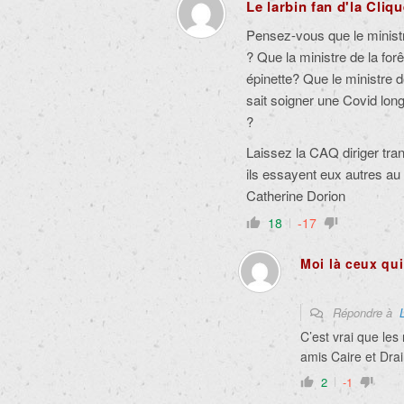
Le larbin fan d'la Cliq
Pensez-vous que le ministr
? Que la ministre de la forê
épinette? Que le ministre d
sait soigner une Covid long
?
Laissez la CAQ diriger tranq
ils essayent eux autres au 
Catherine Dorion
18
-17
Moi là ceux qu
Répondre à
C’est vrai que les
amis Caire et Drain
2
-1