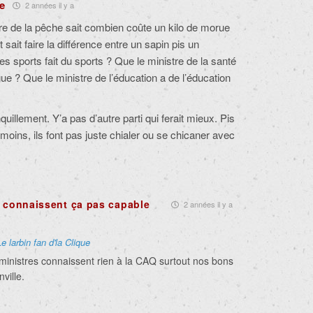
ue
2 années il y a
e de la pêche sait combien coûte un kilo de morue
t sait faire la différence entre un sapin pis un
es sports fait du sports ? Que le ministre de la santé
ue ? Que le ministre de l’éducation a de l’éducation
uillement. Y’a pas d’autre parti qui ferait mieux. Pis
moins, ils font pas juste chialer ou se chicaner avec
i connaissent ça pas capable
2 années il y a
Le larbin fan d'la Clique
 ministres connaissent rien à la CAQ surtout nos bons
ville.