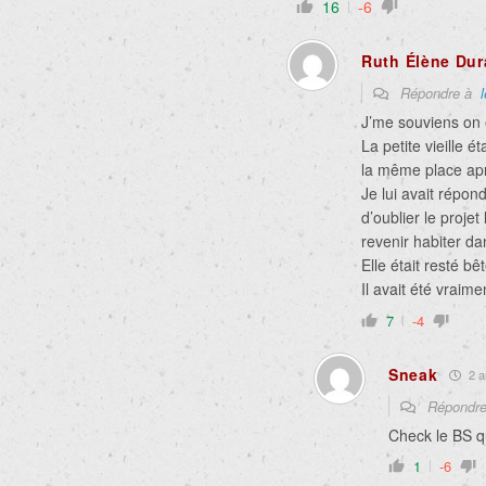
16
-6
Ruth Élène Du
Répondre à
J’me souviens on 
La petite vieille é
la même place apr
Je lui avait répo
d’oublier le proje
revenir habiter d
Elle était resté bê
Il avait été vraime
7
-4
Sneak
2 an
Répondr
Check le BS qu
1
-6