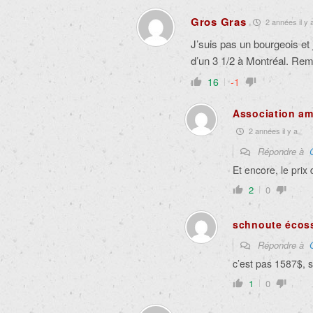
Gros Gras
2 années il y 
J’suis pas un bourgeois et 
d’un 3 1/2 à Montréal. Rem
16
-1
Association am
2 années il y a
Répondre à
Et encore, le prix
2
0
schnoute écos
Répondre à
c’est pas 1587$, s
1
0