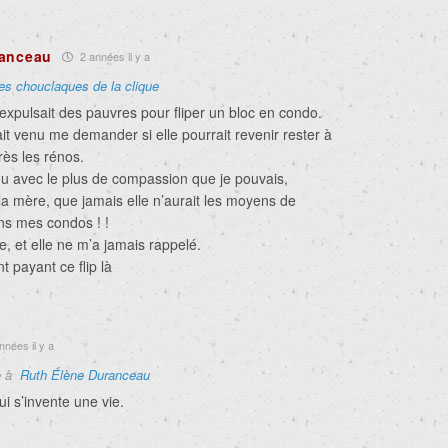
ranceau
2 années il y a
les chouclaques de la clique
expulsait des pauvres pour fliper un bloc en condo.
tait venu me demander si elle pourrait revenir rester à
ès les rénos.
ndu avec le plus de compassion que je pouvais,
t la mère, que jamais elle n’aurait les moyens de
ans mes condos ! !
te, et elle ne m’a jamais rappelé.
nt payant ce flip là
nées il y a
e à
Ruth Élène Duranceau
i s’invente une vie.