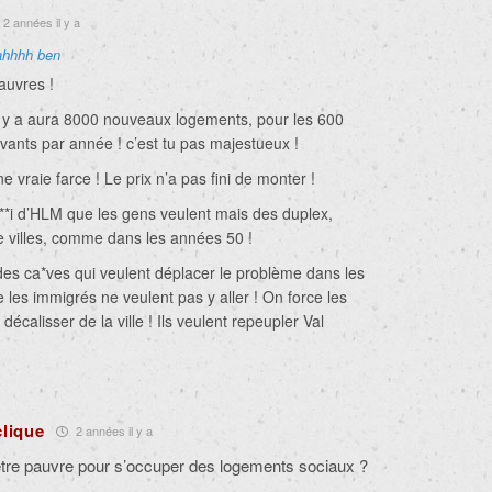
2 années il y a
ahhhh ben
auvres !
il y a aura 8000 nouveaux logements, pour les 600
vants par année ! c’est tu pas majestueux !
e vraie farce ! Le prix n’a pas fini de monter !
***i d’HLM que les gens veulent mais des duplex,
e villes, comme dans les années 50 !
des ca*ves qui veulent déplacer le problème dans les
 les immigrés ne veulent pas y aller ! On force les
décalisser de la ville ! Ils veulent repeupler Val
clique
2 années il y a
t être pauvre pour s’occuper des logements sociaux ?