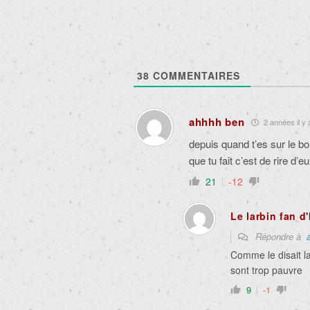
38
COMMENTAIRES
ahhhh ben
2 années il y 
depuis quand t’es sur le b
que tu fait c’est de rire d’e
21
-12
Le larbin fan d'
Répondre à
Comme le disait la 
sont trop pauvre
9
-1