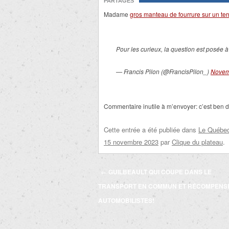
PARTAGES
Madame
gros manteau de fourrure sur un te
Pour les curieux, la question est posée 
— Francis Pilon (@FrancisPilon_)
Novem
Commentaire inutile à m’envoyer: c’est ben 
Cette entrée a été publiée dans
Le Québec 
15 novembre 2023
par
Clique du plateau
.
Navigation
←
GUILBEAULT QUI COUPE DANS LE
des
TRANSPORT EN COMMUN ET RÉCOMPENSE
articles
AUTOMOBILISTES!