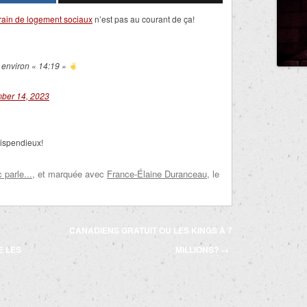
rrain de logement sociaux
n’est pas au courant de ça!
à environ « 14:19 »
ber 14, 2023
dispendieux!
parle...
, et marquée avec
France-Élaine Duranceau
, le
CANADIENS GRATUIT OU LES KINGS À 7
 LES
MILLIONS?
→