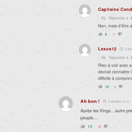
Capitaine Con
Répondre à
Non, mais d’être a
6
-1
Lexus12
2 ann
Répondre à
Rien à voir avec s
devrait connaitre 
difficile à compr
12
0
Ah bon !
2 années il y a
Après les Kings…autre preu
peuple…
10
-6