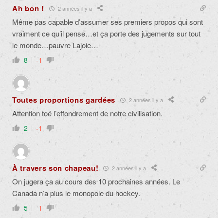
Ah bon !
2 années il y a
Même pas capable d’assumer ses premiers propos qui sont
vraiment ce qu’il pense…et ça porte des jugements sur tout
le monde…pauvre Lajoie…
8
-1
Toutes proportions gardées
2 années il y a
Attention toé l’effondrement de notre civilisation.
2
-1
À travers son chapeau!
2 années il y a
On jugera ça au cours des 10 prochaines années. Le
Canada n’a plus le monopole du hockey.
5
-1