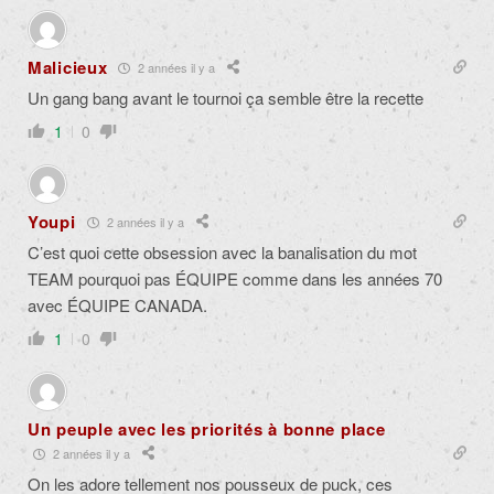
Malicieux
2 années il y a
Un gang bang avant le tournoi ça semble être la recette
1
0
Youpi
2 années il y a
C’est quoi cette obsession avec la banalisation du mot
TEAM pourquoi pas ÉQUIPE comme dans les années 70
avec ÉQUIPE CANADA.
1
0
Un peuple avec les priorités à bonne place
2 années il y a
On les adore tellement nos pousseux de puck, ces