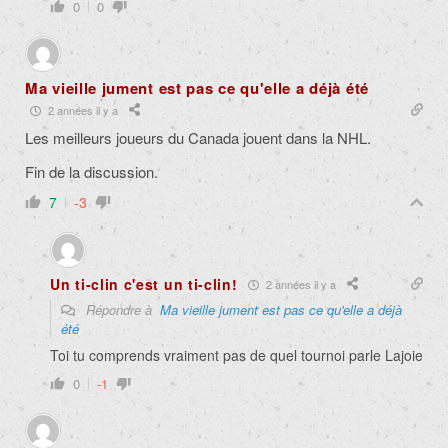
0
0
Ma vieille jument est pas ce qu'elle a déjà été
2 années il y a
Les meilleurs joueurs du Canada jouent dans la NHL.
Fin de la discussion.
7
-3
Un ti-clin c'est un ti-clin!
2 années il y a
Répondre à
Ma vieille jument est pas ce qu'elle a déjà
été
Toi tu comprends vraiment pas de quel tournoi parle Lajoie
0
-1