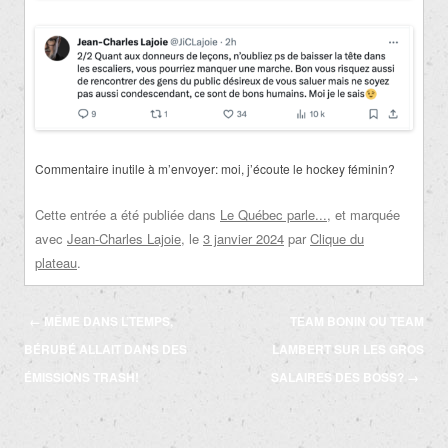
Commentaire inutile à m’envoyer: moi, j’écoute le hockey féminin?
Cette entrée a été publiée dans
Le Québec parle...
, et marquée
avec
Jean-Charles Lajoie
, le
3 janvier 2024
par
Clique du
plateau
.
Navigation
←
MÊME DANS L’TEMPS,
TEAM BONIN OU TEAM
des
BÉRUBÉ ALLAIT DANS DES
LAMBERT SUR LES GROS
articles
ÉMISSIONS TRASH!
SALAIRES DES BOSS?
→