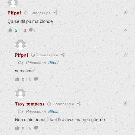
Pifpaf
2 années il y a
Ça se dit pu ma blonde
5
-3
Pifpaf
2 années il y a
Répondre à
Pifpaf
sarcasme
0
0
Troy tempest
2 années il y a
Répondre à
Pifpaf
Non maintenant il faut fire avec ma non genrée
0
0