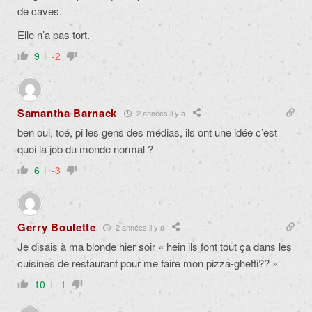
de caves.
Elle n’a pas tort.
9
-2
Samantha Barnack
2 années il y a
ben oui, toé, pi les gens des médias, ils ont une idée c’est
quoi la job du monde normal ?
6
-3
Gerry Boulette
2 années il y a
Je disais à ma blonde hier soir « hein ils font tout ça dans les
cuisines de restaurant pour me faire mon pizza-ghetti?? »
10
-1