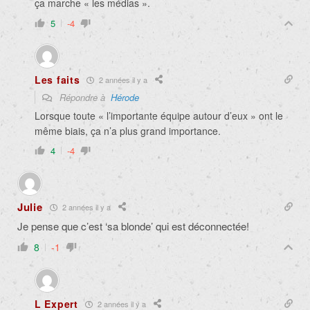
ça marche « les médias ».
5
-4
Les faits
2 années il y a
Répondre à
Hérode
Lorsque toute « l’importante équipe autour d’eux » ont le
même biais, ça n’a plus grand importance.
4
-4
Julie
2 années il y a
Je pense que c’est ‘sa blonde’ qui est déconnectée!
8
-1
L Expert
2 années il y a