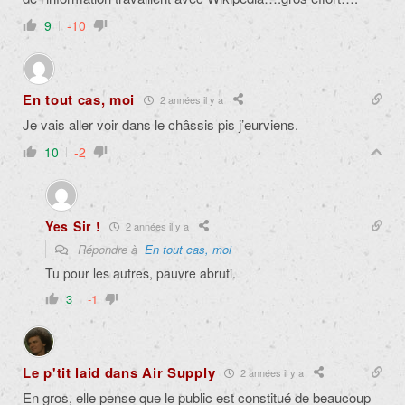
9
-10
En tout cas, moi
2 années il y a
Je vais aller voir dans le châssis pis j’eurviens.
10
-2
Yes Sir !
2 années il y a
Répondre à
En tout cas, moi
Tu pour les autres, pauvre abruti.
3
-1
Le p'tit laid dans Air Supply
2 années il y a
En gros, elle pense que le public est constitué de beaucoup