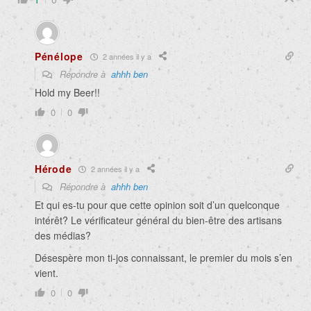
Pénélope
2 années il y a
Répondre à
ahhh ben
Hold my Beer!!
0
0
Hérode
2 années il y a
Répondre à
ahhh ben
Et qui es-tu pour que cette opinion soit d’un quelconque
intérêt? Le vérificateur général du bien-être des artisans
des médias?
Désespère mon ti-jos connaissant, le premier du mois s’en
vient.
0
0