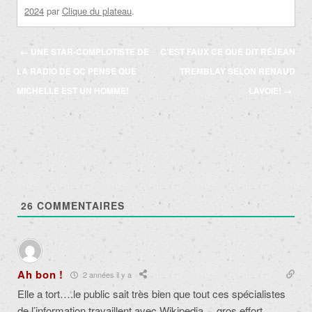
2024
par
Clique du plateau
.
Navigation
←
UNE STAR-COMPLOTISTE DE
C’EST FAUX CE QUE DIT RÉJEAN
des
LA RADIO DE QC PENSE QUE
TREMBLAY SELON RENAUD
articles
MICHELLE EST UN HOMME!
LAVOIE!
→
26
COMMENTAIRES
Ah bon !
2 années il y a
Elle a tort….le public sait très bien que tout ces spécialistes
de l’information travaillent avec Wikipedia….gros effort….