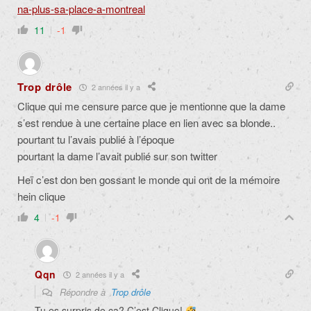
na-plus-sa-place-a-montreal
11
-1
Trop drôle
2 années il y a
Clique qui me censure parce que je mentionne que la dame
s’est rendue à une certaine place en lien avec sa blonde..
pourtant tu l’avais publié à l’époque
pourtant la dame l’avait publié sur son twitter
Heï c’est don ben gossant le monde qui ont de la mémoire
hein clique
4
-1
Qqn
2 années il y a
Répondre à
Trop drôle
Tu es surpris de ça? C’est Clique!