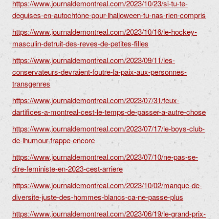
https://www.journaldemontreal.com/2023/10/23/si-tu-te-
deguises-en-autochtone-pour-lhalloween-tu-nas-rien-compris
https://www.journaldemontreal.com/2023/10/16/le-hockey-
masculin-detruit-des-reves-de-petites-filles
https://www.journaldemontreal.com/2023/09/11/les-
conservateurs-devraient-foutre-la-paix-aux-personnes-
transgenres
https://www.journaldemontreal.com/2023/07/31/feux-
dartifices-a-montreal-cest-le-temps-de-passer-a-autre-chose
https://www.journaldemontreal.com/2023/07/17/le-boys-club-
de-lhumour-frappe-encore
https://www.journaldemontreal.com/2023/07/10/ne-pas-se-
dire-feministe-en-2023-cest-arriere
https://www.journaldemontreal.com/2023/10/02/manque-de-
diversite-juste-des-hommes-blancs-ca-ne-passe-plus
https://www.journaldemontreal.com/2023/06/19/le-grand-prix-