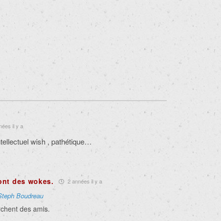
ées il y a
ntellectuel wish , pathétique…
ont des wokes.
2 années il y a
Steph Boudreau
rchent des amis.