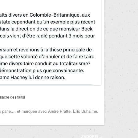
acre des faits!
parle...
, et marquée avec
André Pratte
,
Éric Duhaime
,
J’ADORE!
→