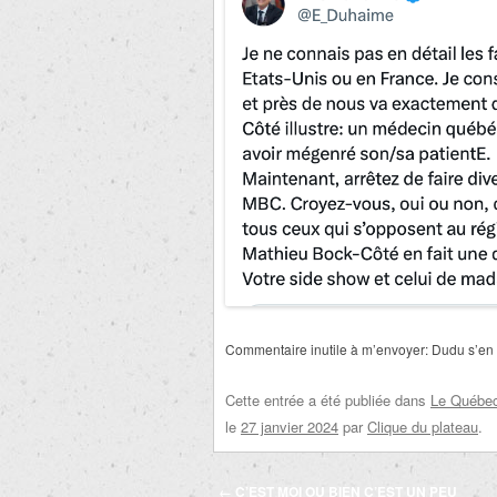
Commentaire inutile à m’envoyer: Dudu s’en s
Cette entrée a été publiée dans
Le Québec 
le
27 janvier 2024
par
Clique du plateau
.
Navigation
←
C’EST MOI OU BIEN C’EST UN PEU