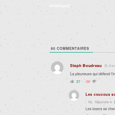
des
PATHÉTIQUE?
articles
80
COMMENTAIRES
Steph Boudreau
2 ann
La pleureuse qui défend l’i
37
-39
Les coucous s
Répondre à
Les losers se che