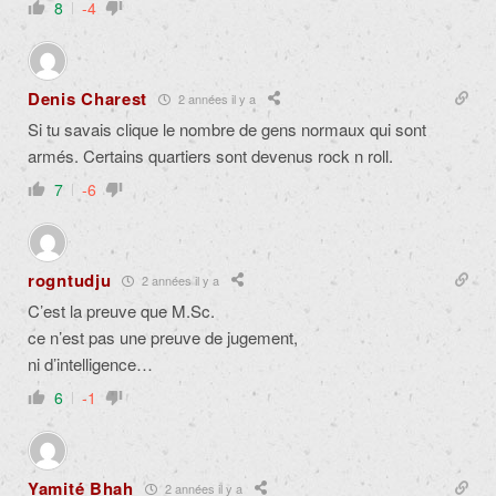
8
-4
Denis Charest
2 années il y a
Si tu savais
clique
le nombre de gens normaux qui sont
armés. Certains quartiers sont devenus rock n
roll
.
7
-6
rogntudju
2 années il y a
C’est la preuve que M.Sc.
ce n’est pas une preuve de jugement,
ni d’intelligence…
6
-1
Yamité Bhah
2 années il y a