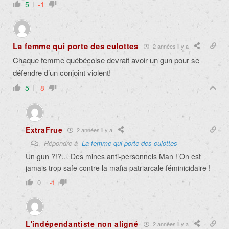
5
-1
La femme qui porte des culottes
2 années il y a
Chaque femme québécoise devrait avoir un gun pour se
défendre d’un conjoint violent!
5
-8
ExtraFrue
2 années il y a
Répondre à
La femme qui porte des culottes
Un gun ?!?… Des mines anti-personnels Man ! On est
jamais trop safe contre la mafia patriarcale féminicidaire !
0
-1
L'indépendantiste non aligné
2 années il y a