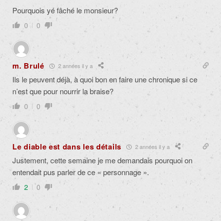
Pourquois yé fâché le monsieur?
0
0
m. Brulé
2 années il y a
Ils le peuvent déjà, à quoi bon en faire une chronique si ce
n’est que pour nourrir la braise?
0
0
Le diable est dans les détails
2 années il y a
Justement, cette semaine je me demandais pourquoi on
entendait pus parler de ce « personnage ».
2
0