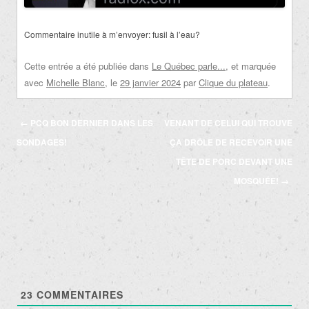
Commentaire inutile à m’envoyer:
fusil à l’eau?
Cette entrée a été publiée dans
Le Québec parle...
, et marquée
avec
Michelle Blanc
, le
29 janvier 2024
par
Clique du plateau
.
Navigation
←
PCQ BON DERNIER DANS LES
VENANT DE CELUI QUI TROUVE
des
SONDAGES!
ÇA DRÔLE DE RECEVOIR UNE
articles
TÊTE DE PORC DEVANT UNE
MOSQUÉE!
→
23
COMMENTAIRES