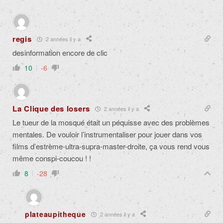
regis
2 années il y a
desinformation encore de clic
10
-6
La Clique des losers
2 années il y a
Le tueur de la mosqué était un péquisse avec des problèmes
mentales. De vouloir l’instrumentaliser pour jouer dans vos
films d’estrème-ultra-supra-master-droite, ça vous rend vous
même conspi-coucou ! !
8
-28
plateaupitheque
2 années il y a