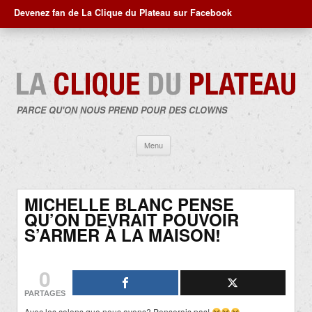
Devenez fan de La Clique du Plateau sur Facebook
PARCE QU'ON NOUS PREND POUR DES CLOWNS
Aller
Menu
au
contenu
MICHELLE BLANC PENSE
QU’ON DEVRAIT POUVOIR
S’ARMER À LA MAISON!
0
PARTAGES
Avec les colons que nous avons? Penserais pas!