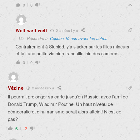
0
0
Well well well
2 années il y a
Répondre à
Coucou 10 ans avant les autres
Contrairement à Stupidd, y’a slacker sur les filles mineurs
et fait une petite vie bien tranquille loin des caméras.
0
0
Vézine
2 années il y a
Il pourrait prolonger sa carte jusqu’en Russie, avec l’ami de
Donald Trump, Wladimir Poutine. Un haut niveau de
démocratie et d’humanisme serait alors atteint! N’est-ce
pas?
6
-2