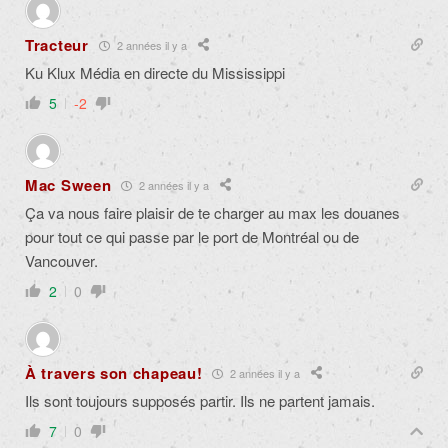
Tracteur
2 années il y a
Ku Klux Média en directe du Mississippi
5
-2
Mac Sween
2 années il y a
Ça va nous faire plaisir de te charger au max les douanes
pour tout ce qui passe par le port de Montréal ou de
Vancouver.
2
0
À travers son chapeau!
2 années il y a
Ils sont toujours supposés partir. Ils ne partent jamais.
7
0