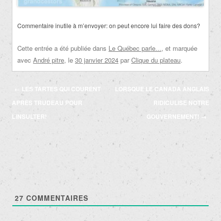
Commentaire inutile à m’envoyer: on peut encore lui faire des dons?
Cette entrée a été publiée dans
Le Québec parle...
, et marquée
avec
André pitre
, le
30 janvier 2024
par
Clique du plateau
.
Navigation
←
LES TARTES QUI COURENT
LORSQUE LE CANADA ANGLAIS
des
APRÈS TRUDEAU POUR
RIDICULISE NOTRE
articles
L’INSULTER!
GOUVERNEMENT!
→
27
COMMENTAIRES