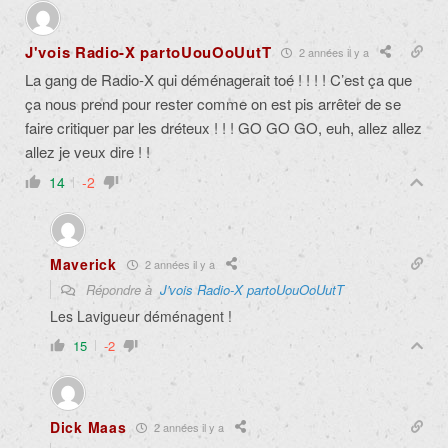
J'vois Radio-X partoUouOoUutT
2 années il y a
La gang de Radio-X qui déménagerait toé ! ! ! ! C’est ça que
ça nous prend pour rester comme on est pis arrêter de se
faire critiquer par les dréteux ! ! ! GO GO GO, euh, allez allez
allez je veux dire ! !
14
-2
Maverick
2 années il y a
Répondre à
J'vois Radio-X partoUouOoUutT
Les Lavigueur déménagent !
15
-2
Dick Maas
2 années il y a