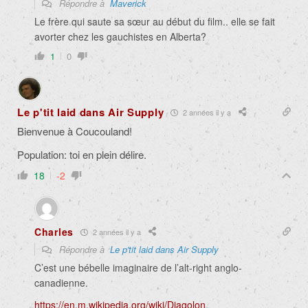
Répondre à
Maverick
Le frère qui saute sa sœur au début du film.. elle se fait
avorter chez les gauchistes en Alberta?
1
0
Le p'tit laid dans Air Supply
2 années il y a
Bienvenue à Coucouland!
Population: toi en plein délire.
18
-2
Charles
2 années il y a
Répondre à
Le p'tit laid dans Air Supply
C’est une bébelle imaginaire de l’alt-right anglo-
canadienne.
https://en.m.wikipedia.org/wiki/Diagolon