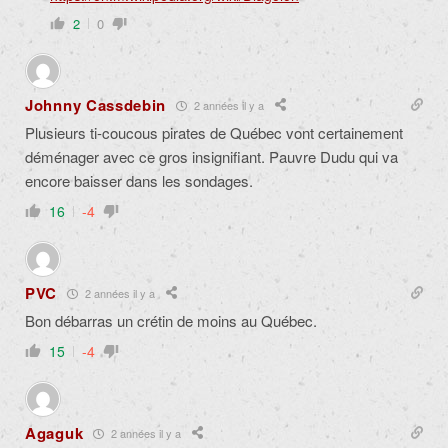
2
0
Johnny Cassdebin
2 années il y a
Plusieurs ti-coucous pirates de Québec vont certainement
déménager avec ce gros insignifiant. Pauvre Dudu qui va
encore baisser dans les sondages.
16
-4
PVC
2 années il y a
Bon débarras un crétin de moins au Québec.
15
-4
Agaguk
2 années il y a