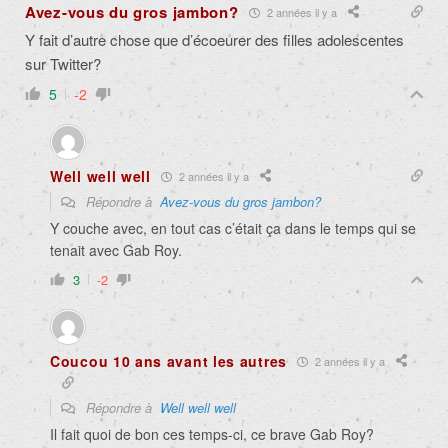
Avez-vous du gros jambon?
2 années il y a
Y fait d’autre chose que d’écoeurer des filles adolescentes
sur Twitter?
5
-2
Well well well
2 années il y a
Répondre à
Avez-vous du gros jambon?
Y couche avec, en tout cas c’était ça dans le temps qui se
tenait avec Gab Roy.
3
-2
Coucou 10 ans avant les autres
2 années il y a
Répondre à
Well well well
Il fait quoi de bon ces temps-ci, ce brave Gab Roy?