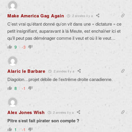
Make America Gag Again
2 années il y a
C’est vrai qu’étant donné qu’on vit dans une « dictature » ce
petit insignifiant, auparavant à la Meute, est enchaîner ici et
qu’il peut pas déménager comme il veut et où il le veut…
9
-3
Alaric le Barbare
2 années il y a
Diagolon…projet débile de l’extrême droite canadienne.
8
-1
Alex Jones Wish
2 années il y a
Pitre s
‘
est fait pirater son compte ?
1
-1