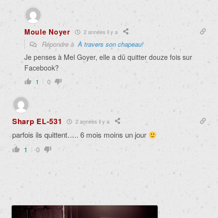
Moule Noyer
2 années il y a
Répondre à
À travers son chapeau!
Je penses à Mel Goyer, elle a dû quitter douze fois sur
Facebook?
1
0
Sharp EL-531
2 années il y a
parfois ils quittent….. 6 mois moins un jour
1
0