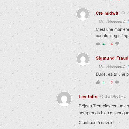
Cré midwit
2 
Répondre à
C’est une manière 
certain long cri a
4
-4
Sigmund Fraud
Répondre à
Dude, es-tu une p
4
-5
Les faits
2 années il y a
Réjean Tremblay est un c
comprends bien quiconque 
C’est bon à savoir!