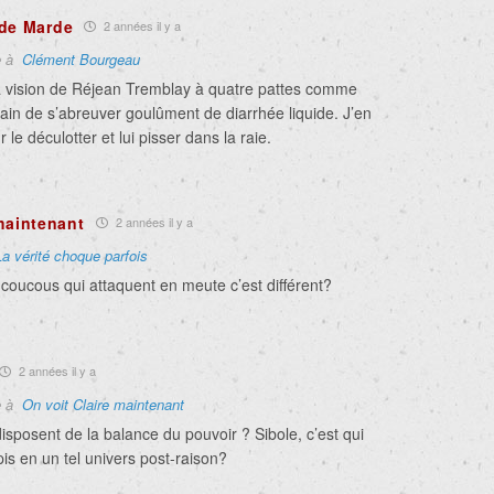
 de Marde
2 années il y a
e à
Clément Bourgeau
 la vision de Réjean Tremblay à quatre pattes comme
rain de s’abreuver goulûment de diarrhée liquide. J’en
r le déculotter et lui pisser dans la raie.
maintenant
2 années il y a
La vérité choque parfois
 coucous qui attaquent en meute c’est différent?
2 années il y a
e à
On voit Claire maintenant
sposent de la balance du pouvoir ? Sibole, c’est qui
pis en un tel univers post-raison?