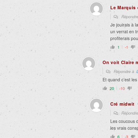
Le Marquis
Répondr
Je jouirais à
un verrat en t
profiterais pou
1
-1
On voit Claire 
Répondre à
Et quand c’est les
20
-10
Cré midwit
Répondr
Les coucous di
les vrais cons
6
-3