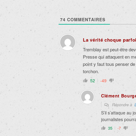
74
COMMENTAIRES
La vérité choque parfo
Tremblay est peut-être deve
Presse qui attaquent en m
point y faut tous penser de
torchon.
52
-49
Clément Bourg
Répondre à
S’il s’attaque au 
journalistes pourr
35
-7