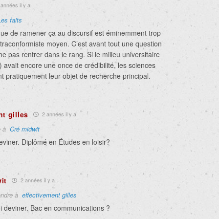
années il y a
Les faits
 que de ramener ça au discursif est éminemment trop
ltraconformiste moyen. C’est avant tout une question
e pas rentrer dans le rang. Si le milieu universitaire
e) avait encore une once de crédibilité, les sciences
nt pratiquement leur objet de recherche principal.
t gilles
2 années il y a
e à
Cré midwit
viner. Diplômé en Études en loisir?
it
2 années il y a
ndre à
effectivement gilles
i deviner. Bac en communications ?