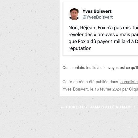
Commentaire inutile à m’envoyer: est-ce qu’
Cette entrée a été publiée dans
journaliste
Yves Boisvert
, le
16 février 2024
par
Cliq
Navigation
←
TUCKER EST JAMAIS ALLÉ AU MAXI!!!
des
articles