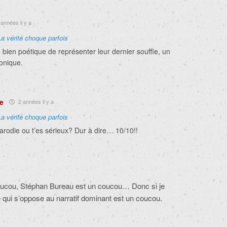
années il y a
La vérité choque parfois
bien poétique de représenter leur dernier souffle, un
gonique.
e
2 années il y a
La vérité choque parfois
arodie ou t’es sérieux? Dur à dire… 10/10!!
oucou, Stéphan Bureau est un coucou… Donc si je
qui s’oppose au narratif dominant est un coucou.