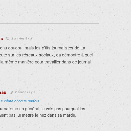
is
2 années il y a
nu coucou, mais les p’tits journalistes de La
eute sur les réseaux sociaux, ça démontre à quel
 la même manière pour travailler dans ce journal
eau
2 années il y a
La vérité choque parfois
journalisme en général, je vois pas pourquoi les
aient pas lui mettre le nez dans sa marde.