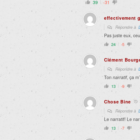
39
-31
effectivement g
Répondre à
Pas juste eux, ceu
24
-5
Clément Bourg
Répondre à
Ton
narratif
, ça m
13
-9
Chose Bine
Répondre à
Le narratif! Le narr
13
-7