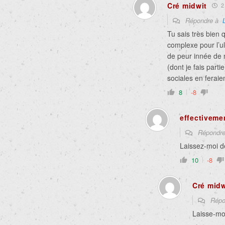
Cré midwit
2 
Répondre à
Tu sais très bien
complexe pour l’u
de peur innée de n
(dont je fais parti
sociales en feraie
8
-8
effectivemen
Répondr
Laissez-moi de
10
-8
Cré midw
Répo
Laisse-mo