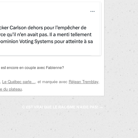
il est encore en couple avec Fabienne?
,
Le Québec parle...
, et marquée avec
Réjean Tremblay
,
ue du plateau
.
C’EST VRAI QUE LE RACISME N’AIDE PAS!
→