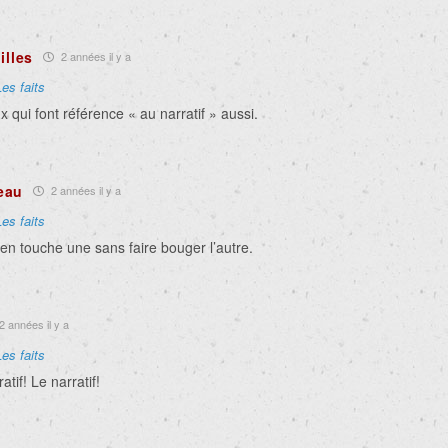
illes
2 années il y a
Les faits
x qui font référence « au narratif » aussi.
eau
2 années il y a
Les faits
’en touche une sans faire bouger l’autre.
2 années il y a
Les faits
atif! Le narratif!