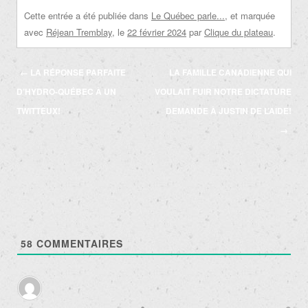
Cette entrée a été publiée dans
Le Québec parle...
, et marquée
avec
Réjean Tremblay
, le
22 février 2024
par
Clique du plateau
.
Navigation
←
LA RÉPONSE PARFAITE
LA FAMILLE CANADIENNE QUI
des
D’HYDRO-QUÉBEC À UN
VOULAIT FUIR NOTRE DICTATURE
articles
TWITTEUX!
DEMANDE À JUSTIN DE L’AIDE!
→
58
COMMENTAIRES