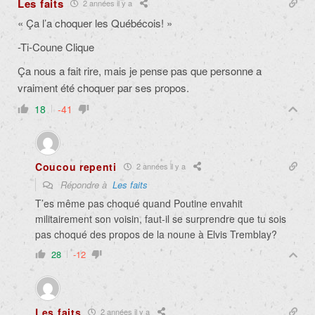
Les faits
2 années il y a
« Ça l’a choquer les Québécois! »
-Ti-Coune Clique
Ça nous a fait rire, mais je pense pas que personne a
vraiment été choquer par ses propos.
18
-41
Coucou repenti
2 années il y a
Répondre à
Les faits
T’es même pas choqué quand Poutine envahit
militairement son voisin, faut-il se surprendre que tu sois
pas choqué des propos de la noune à Elvis Tremblay?
28
-12
Les faits
2 années il y a