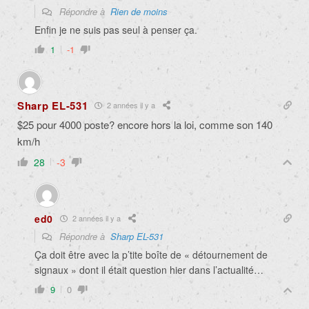
Répondre à
Rien de moins
Enfin je ne suis pas seul à penser ça.
1
-1
Sharp EL-531
2 années il y a
$25 pour 4000 poste? encore hors la loi, comme son 140
km/h
28
-3
ed0
2 années il y a
Répondre à
Sharp EL-531
Ça doit être avec la p’tite boîte de « détournement de
signaux » dont il était question hier dans l’actualité…
9
0