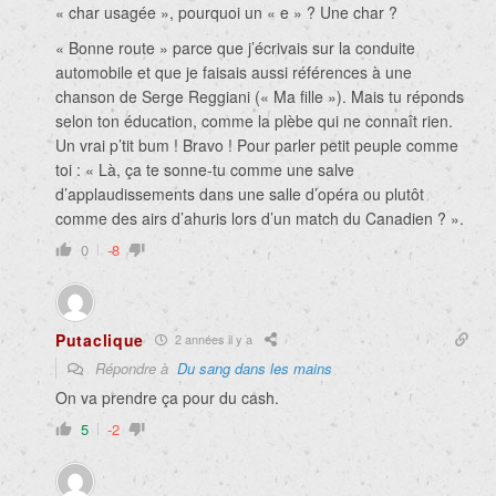
« char usagée », pourquoi un « e » ? Une char ?
« Bonne route » parce que j’écrivais sur la conduite
automobile et que je faisais aussi références à une
chanson de Serge Reggiani (« Ma fille »). Mais tu réponds
selon ton éducation, comme la plèbe qui ne connaît rien.
Un vrai p’tit bum ! Bravo ! Pour parler petit peuple comme
toi : « Là, ça te sonne-tu comme une salve
d’applaudissements dans une salle d’opéra ou plutôt
comme des airs d’ahuris lors d’un match du Canadien ? ».
0
-8
Putaclique
2 années il y a
Répondre à
Du sang dans les mains
On va prendre ça pour du cash.
5
-2