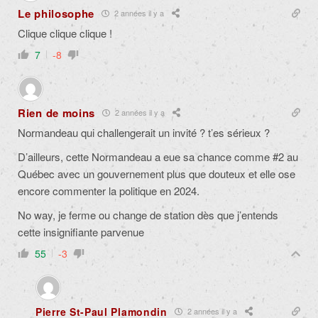
Le philosophe
2 années il y a
Clique clique clique !
7
-8
Rien de moins
2 années il y a
Normandeau qui challengerait un invité ? t’es sérieux ?
D’ailleurs, cette Normandeau a eue sa chance comme #2 au
Québec avec un gouvernement plus que douteux et elle ose
encore commenter la politique en 2024.
No way, je ferme ou change de station dès que j’entends
cette insignifiante parvenue
55
-3
Pierre St-Paul Plamondin
2 années il y a