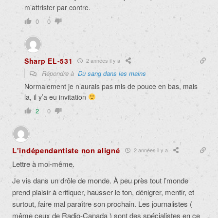
m’attrister par contre.
0
0
Sharp EL-531
2 années il y a
Répondre à
Du sang dans les mains
Normalement je n’aurais pas mis de pouce en bas, mais
la, il y’a eu invitation
2
0
L'indépendantiste non aligné
2 années il y a
Lettre à moi-même.
Je vis dans un drôle de monde. À peu près tout l’monde
prend plaisir à critiquer, hausser le ton, dénigrer, mentir, et
surtout, faire mal paraître son prochain. Les journalistes (
même ceux de Radio-Canada ) sont des spécialistes en ce