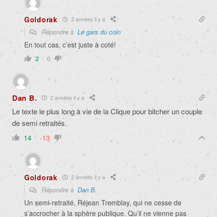
Goldorak
2 années il y a
Répondre à
Le gars du coin
En tout cas, c’est juste à coté!
2
0
Dan B.
2 années il y a
Le texte le plus long à vie de la Clique pour bitcher un couple
de semi retraités.
14
-13
Goldorak
2 années il y a
Répondre à
Dan B.
Un semi-retraité, Réjean Tremblay, qui ne cesse de
s’accrocher à la sphère publique. Qu’il ne vienne pas