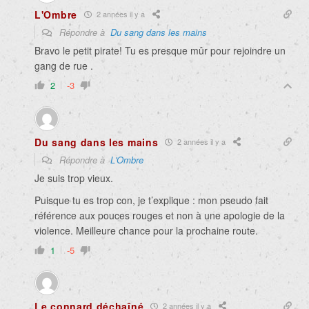
L'Ombre
2 années il y a
Répondre à
Du sang dans les mains
Bravo le petit pirate! Tu es presque mûr pour rejoindre un
gang de rue .
2
-3
Du sang dans les mains
2 années il y a
Répondre à
L'Ombre
Je suis trop vieux.
Puisque tu es trop con, je t’explique : mon pseudo fait
référence aux pouces rouges et non à une apologie de la
violence. Meilleure chance pour la prochaine route.
1
-5
Le connard déchaîné
2 années il y a