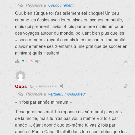
Répondre à
Coucou repenti
Oui, bien sûr que toi t’as tellement été choqué! Un peu
comme les écolos avec leurs mises en scènes en public,
mais qui prennent l’avion 4 fois par année minimum pour
des voyages autour du monde, polluant bien plus que les
« soccer mom » (ayant commis le crime contre l’humanité
d’avoir emmené ses 2 enfants à une pratique de soccer en
minivan) qu’ils insultent.
7
-9
Oups
2 années il y a
Répondre à
vertueux moralisateur
«
4 fois par année minimum »
T’exagères pas mal. La réponse est sûrement plus près
de la moitié, mais tu n’as pas voulu mettre « 2 fois par
année », étant donné que toi-même tu vas 2 fois par
année à Punta Cana. Il fallait dans ton esprit obtus que les