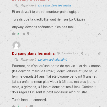
Répondre à
Du sang dans les mains
Et on devrait te croire, menteur pathologique.
Tu sais que ta crédibilité vaut rien sur La Clique?
Anyway, deviens scénariste, t’es pas mal!
5
0
Du sang dans les mains
2 années il y a
Répondre à
Le connard déchaîné
Pourtant, ce n’est qu’une partie de ma vie. J’ai deux motos
(les deux de marque Suzuki), deux voitures et une seule
femme depuis 24 ans (j’ai été bigame pendant 5 ans) et
j’ai six enfants (mon plus vieux à 35 ans, ma plus jeune, 11
mois, 3 garçons, 3 filles et deux petites-filles). Comme tu
dois rager ! On sent le petit monsieur aigri, frustré.
Tu es bien un connard.
1
-11