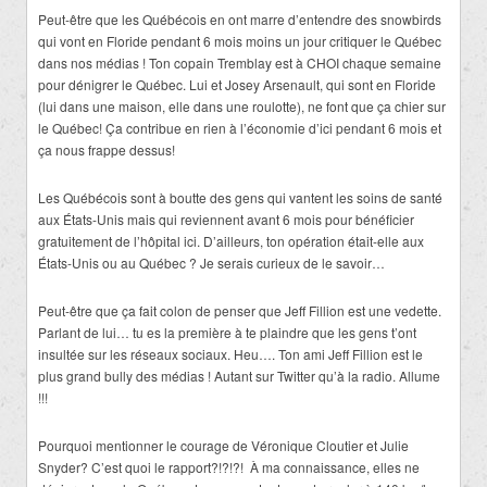
Peut-être que les Québécois en ont marre d’entendre des snowbirds
qui vont en Floride pendant 6 mois moins un jour critiquer le Québec
dans nos médias ! Ton copain Tremblay est à CHOI chaque semaine
pour dénigrer le Québec. Lui et Josey Arsenault, qui sont en Floride
(lui dans une maison, elle dans une roulotte), ne font que ça chier sur
le Québec! Ça contribue en rien à l’économie d’ici pendant 6 mois et
ça nous frappe dessus!
Les Québécois sont à boutte des gens qui vantent les soins de santé
aux États-Unis mais qui reviennent avant 6 mois pour bénéficier
gratuitement de l’hôpital ici. D’ailleurs, ton opération était-elle aux
États-Unis ou au Québec ? Je serais curieux de le savoir…
Peut-être que ça fait colon de penser que Jeff Fillion est une vedette.
Parlant de lui… tu es la première à te plaindre que les gens t’ont
insultée sur les réseaux sociaux. Heu…. Ton ami Jeff Fillion est le
plus grand bully des médias ! Autant sur Twitter qu’à la radio. Allume
!!!
Pourquoi mentionner le courage de Véronique Cloutier et Julie
Snyder? C’est quoi le rapport?!?!?! À ma connaissance, elles ne