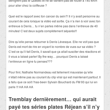
dénigrent pas le Québec et ne se vantent pas de rouler à 140 km/h
pour aller chez la coiffeuse ?
Quel est le rapport avec ton cancer du sein?! Il n’y avait personne au
courant de cela lorsque la vidéo est sortie. Ça n’a rien à voir avec ton
entrevue à Denis… tu n’en parles même pas dans l’entrevue de 40
minutes! C’est deux sujets complètement séparés!!!
Dire qu’elle pense retourner à Denis Lévesque. Elle ne voit pas que
Denis est mort de rire en voyant le nombre de vues sur sa vidéo ?
C’est ce qu’il fait Denis, il savait que ça allait susciter des réactions et
il vous a laissé parler! By the way… pourquoi Denis a laissé
l’entrevue en ligne tu penses???
Pour finir, Nathalie Normandeau est tellement mauvaise qu’elle
n’était même pas au courant du clip viral qui est maintenant partout. Il
a fallu que ce soit l’has-been Sylvain Bouchard du FM 93 qui lui en
parle !!! HA HA HA
Tremblay dernièrement… qui aurait
payé tes séries plates Réjean s’il n’y