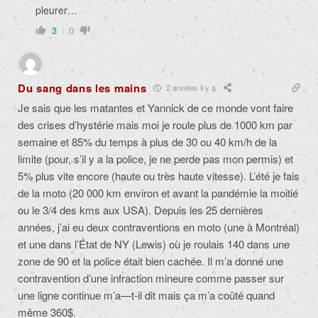
pleurer…
3
0
Du sang dans les mains
2 années il y a
Je sais que les matantes et Yannick de ce monde vont faire
des crises d’hystérie mais moi je roule plus de 1000 km par
semaine et 85% du temps à plus de 30 ou 40 km/h de la
limite (pour, s’il y a la police, je ne perde pas mon permis) et
5% plus vite encore (haute ou très haute vitesse). L’été je fais
de la moto (20 000 km environ et avant la pandémie la moitié
ou le 3/4 des kms aux USA). Depuis les 25 dernières
années, j’ai eu deux contraventions en moto (une à Montréal)
et une dans l’État de NY (Lewis) où je roulais 140 dans une
zone de 90 et la police était bien cachée. Il m’a donné une
contravention d’une infraction mineure comme passer sur
une ligne continue m’a—t-il dit mais ça m’a coûté quand
même 360$.