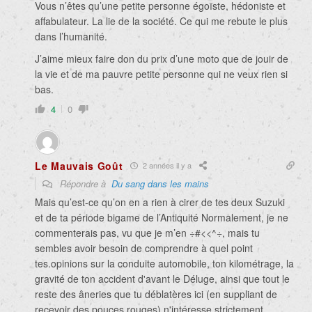
Vous n’êtes qu’une petite personne égoïste, hédoniste et
affabulateur. La lie de la société. Ce qui me rebute le plus
dans l’humanité.
J’aime mieux faire don du prix d’une moto que de jouir de
la vie et de ma pauvre petite personne qui ne veux rien si
bas.
4
0
Le Mauvais Goût
2 années il y a
Répondre à
Du sang dans les mains
Mais qu’est-ce qu’on en a rien à cirer de tes deux Suzuki
et de ta période bigame de l’Antiquité Normalement, je ne
commenterais pas, vu que je m’en ÷#<<^÷, mais tu
sembles avoir besoin de comprendre à quel point
tes.opinions sur la conduite automobile, ton kilométrage, la
gravité de ton accident d'avant le Déluge, ainsi que tout le
reste des âneries que tu déblatères ici (en suppliant de
recevoir des pouces rouges) n'intéresse strictement