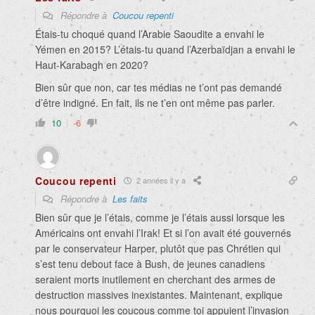
Répondre à
Coucou repenti
Étais-tu choqué quand l’Arabie Saoudite a envahi le
Yémen en 2015? L’étais-tu quand
l’Azerbaïdjan a envahi le
Haut-Karabagh en 2020?
Bien sûr que non, car tes médias ne t’ont pas demandé
d’être indigné. En fait, ils ne t’en ont même pas parler.
10
-6
Coucou repenti
2 années il y a
Répondre à
Les faits
Bien sûr que je l’étais, comme je l’étais aussi lorsque les
Américains ont envahi l’Irak! Et si l’on avait été gouvernés
par le conservateur Harper, plutôt que pas Chrétien qui
s’est tenu debout face à Bush, de jeunes canadiens
seraient morts inutilement en cherchant des armes de
destruction massives inexistantes. Maintenant, explique
nous pourquoi les coucous comme toi appuient l’invasion