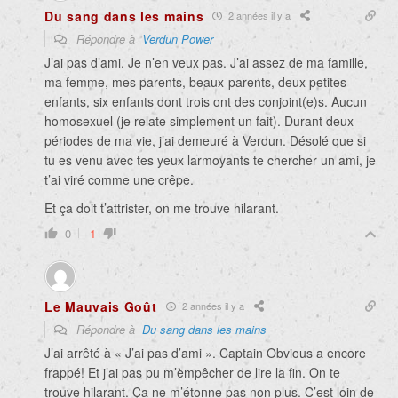
Du sang dans les mains
2 années il y a
Répondre à
Verdun Power
J’ai pas d’ami. Je n’en veux pas. J’ai assez de ma famille,
ma femme, mes parents, beaux-parents, deux petites-
enfants, six enfants dont trois ont des conjoint(e)s. Aucun
homosexuel (je relate simplement un fait). Durant deux
périodes de ma vie, j’ai demeuré à Verdun. Désolé que si
tu es venu avec tes yeux larmoyants te chercher un ami, je
t’ai viré comme une crêpe.
Et ça doit t’attrister, on me trouve hilarant.
0
-1
Le Mauvais Goût
2 années il y a
Répondre à
Du sang dans les mains
J’ai arrêté à « J’ai pas d’ami ». Captain Obvious a encore
frappé! Et j’ai pas pu m’èmpêcher de lire la fin. On te
trouve hilarant. Ça ne m’étonne pas non plus. C’est loin de