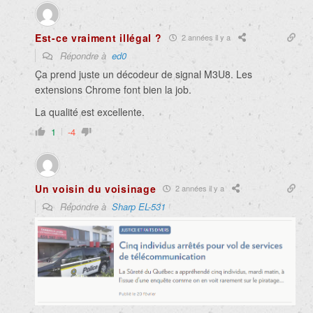
Est-ce vraiment illégal ?
2 années il y a
Répondre à
ed0
Ça prend juste un décodeur de signal M3U8. Les
extensions Chrome font bien la job.
La qualité est excellente.
1
-4
Un voisin du voisinage
2 années il y a
Répondre à
Sharp EL-531