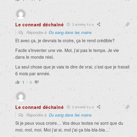
Le connard déchaîné
2 années il y a
Répondre à
Du sang dans les mains
Et avec ça, je devrais te croire, ça te rend crédible?
Facile s’inventer une vie. Moi, j’ai pas le temps. Je vie
dans le monde réel.
La seul chose que je vais te dire de vrai, c’est que je travail
6 mois par année.
1
0
Le connard déchaîné
2 années il y a
Répondre à
Du sang dans les mains
Si je peux vous croire… Vos deux textes ne sont que du
moi, moi, moi. Moi j’ai si, moi j’ai ça bla-bla-bla…