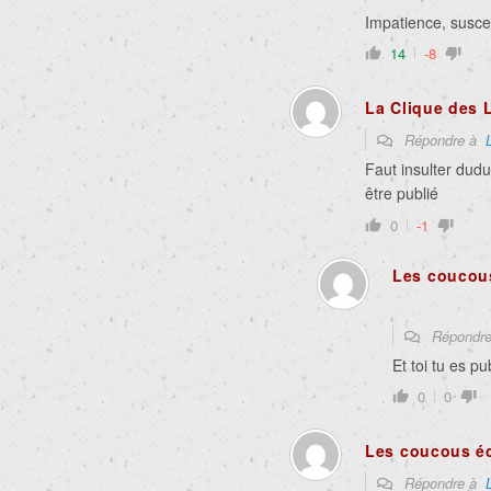
Impatience, suscep
14
-8
La Clique des 
Répondre à
Faut insulter dudu
être publié
0
-1
Les coucou
Répondr
Et toi tu es pu
0
0
Les coucous é
Répondre à