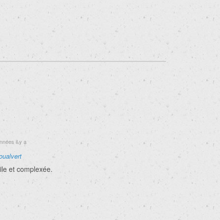
nnées il y a
joualvert
le et complexée.