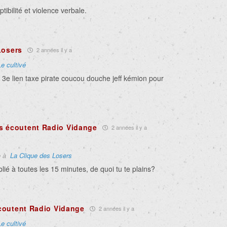
tibilité et violence verbale.
Losers
2 années il y a
Le cultivé
 3e lien taxe pirate coucou douche jeff kémion pour
s écoutent Radio Vidange
2 années il y a
e à
La Clique des Losers
blié à toutes les 15 minutes, de quoi tu te plains?
coutent Radio Vidange
2 années il y a
Le cultivé