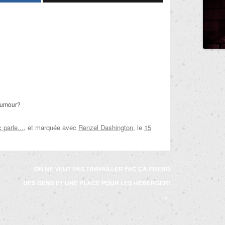
’humour?
parle...
, et marquée avec
Renzel Dashington
, le
15
ON NE VEUT PAS TRAVAILLER FAC ÇA PREND
DES GENS ET UNE PLACE POUR LES HÉBERGER!
→