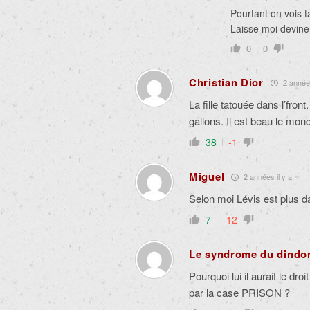
Pourtant on vois ta
Laisse moi devine
0
0
Christian Dior
2 années
La fille tatouée dans l’fro
gallons. Il est beau le mon
38
-1
Miguel
2 années il y a
Selon moi Lévis est plus 
7
-12
Le syndrome du dindo
Pourquoi lui il aurait le d
par la case PRISON ?