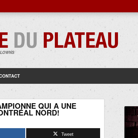
CLOWNS
Aller
au
contenu
CONTACT
AMPIONNE QUI A UNE
MONTRÉAL NORD!
Tweet