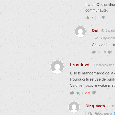
Il a un QI d’envir
communauté.
7
0
Oui
2 année
Répondr
Ceux de 80 l’
3
0
Le cultivé
2 années il y a
Eille le mangemarde de la 
Pourquoi tu refuse de pub
Va chier, pauvre woke min
18
-13
Cinq mots
2 
Répondre à