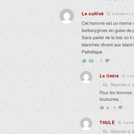
Le cultivé
2 années il y a
Cet homme est un meme viv
borborygmes en guise de p
Sans parler de la fois où i
blanches rêvent aux black!
Pathétique
55
-1
Le limité
2 ann
Répondre à
Pour les femmes, i
toutounes…
4
0
THULÉ
2 années
Répondre à