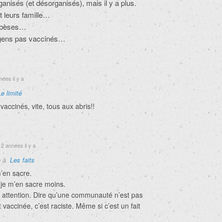
anisés (et désorganisés), mais il y a plus.
 leurs famille…
obèses…
 gens pas vaccinés…
ées il y a
Le limité
accinés, vite, tous aux abris!!
2 années il y a
e à
Les faits
’en sacre.
 je m’en sacre moins.
e attention. Dire qu’une communauté n’est pas
accinée, c’est raciste. Même si c’est un fait