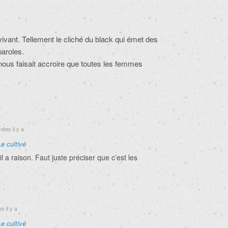
ant. Tellement le cliché du black qui émet des
aroles.
l nous faisait accroire que toutes les femmes
ées il y a
Le cultivé
l a raison. Faut juste préciser que c’est les
 il y a
Le cultivé