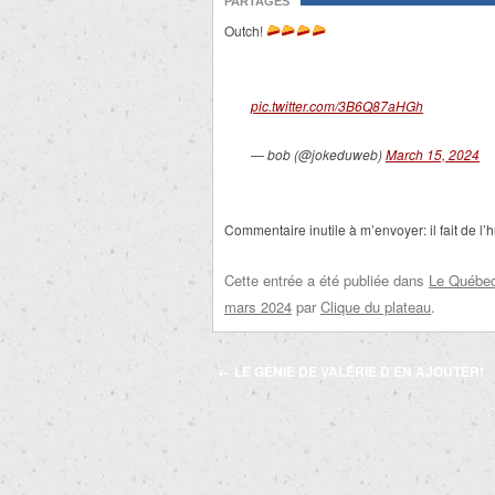
PARTAGES
Outch!
pic.twitter.com/3B6Q87aHGh
— bob (@jokeduweb)
March 15, 2024
Commentaire inutile à m’envoyer:
il fait de l
Cette entrée a été publiée dans
Le Québec 
mars 2024
par
Clique du plateau
.
Navigation
←
LE GÉNIE DE VALÉRIE D’EN AJOUTER!
des
articles