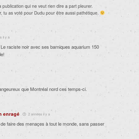
 publication qui ne veut rien dire a part pleurer.
r, tu as voté pour Dudu pour être aussi pathétique.
 il y a
nt. Le raciste noir avec ses barniques aquarium 150
de!
dangeureux que Montréal nord ces temps-ci.
n enragé
2 années il y a
roit de faire des menaçes à tout le monde, sans passer