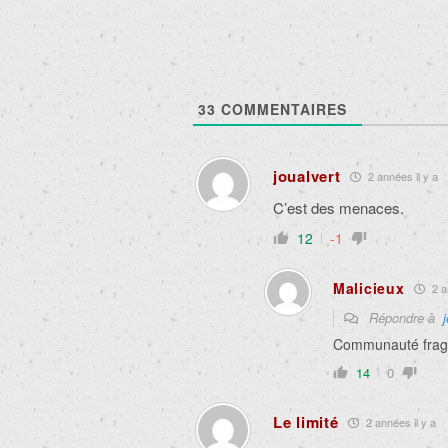
33
COMMENTAIRES
joualvert
2 années il y a
C’est des menaces.
12
-1
Malicieux
2 a
Répondre à
Communauté fragi
14
0
Le limité
2 années il y a