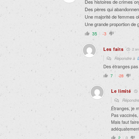
Des histoires de crimes org
Des pères qui abandonnent
Une majorité de femmes 
Une grande proportion de
35
-3
Les faits
2 ann
Répondre à
Des étranges pas v
7
-28
Le limité
Répondr
Étranges, je m
Pas vaccinés,
Mais faut fair
adéquatement v
2
0