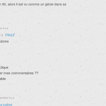
on 90, alors il est vu comme un génie dans sa
s il y a
e à
THULÉ
admire
clique
lier mes commentaires ??
able
années il y a
Le cultivé