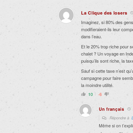
La Clique des losers
Imaginez, si 80% des gens
modifieraient-ils leur com
dans l’eau.
Et le 20% trop riche pour se
chalet ? Un voyage en Ind
puisqu’ils sont riche, la t
Sauf si cette taxe n’est qu’u
campagne pour faire sembla
la moindre utilité.
10
-6
Un français
Répondre à
Même si on t’expli