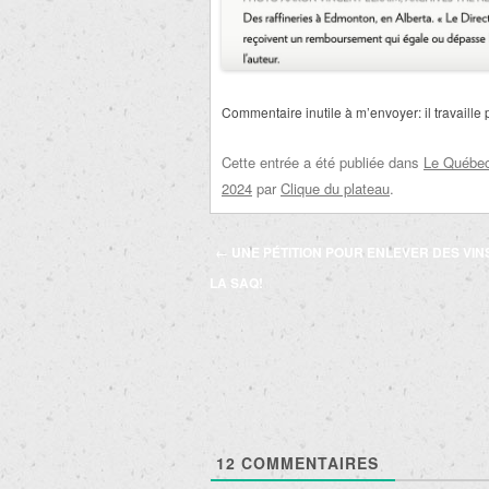
Commentaire inutile à m’envoyer: il travaille 
Cette entrée a été publiée dans
Le Québec 
2024
par
Clique du plateau
.
Navigation
←
UNE PÉTITION POUR ENLEVER DES VIN
des
LA SAQ!
articles
12
COMMENTAIRES