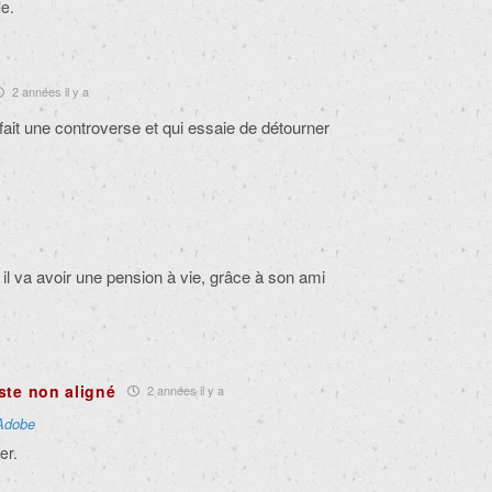
le.
2 années il y a
 fait une controverse et qui essaie de détourner
, il va avoir une pension à vie, grâce à son ami
ste non aligné
2 années il y a
Adobe
er.