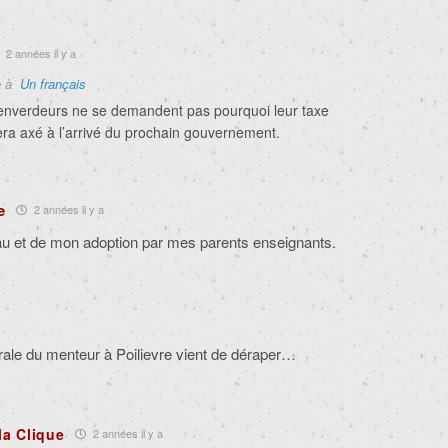
2 années il y a
e à
Un français
 enverdeurs ne se demandent pas pourquoi leur taxe
era axé à l’arrivé du prochain gouvernement.
e
2 années il y a
au et de mon adoption par mes parents enseignants.
ale du menteur à Poilievre vient de déraper…
la Clique
2 années il y a