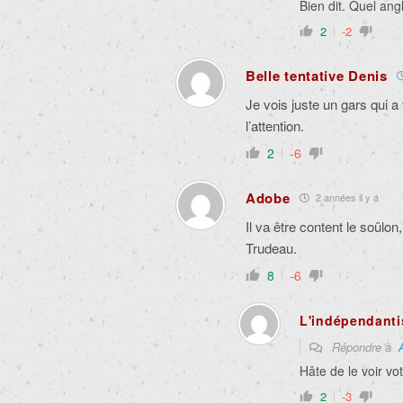
Bien dit. Quel ang
2
-2
Belle tentative Denis
Je vois juste un gars qui a
l’attention.
2
-6
Adobe
2 années il y a
Il va être content le soûlon
Trudeau.
8
-6
L'indépendanti
Répondre à
Hâte de le voir vot
2
-3