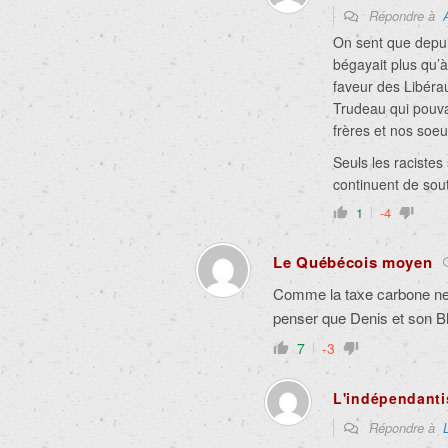
Répondre à
On sent que depuis
bégayait plus qu’à
faveur des Libérau
Trudeau qui pouva
frères et nos soe
Seuls les racistes
continuent de sout
1
-4
Le Québécois moyen
Comme la taxe carbone ne 
penser que Denis et son B
7
-3
L'indépendanti
Répondre à