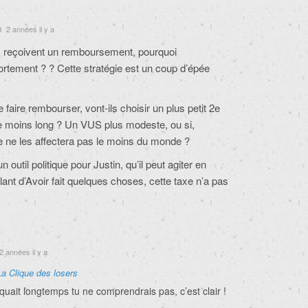
2 années il y a
 reçoivent un remboursement, pourquoi
portement ? ? Cette stratégie est un coup d’épée
 faire rembourser, vont-ils choisir un plus petit 2e
e moins long ? Un VUS plus modeste, ou si,
axe ne les affectera pas le moins du monde ?
n outil politique pour Justin, qu’il peut agiter en
nt d’Avoir fait quelques choses, cette taxe n’a pas
2 années il y a
La Clique des losers
quait longtemps tu ne comprendrais pas, c’est clair !