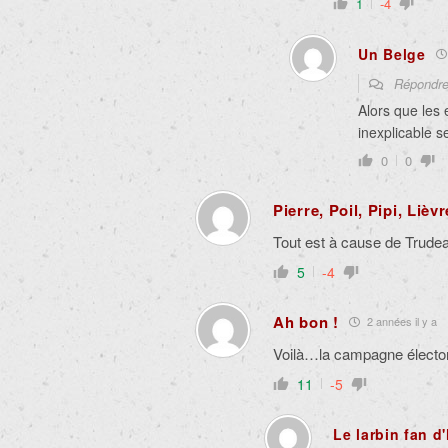
1
-4
Un Belge
Répondr
Alors que les
inexplicable s
0
0
Pierre, Poil, Pipi, Lièvr
Tout est à cause de Trude
5
-4
Ah bon !
2 années il y a
Voilà…la campagne élector
11
-5
Le larbin fan d'