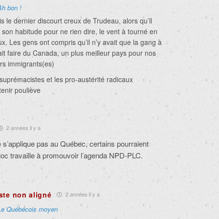
Ah bon !
 le dernier discourt creux de Trudeau, alors qu’il
 son habitude pour ne rien dire, le vent à tourné en
x. Les gens ont compris qu’il n’y avait que la gang à
it faire du Canada, un plus meilleur pays pour nos
urs immigrants(es)
 suprémacistes et les pro-austérité radicaux
enir pouliève
2 années il y a
s’applique pas au Québec, certains pourraient
loc travaille à promouvoir l’agenda NPD-PLC.
ste non aligné
2 années il y a
Le Québécois moyen