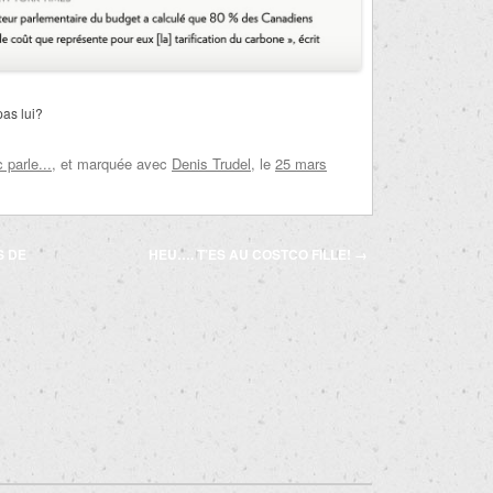
pas lui?
parle...
, et marquée avec
Denis Trudel
, le
25 mars
S DE
HEU…. T’ES AU COSTCO FILLE!
→