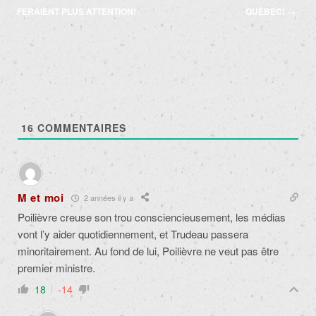
articles
FERAIENT PLUS ATTENTION!
QUÉBEC!
→
16
COMMENTAIRES
M et moi
2 années il y a
Poilièvre creuse son trou consciencieusement, les médias
vont l’y aider quotidiennement, et Trudeau passera
minoritairement. Au fond de lui, Poilièvre ne veut pas être
premier ministre.
18
-14