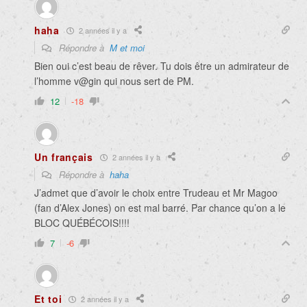
haha
2 années il y a
Répondre à
M et moi
Bien oui c’est beau de rêver. Tu dois être un admirateur de
l’homme v@gin qui nous sert de PM.
12
-18
Un français
2 années il y a
Répondre à
haha
J’admet que d’avoir le choix entre Trudeau et Mr Magoo
(fan d’Alex Jones) on est mal barré. Par chance qu’on a le
BLOC QUÉBÉCOIS!!!!
7
-6
Et toi
2 années il y a