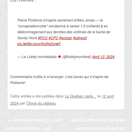
Pierre Poilievre s'inspire carrément d'Alex Jones — le
*conspirationniste* condamné à verser 1,5 milliards $ en
dédommagement aux familles des victimes de la tuerie de
Sandy Hook.
#PCC
#CPC
#polcan
#cdnpoli
pic.twitter.com/Hu9Iy2cnwF
— Le Lobby montréalais
(@lobbymontreal)
April 12, 2024
Commentaire inutile à m’envoyer: c’est Jones qui s’inspire de
Poilievre!
Cette entrée a été publiée dans
Le Québec parle...
le
12 avril
2024
par
Clique du plateau
.
Navigation
←
ON DEVRAIT FAIRE ÇA AVEC
GABRIEL ATTAL VEUT SE FAIRE
des
NOS CHAUFFEURS… ILS
AIMER LORSQU’IL PARLE DU