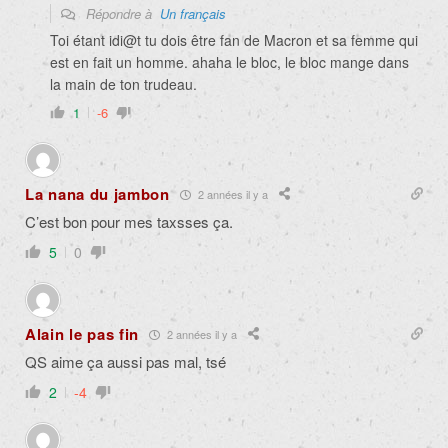
Répondre à
Un français
Toi étant idi@t tu dois être fan de Macron et sa femme qui
est en fait un homme. ahaha le bloc, le bloc mange dans
la main de ton trudeau.
1
-6
La nana du jambon
2 années il y a
C’est bon pour mes taxsses ça.
5
0
Alain le pas fin
2 années il y a
QS aime ça aussi pas mal, tsé
2
-4