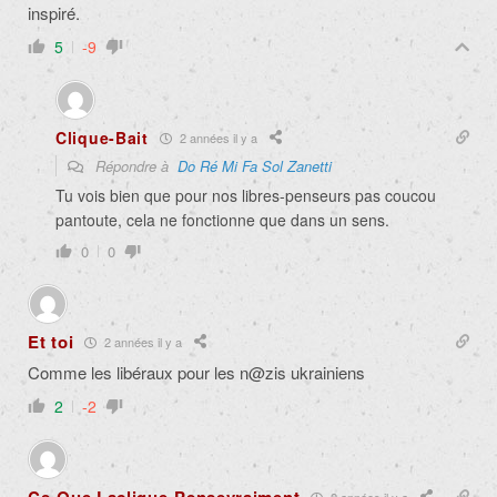
inspiré.
5
-9
Clique-Bait
2 années il y a
Répondre à
Do Ré Mi Fa Sol Zanetti
Tu vois bien que pour nos libres-penseurs pas coucou
pantoute, cela ne fonctionne que dans un sens.
0
0
Et toi
2 années il y a
Comme les libéraux pour les n@zis ukrainiens
2
-2
2 années il y a