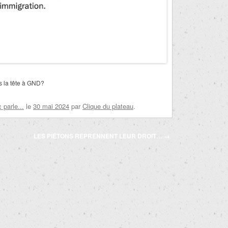
s la tête à GND?
parle...
le
30 mai 2024
par
Clique du plateau
.
LES PIÉTONS REPRENNENT LEUR DROIT…
→