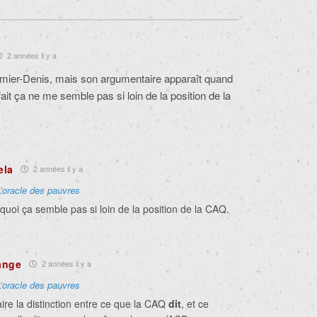
2 années il y a
mier-Denis, mais son argumentaire apparaît quand
it ça ne me semble pas si loin de la position de la
ela
2 années il y a
L’oracle des pauvres
quoi ça semble pas si loin de la position de la CAQ.
ange
2 années il y a
L’oracle des pauvres
aire la distinction entre ce que la CAQ
dit
, et ce