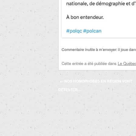
Commentaire inutile à m’envoyer: il joue dan
Cette entrée a été publiée dans
Le Québec 
Navigation
←
NOS HOMOPHOBES EN RÉGION VONT
des
DÉTESTER…
articles