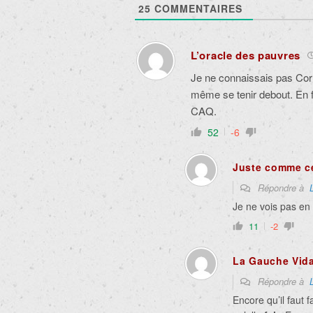
25
COMMENTAIRES
L’oracle des pauvres
Je ne connaissais pas Cor
même se tenir debout. En fa
CAQ.
52
-6
Juste comme c
Répondre à
Je ne vois pas en 
11
-2
La Gauche Vid
Répondre à
Encore qu’il faut f