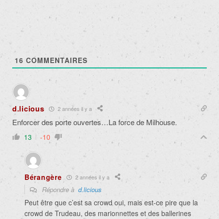
16
COMMENTAIRES
d.licious
2 années il y a
Enforcer des porte ouvertes…La force de Milhouse.
13
-10
Bérangère
2 années il y a
Répondre à
d.licious
Peut être que c’est sa crowd oui, mais est-ce pire que la
crowd de Trudeau, des marionnettes et des ballerines