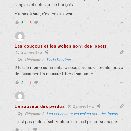
l’anglais et détestent le français.
Y’a pas à sire, c’est beau à voir.
5
-5
Les coucous et les wokes sont des losers
2 années il y a
Répondre à
Rodo Dendron
2 fois le même commentaire sous 2 noms différents, bravo
de t’assumer
Un ministre Libéral bin tanné
2
-1
Le sauveur des perdus
2 années il y a
Répondre à
Les coucous et les wokes sont des losers
C’est pas drôle la schizophrénie à multiple personnages.
0
0