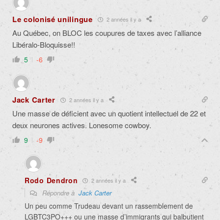
Le colonisé unilingue
2 années il y a
Au Québec, on BLOC les coupures de taxes avec l’alliance
Libéralo-Bloquisse!!
5
-6
Jack Carter
2 années il y a
Une masse de déficient avec un quotient intellectuel de 22 et
deux neurones actives. Lonesome cowboy.
9
-9
Rodo Dendron
2 années il y a
Répondre à
Jack Carter
Un peu comme Trudeau devant un rassemblement de
LGBTC3PO+++ ou une masse d’immigrants qui balbutient