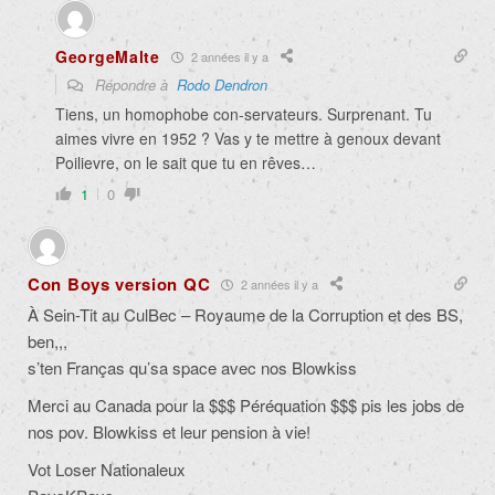
GeorgeMalte
2 années il y a
Répondre à
Rodo Dendron
Tiens, un homophobe con-servateurs. Surprenant. Tu
aimes vivre en 1952 ? Vas y te mettre à genoux devant
Poilievre, on le sait que tu en rêves…
1
0
Con Boys version QC
2 années il y a
À Sein-Tit au CulBec – Royaume de la Corruption et des BS,
ben,,,
s’ten Franças qu’sa space avec nos Blowkiss
Merci au Canada pour la $$$ Péréquation $$$ pis les jobs de
nos pov. Blowkiss et leur pension à vie!
Vot Loser Nationaleux