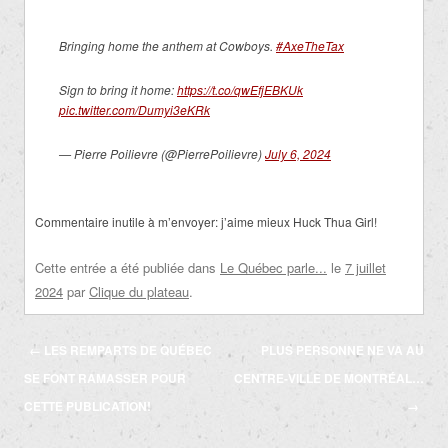
Bringing home the anthem at Cowboys.
#AxeTheTax
Sign to bring it home:
https://t.co/qwEfjEBKUk
pic.twitter.com/Dumyi3eKRk
— Pierre Poilievre (@PierrePoilievre)
July 6, 2024
Commentaire inutile à m’envoyer: j’aime mieux Huck Thua Girl!
Cette entrée a été publiée dans
Le Québec parle...
le
7 juillet
2024
par
Clique du plateau
.
Navigation
←
LES REMPARTS DE QUÉBEC
PLUS PERSONNE NE VA AU
des
SE FONT RAMASSER POUR
CENTRE-VILLE DE MONTRÉAL…
articles
CETTE PUBLICATION!
→