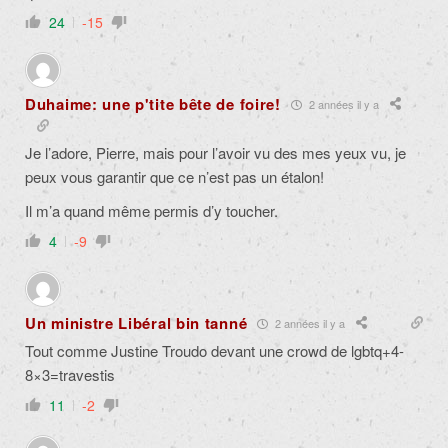
24
-15
Duhaime: une p'tite bête de foire!
2 années il y a
Je l’adore, Pierre, mais pour l’avoir vu des mes yeux vu, je
peux vous garantir que ce n’est pas un étalon!
Il m’a quand même permis d’y toucher.
4
-9
Un ministre Libéral bin tanné
2 années il y a
Tout comme Justine Troudo devant une crowd de lgbtq+4-
8×3=travestis
11
-2