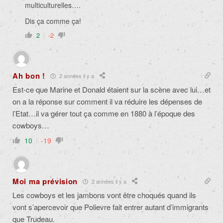
multiculturelles….
Dis ça comme ça!
2
-2
Ah bon !
2 années il y a
Est-ce que Marine et Donald étaient sur la scène avec lui…et
on a la réponse sur comment il va réduire les dépenses de
l’Etat…il va gérer tout ça comme en 1880 à l’époque des
cowboys…
10
-19
Moi ma prévision
2 années il y a
Les cowboys et les jambons vont être choqués quand ils
vont s’apercevoir que Polievre fait entrer autant d’immigrants
que Trudeau.