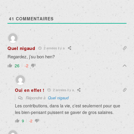
41
COMMENTAIRES
Quel nigaud
2 années il y a
Regardez, j’su bon hen?
26
-2
Oui en effet !
2 années il y a
Répondre à
Quel nigaud
Les contributions, dans la vie, c’est seulement pour que
les bien-pensant puissent se gaver de gros salaires.
9
-2