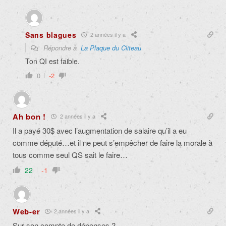
Sans blagues
2 années il y a
Répondre à
La Plaque du Cliteau
Ton QI est faible.
0
-2
Ah bon !
2 années il y a
Il a payé 30$ avec l’augmentation de salaire qu’il a eu
comme député…et il ne peut s’empêcher de faire la morale à
tous comme seul QS sait le faire…
22
-1
Web-er
2 années il y a
Sur son compte de dépenses ?