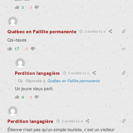
3
-1
Québec en Faillite permanente
2 années il y a
Qs=taxes
17
-1
Perdition langagière
2 années il y a
Répondre à
Québec en Faillite permanente
Un jeune vieux parti.
9
-1
Perdition langagière
2 années il y a
Étienne n’est pas qu’un simple touriste, c’est un visiteur