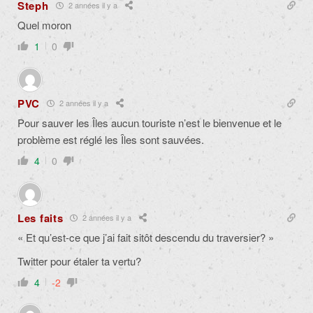
Steph
2 années il y a
Quel moron
1
0
PVC
2 années il y a
Pour sauver les Îles aucun touriste n’est le bienvenue et le
problème est réglé les Îles sont sauvées.
4
0
Les faits
2 années il y a
« Et qu’est-ce que j’ai fait sitôt descendu du traversier? »
Twitter pour étaler ta vertu?
4
-2