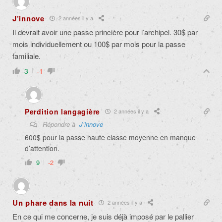
J’innove
2 années il y a
Il devrait avoir une passe princière pour l’archipel. 30$ par
mois individuellement ou 100$ par mois pour la passe
familiale.
3
-1
Perdition langagière
2 années il y a
Répondre à
J’innove
600$ pour la passe haute classe moyenne en manque
d’attention.
9
-2
Un phare dans la nuit
2 années il y a
En ce qui me concerne, je suis déjà imposé par le pallier