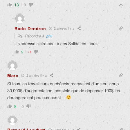
13
0
Rodo Dendron
2 années il y a
Répondre à
phil
Il s’adresse clairement à des Solidaires mous!
2
-1
Marc
2 années il y a
Si tous les travailleurs québécois recevaient d’un seul coup
30 000$ d’augmentation, possible que de dépenser 100$ les
dérangeraient peu eux aussi….
8
0
Bernard Lesvkhtt
2 années il y a