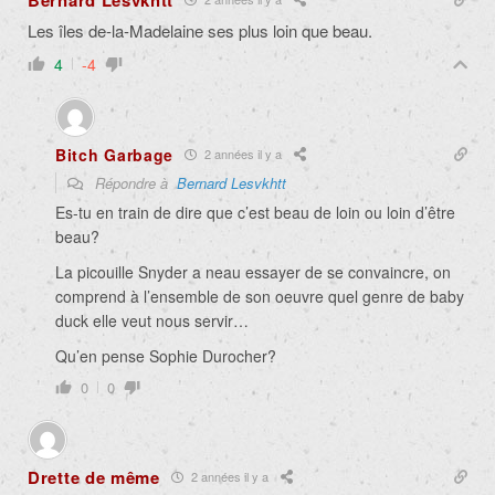
Les îles de-la-Madelaine ses plus loin que beau.
4
-4
Bitch Garbage
2 années il y a
Répondre à
Bernard Lesvkhtt
Es-tu en train de dire que c’est beau de loin ou loin d’être
beau?
La picouille Snyder a neau essayer de se convaincre, on
comprend à l’ensemble de son oeuvre quel genre de baby
duck elle veut nous servir…
Qu’en pense Sophie Durocher?
0
0
Drette de même
2 années il y a