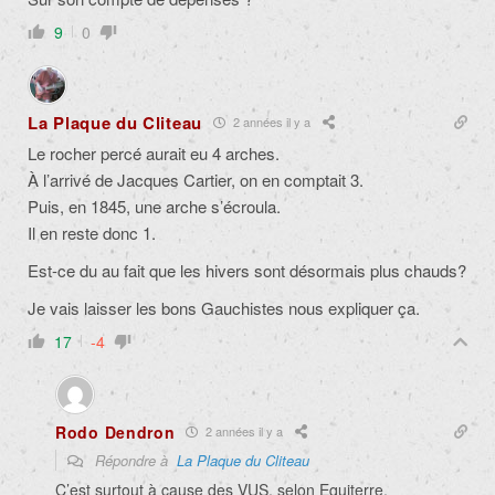
9
0
La Plaque du Cliteau
2 années il y a
Le rocher percé aurait eu 4 arches.
À l’arrivé de Jacques Cartier, on en comptait 3.
Puis, en 1845, une arche s’écroula.
Il en reste donc 1.
Est-ce du au fait que les hivers sont désormais plus chauds?
Je vais laisser les bons Gauchistes nous expliquer ça.
17
-4
Rodo Dendron
2 années il y a
Répondre à
La Plaque du Cliteau
C’est surtout à cause des VUS, selon Equiterre.