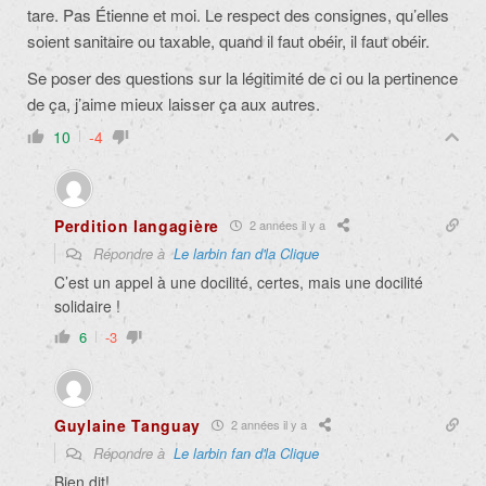
tare. Pas Étienne et moi. Le respect des consignes, qu’elles
soient sanitaire ou taxable, quand il faut obéir, il faut obéir.
Se poser des questions sur la légitimité de ci ou la pertinence
de ça, j’aime mieux laisser ça aux autres.
10
-4
Perdition langagière
2 années il y a
Répondre à
Le larbin fan d'la Clique
C’est un appel à une docilité, certes, mais une docilité
solidaire !
6
-3
Guylaine Tanguay
2 années il y a
Répondre à
Le larbin fan d'la Clique
Bien dit!