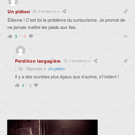
Un piéton
2 années il y a
Étienne ! C’est toi le problème du surtourisme. Je promet de
ne jamais mettre les pieds aux Iles.
3
-1
Perdition langagière
2 années il y a
Répondre à
Un piéton
Il y a des touristes plus égaux que d’autres, s’t’ivident !
3
0