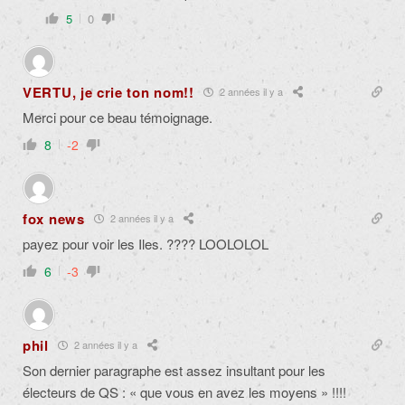
5
0
VERTU, je crie ton nom!!
2 années il y a
Merci pour ce beau témoignage.
8
-2
fox news
2 années il y a
payez pour voir les Iles. ???? LOOLOLOL
6
-3
phil
2 années il y a
Son dernier paragraphe est assez insultant pour les
électeurs de QS : « que vous en avez les moyens » !!!!