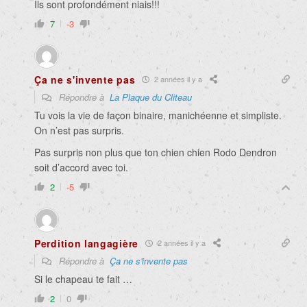
Ils sont profondément niais!!!
7
-3
Ça ne s'invente pas
2 années il y a
Répondre à
La Plaque du Cliteau
Tu vois la vie de façon binaire, manichéenne et simpliste.
On n’est pas surpris.
Pas surpris non plus que ton chien chien Rodo Dendron
soit d’accord avec toi.
2
-5
Perdition langagière
2 années il y a
Répondre à
Ça ne s'invente pas
Si le chapeau te fait …
2
0