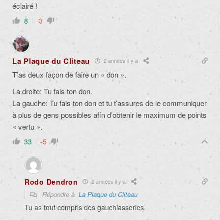
éclairé !
8
-3
La Plaque du Cliteau
2 années il y a
T’as deux façon de faire un « don ».
La droite: Tu fais ton don.
La gauche: Tu fais ton don et tu t’assures de le communiquer
à plus de gens possibles afin d’obtenir le maximum de points
« vertu ».
33
-5
Rodo Dendron
2 années il y a
Répondre à
La Plaque du Cliteau
Tu as tout compris des gauchiasseries.