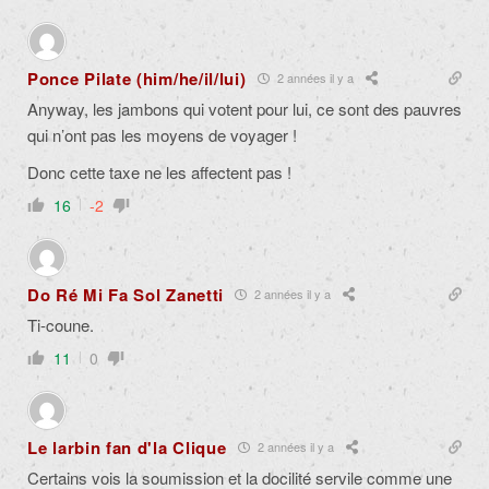
Ponce Pilate (him/he/il/lui)
2 années il y a
Anyway, les jambons qui votent pour lui, ce sont des pauvres
qui n’ont pas les moyens de voyager !
Donc cette taxe ne les affectent pas !
16
-2
Do Ré Mi Fa Sol Zanetti
2 années il y a
Ti-coune.
11
0
Le larbin fan d'la Clique
2 années il y a
Certains vois la soumission et la docilité servile comme une