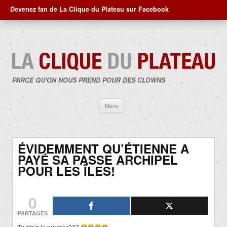
Devenez fan de La Clique du Plateau sur Facebook
PARCE QU'ON NOUS PREND POUR DES CLOWNS
Aller
Menu
au
contenu
ÉVIDEMMENT QU’ÉTIENNE A
PAYÉ SA PASSE ARCHIPEL
POUR LES ÎLES!
0
PARTAGES
Tu étais le premier???