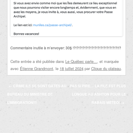
Commentaire inutile à m’envoyer: 30$ !?!?!?!?!?!?!?!?!?!?!?!?!?!?!?!!?
Cette entrée a été publiée dans
Le Québec parle...
, et marquée
avec
Étienne Grandmont
, le
18 juillet 2024
par
Clique du plateau
.
Navigation
←
CRIME ILS SE SONT GÂTÉS AU
PAS SI PIRE… LA FILE EST PLUS
des
BUREAU DU MINISTRE DE
LONGUE AU ASHTON POUR LE
articles
L’IMMIGRATION!!!
RABAIS MÉTÉO!
→