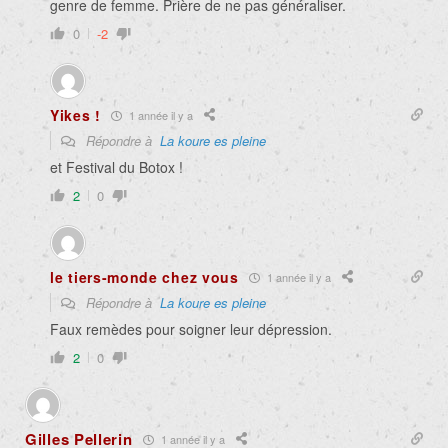
genre de femme. Prière de ne pas généraliser.
0
-2
Yikes !
1 année il y a
Répondre à
La koure es pleine
et Festival du Botox !
2
0
le tiers-monde chez vous
1 année il y a
Répondre à
La koure es pleine
Faux remèdes pour soigner leur dépression.
2
0
Gilles Pellerin
1 année il y a