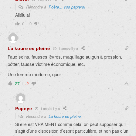
Répondre à
Poète... vos papiers!
Alléluia!
0
0
La koure es pleine
1 année il y a
Faux seins, fausses lèvres, maquillage au gun à pression,
pôtter, fausse victime économique, etc.
Une femme moderne, quoi.
27
-2
Popeye
1 année il y a
Répondre à
La koure es pleine
Si elle est VRAIMENT comme cela, on peut supposer qu’il
s’agit d’une disposition d’esprit particulière, et non pas d’un