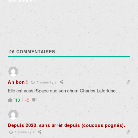
articles
DU PLATEAU!!!
26
COMMENTAIRES
Ah bon !
1 année il y a
Elle est aussi Space que son chum Charles Lafortune…
13
-5
Depuis 2020, sans arrêt depuis (coucous pognés).
1 année il y a