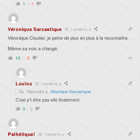
1
-1
Véronique Sarcastique
1 année il y a
Véronique Cloutier, je peine de plus en plus à la reconnaître.
Même sa voix a changé.
13
-3
Loulou
1 année il y a
Répondre à
Véronique Sarcastique
C’est p’t-être pas elle finalement.
3
0
Pathétique!
1 année il y a