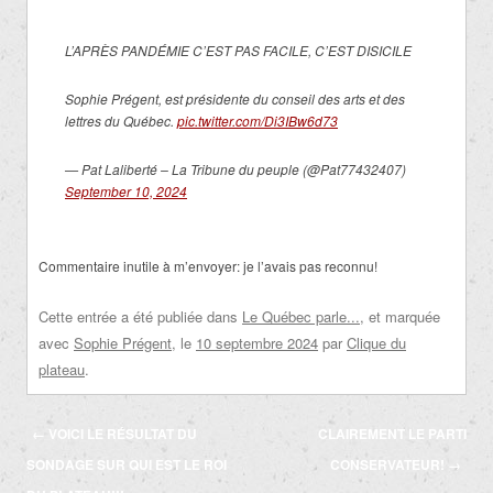
L’APRÈS PANDÉMIE C’EST PAS FACILE, C’EST DISICILE
Sophie Prégent, est présidente du conseil des arts et des
lettres du Québec.
pic.twitter.com/Di3IBw6d73
— Pat Laliberté – La Tribune du peuple (@Pat77432407)
September 10, 2024
Commentaire inutile à m’envoyer: je l’avais pas reconnu!
Cette entrée a été publiée dans
Le Québec parle...
, et marquée
avec
Sophie Prégent
, le
10 septembre 2024
par
Clique du
plateau
.
Navigation
←
VOICI LE RÉSULTAT DU
CLAIREMENT LE PARTI
des
SONDAGE SUR QUI EST LE ROI
CONSERVATEUR!
→