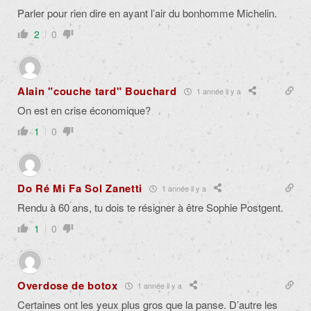
Parler pour rien dire en ayant l’air du bonhomme Michelin.
2
0
Alain "couche tard" Bouchard
1 année il y a
On est en crise économique?
1
0
Do Ré Mi Fa Sol Zanetti
1 année il y a
Rendu à 60 ans, tu dois te résigner à être Sophie Postgent.
1
0
Overdose de botox
1 année il y a
Certaines ont les yeux plus gros que la panse. D’autre les