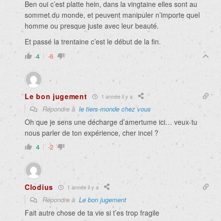
Ben oui c’est platte hein, dans la vingtaine elles sont au
sommet du monde, et peuvent manipuler n’importe quel
homme ou presque juste avec leur beauté.
Et passé la trentaine c’est le début de la fin.
4
-6
Le bon jugement
1 année il y a
Répondre à
le tiers-monde chez vous
Oh que je sens une décharge d’amertume ici… veux-tu
nous parler de ton expérience, cher incel ?
4
-2
Clodius
1 année il y a
Répondre à
Le bon jugement
Fait autre chose de ta vie si t’es trop fragile