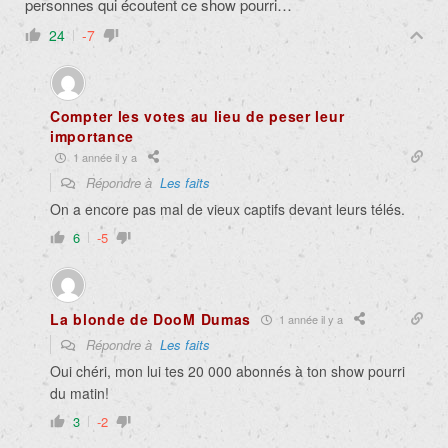
personnes qui écoutent ce show pourri…
24
-7
Compter les votes au lieu de peser leur
importance
1 année il y a
Répondre à
Les faits
On a encore pas mal de vieux captifs devant leurs télés.
6
-5
La blonde de DooM Dumas
1 année il y a
Répondre à
Les faits
Oui chéri, mon lui tes 20 000 abonnés à ton show pourri
du matin!
3
-2