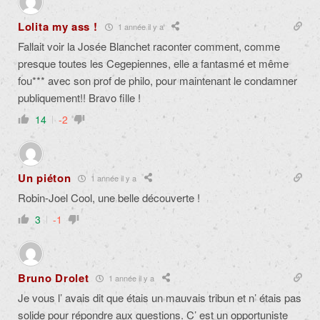
Lolita my ass !
1 année il y a
Fallait voir la Josée Blanchet raconter comment, comme
presque toutes les Cegepiennes, elle a fantasmé et même
fou*** avec son prof de philo, pour maintenant le condamner
publiquement!! Bravo fille !
14
-2
Un piéton
1 année il y a
Robin-Joel Cool, une belle découverte !
3
-1
Bruno Drolet
1 année il y a
Je vous l’ avais dit que étais un mauvais tribun et n’ étais pas
solide pour répondre aux questions. C’ est un opportuniste