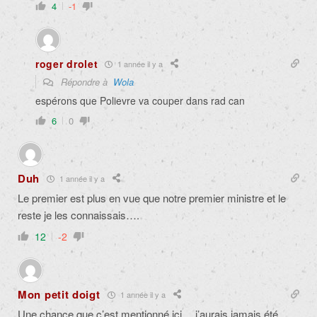
4
-1
roger drolet
1 année il y a
Répondre à
Wola
espérons que Polievre va couper dans rad can
6
0
Duh
1 année il y a
Le premier est plus en vue que notre premier ministre et le
reste je les connaissais….
12
-2
Mon petit doigt
1 année il y a
Une chance que c’est mentionné ici… j’aurais jamais été