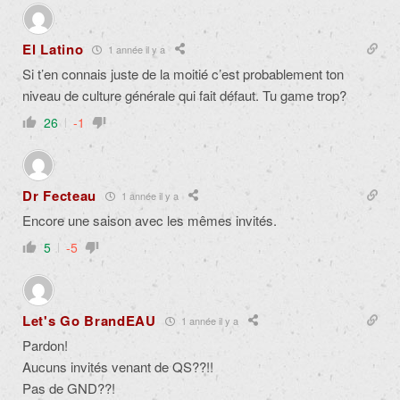
El Latino
1 année il y a
Si t’en connais juste de la moitié c’est probablement ton
niveau de culture générale qui fait défaut. Tu game trop?
26
-1
Dr Fecteau
1 année il y a
Encore une saison avec les mêmes invités.
5
-5
Let's Go BrandEAU
1 année il y a
Pardon!
Aucuns invités venant de QS??!!
Pas de GND??!