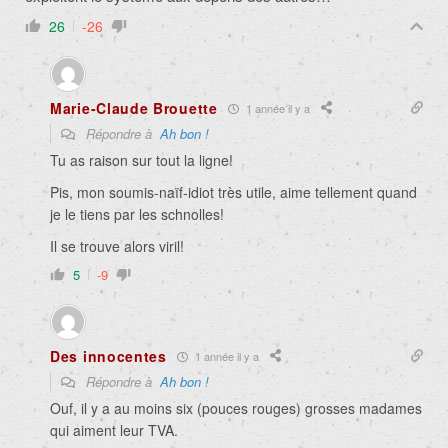
26
-26
Marie-Claude Brouette
1 année il y a
Répondre à
Ah bon !
Tu as raison sur tout la ligne!
Pis, mon soumis-naïf-idiot très utile, aime tellement quand
je le tiens par les schnolles!
Il se trouve alors viril!
5
-9
Des innocentes
1 année il y a
Répondre à
Ah bon !
Ouf, il y a au moins six (pouces rouges) grosses madames
qui aiment leur TVA.