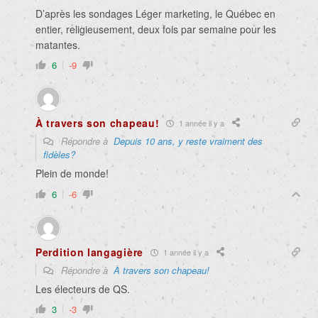
D’après les sondages Léger marketing, le Québec en
entier, religieusement, deux fois par semaine pour les
matantes.
6
-9
À travers son chapeau!
1 année il y a
Répondre à
Depuis 10 ans, y reste vraiment des
fidèles?
Plein de monde!
6
-6
Perdition langagière
1 année il y a
Répondre à
À travers son chapeau!
Les électeurs de QS.
3
-3