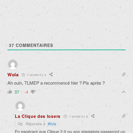
37
COMMENTAIRES
Wola
1 année il y a
Ah ouin, TLMEP a recommenc
é hier ? Pis après ?
37
-4
La Clique des losers
1 année il y a
Répondre à
Wola
En espérant que Clique 2.0 ou son stagiaires passeront un