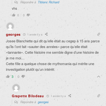
Répondre à
Tiblanc Richard
vhs
0
0
georges
1 année il y a
Josee Blanchette qui dit qu’elle était au cegep à 15 ans parce
qu’ils l’ont fait «sauter des années» parce qu’elle était
«tannante». Cette histoire me semble digne d’une histoire de
je me moi…
Cette fille a quelque chose de mythomania qui mérite une
investigation plutôt qu’un intérêt.
3
0
Grapette Bilodeau
1 année il y a
Répondre à
georges