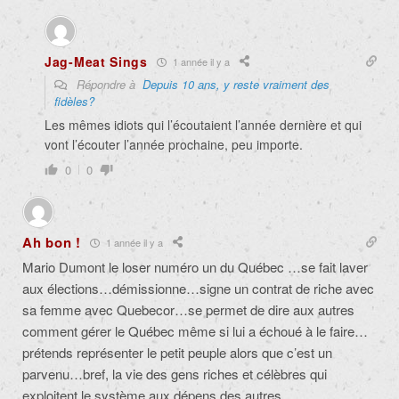
Jag-Meat Sings
1 année il y a
Répondre à
Depuis 10 ans, y reste vraiment des
fidèles?
Les mêmes idiots qui l’écoutaient l’année dernière et qui
vont l’écouter l’année prochaine, peu importe.
0
0
Ah bon !
1 année il y a
Mario Dumont le loser numéro un du Québec …se fait laver
aux élections…démissionne…signe un contrat de riche avec
sa femme avec Quebecor…se permet de dire aux autres
comment gérer le Québec même si lui a échoué à le faire…
prétends représenter le petit peuple alors que c’est un
parvenu…bref, la vie des gens riches et célèbres qui
exploitent le système aux dépens des autres…