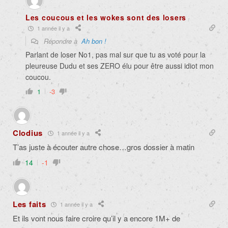
Les coucous et les wokes sont des losers
1 année il y a
Répondre à
Ah bon !
Parlant de loser No1, pas mal sur que tu as voté pour la
pleureuse Dudu et ses ZERO élu pour être aussi idiot mon
coucou.
1
-3
Clodius
1 année il y a
T’as juste à écouter autre chose…gros dossier à matin
14
-1
Les faits
1 année il y a
Et ils vont nous faire croire qu’il y a encore 1M+ de