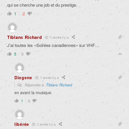
qui se cherche une job et du prestige.
1
-2
Tiblanc Richard
1 année il y a
J’ai toutes les «Soirées canadiennes» sur VHF…
5
0
Diogene
1 année il y a
Répondre à
Tiblanc Richard
en avant la musique.
1
0
libérée
1 année il y a