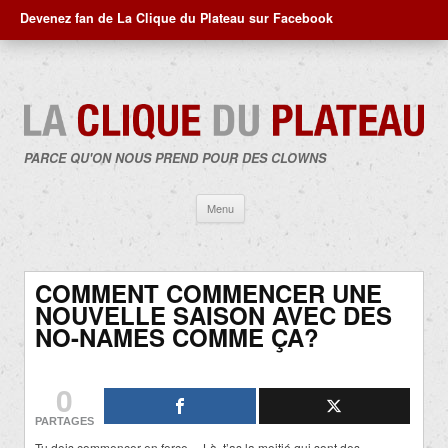
Devenez fan de La Clique du Plateau sur Facebook
PARCE QU'ON NOUS PREND POUR DES CLOWNS
Aller
Menu
au
contenu
COMMENT COMMENCER UNE
NOUVELLE SAISON AVEC DES
NO-NAMES COMME ÇA?
0
PARTAGES
Tu dois commencer en force… Là, t’as la moitié qui sont des