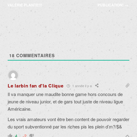
articles
VALÉRIE PLANTE!!!
PUBLICATION!
→
18
COMMENTAIRES
Le larbin fan d'la Clique
1 année il y a
Il va manquer une maudite bonne game hors concours de
jeune de niveau junior, et de gars tout juste de niveau ligue
Américaine.
Les vrais amateurs vont être ben content de pouvoir regarder
du sport subventionné par les riches pis les plein d’m?/$&
4
-2