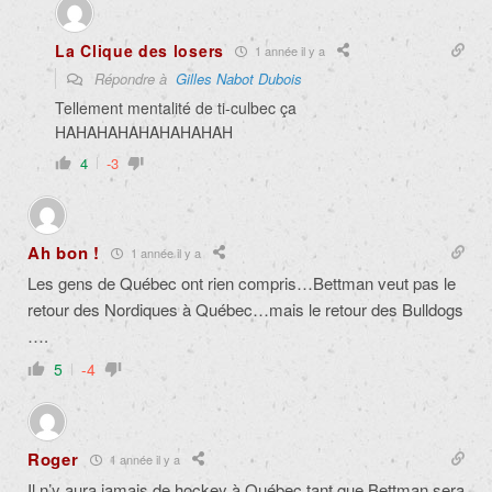
La Clique des losers
1 année il y a
Répondre à
Gilles Nabot Dubois
Tellement mentalité de ti-culbec ça
HAHAHAHAHAHAHAHAH
4
-3
Ah bon !
1 année il y a
Les gens de Québec ont rien compris…Bettman veut pas le
retour des Nordiques à Québec…mais le retour des Bulldogs
….
5
-4
Roger
1 année il y a
Il n’y aura jamais de hockey à Québec tant que Bettman sera