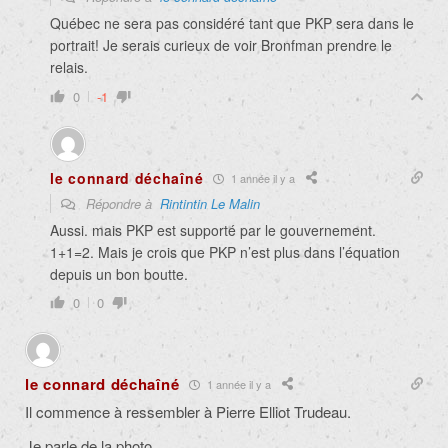
Québec ne sera pas considéré tant que PKP sera dans le
portrait! Je serais curieux de voir Bronfman prendre le
relais.
0
-1
le connard déchaîné
1 année il y a
Répondre à
Rintintin Le Malin
Aussi. mais PKP est supporté par le gouvernement.
1+1=2. Mais je crois que PKP n’est plus dans l’équation
depuis un bon boutte.
0
0
le connard déchaîné
1 année il y a
Il commence à ressembler à Pierre Elliot Trudeau.
Je parle de la photo.