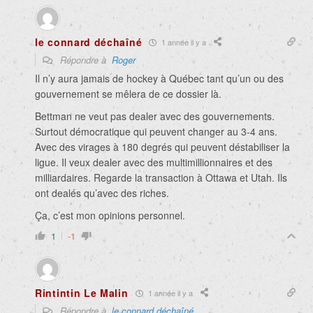
le connard déchaîné
1 année il y a
Répondre à
Roger
Il n’y aura jamais de hockey à Québec tant qu’un ou des
gouvernement se mêlera de ce dossier là.
Bettman ne veut pas dealer avec des gouvernements.
Surtout démocratique qui peuvent changer au 3-4 ans.
Avec des virages à 180 degrés qui peuvent déstabiliser la
ligue. Il veux dealer avec des multimillionnaires et des
milliardaires. Regarde la transaction à Ottawa et Utah. Ils
ont dealés qu’avec des riches.
Ça, c’est mon opinions personnel.
1
-1
Rintintin Le Malin
1 année il y a
Répondre à
le connard déchaîné