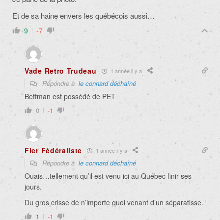
Et de sa haine envers les québécois aussi…
9
-7
Vade Retro Trudeau
1 année il y a
Répondre à
le connard déchaîné
Bettman est possédé de PET
0
-1
Fier Fédéraliste
1 année il y a
Répondre à
le connard déchaîné
Ouais…tellement qu’il est venu ici au Québec finir ses
jours.
Du gros crisse de n’importe quoi venant d’un séparatisse.
1
-1