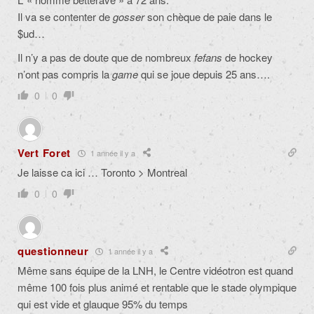
Il va se contenter de
gosser
son chèque de paie dans le
$ud…
Il n’y a pas de doute que de nombreux
fefans
de hockey
n’ont pas compris la
game
qui se joue depuis 25 ans….
0
0
Vert Foret
1 année il y a
Je laisse ca ici … Toronto > Montreal
0
0
questionneur
1 année il y a
Même sans équipe de la LNH, le Centre vidéotron est quand
même 100 fois plus animé et rentable que le stade olympique
qui est vide et glauque 95% du temps