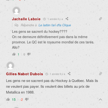
Jachalle Laboie
1 année il y a
Répondre à
Le larbin fan d'la Clique
Les gens se sacrent du hockey????
On ne demeure définitivement pas dans la même
province. Le QC est le royaume mondial de ces tarés.
Allo?
1
0
Gilles Nabot Dubois
1 année il y a
Les gens ne se sacrent pas du Hockey à Québec. Mais ils
ne veulent pas payer. Ils veulent des billets au prix de
Metallica en 1988.
15
-2