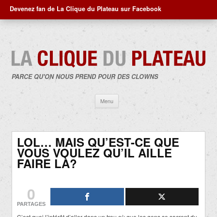
Devenez fan de La Clique du Plateau sur Facebook
PARCE QU'ON NOUS PREND POUR DES CLOWNS
Aller
Menu
au
contenu
LOL… MAIS QU’EST-CE QUE
VOUS VOULEZ QU’IL AILLE
FAIRE LÀ?
0
PARTAGES
C’est quoi l’intérêt d’aller dans un trou où que les gens se sacrent du