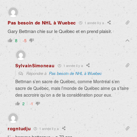
Pas besoin de NHL à Wuebec
1 année il y a
Gary Bettman chie sur le Québec et en prend plaisir.
8
-5
SylvainSimoneau
1 année il y a
Répondre à
Pas besoin de NHL à Wuebec
Bettman s’en sacre de Québec, comme Montréal s’en
sacre de Québec, mais l’monde de Québec aime ça s’faire
des accroire qu’on a de la considération pour eux.
2
-1
rogntudju
1 année il y a
L’ « homme betterave » a 72 ans.