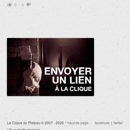
0
0
La Clique du Plateau © 2007 - 2026
^ haut de page
facebook
|
twitter
| Tous droits réservés.