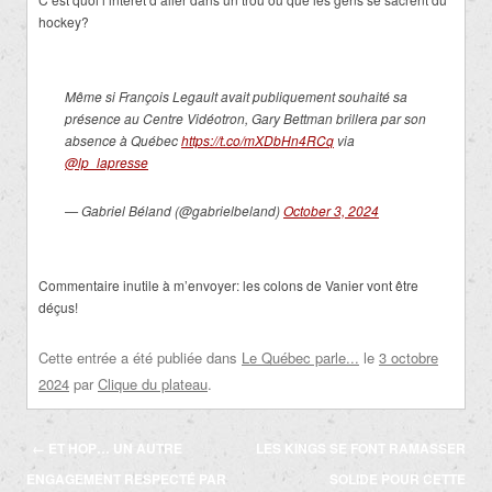
hockey?
Même si François Legault avait publiquement souhaité sa
présence au Centre Vidéotron, Gary Bettman brillera par son
absence à Québec
https://t.co/mXDbHn4RCq
via
@lp_lapresse
— Gabriel Béland (@gabrielbeland)
October 3, 2024
Commentaire inutile à m’envoyer: les colons de Vanier vont être
déçus!
Cette entrée a été publiée dans
Le Québec parle...
le
3 octobre
2024
par
Clique du plateau
.
Navigation
←
ET HOP… UN AUTRE
LES KINGS SE FONT RAMASSER
des
ENGAGEMENT RESPECTÉ PAR
SOLIDE POUR CETTE