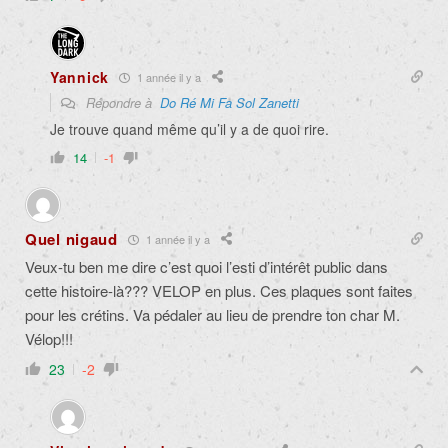
Yannick
1 année il y a
Répondre à
Do Ré Mi Fa Sol Zanetti
Je trouve quand même qu’il y a de quoi rire.
14
-1
Quel nigaud
1 année il y a
Veux-tu ben me dire c’est quoi l’esti d’intérêt public dans
cette histoire-là??? VELOP en plus. Ces plaques sont faites
pour les crétins. Va pédaler au lieu de prendre ton char M.
Vélop!!!
23
-2