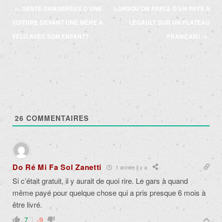
Navigation
←
GESTE DANGEREUX D’UNE
LORSQU’ON PARLE D’UN PAYS À
des
VOITURE DEVANT UNE MÈRE À
LEGAULT SUR UN PLATEAU
articles
VÉLO AVEC SON ENFANT?
FRANÇAIS!
→
26
COMMENTAIRES
Do Ré Mi Fa Sol Zanetti
1 année il y a
Si c’était gratuit, il y aurait de quoi rire. Le gars à quand
même payé pour quelque chose qui a pris presque 6 mois à
être livré.
7
-9