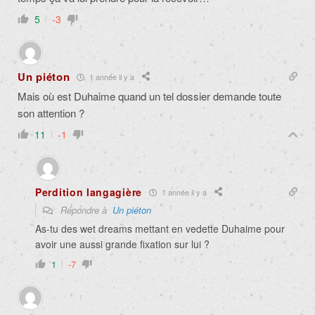
5
-3
Un piéton
1 année il y a
Mais où est Duhaime quand un tel dossier demande toute
son attention ?
11
-1
Perdition langagière
1 année il y a
Répondre à
Un piéton
As-tu des wet dreams mettant en vedette Duhaime pour
avoir une aussi grande fixation sur lui ?
1
-7