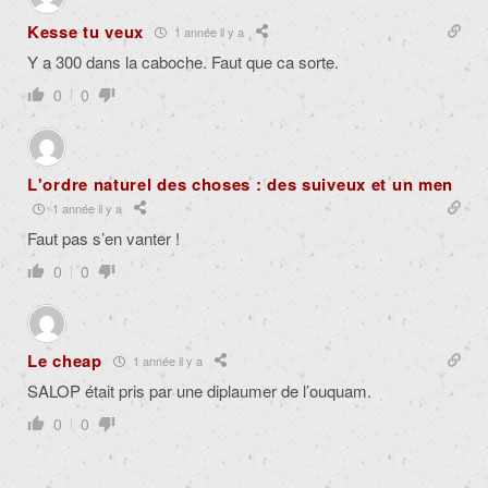
Kesse tu veux
1 année il y a
Y a 300 dans la caboche. Faut que ca sorte.
0
0
L'ordre naturel des choses : des suiveux et un men
1 année il y a
Faut pas s’en vanter !
0
0
Le cheap
1 année il y a
SALOP était pris par une diplaumer de l’ouquam.
0
0