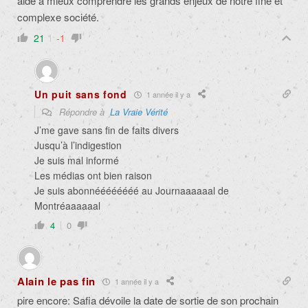
aide à mieux comprendre les grands enjeux de notre fine et
complexe société.
21
-1
Un puit sans fond
1 année il y a
Répondre à
La Vraie Vérité
J’me gave sans fin de faits divers
Jusqu’à l’indigestion
Je suis mal informé
Les médias ont bien raison
Je suis abonnéééééééé au Journaaaaaal de
Montréaaaaaal
4
0
Alain le pas fin
1 année il y a
pire encore: Safia dévoile la date de sortie de son prochain