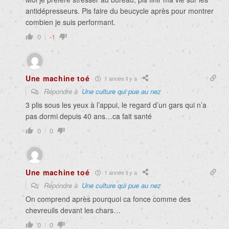
antidépresseurs. Pis faire du beucycle après pour montrer
combien je suis performant.
0
-1
Une machine toé
1 année il y a
Répondre à
Une culture qui pue au nez
3 plis sous les yeux à l’appui, le regard d’un gars qui n’a
pas dormi depuis 40 ans…ca fait santé
0
0
Une machine toé
1 année il y a
Répondre à
Une culture qui pue au nez
On comprend après pourquoi ca fonce comme des
chevreuils devant les chars…
0
0