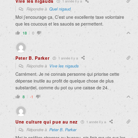
Vive les nigauds
1 année il y a
Répondre à
Quel nigaud
Moi j’encourage ça. C’est une excellente taxe volontaire
que les coucous et les saucés se permettent.
18
0
Peter B. Parker
1 année il y a
Répondre à
Vive les nigauds
Carrément. Je ne connais personne qui priorise cette
dépense inutile au profit de quelque chose de plus
substantiel, comme du pot ou une caisse de 24.
8
-1
Une culture qui pue au nez
1 année il y a
Répondre à
Peter B. Parker
Moi je préfère stresser au bureau, pis finir ma vie sur les