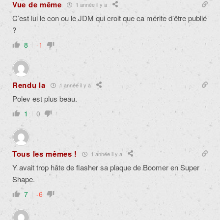
Vue de même
1 année il y a
C’est lui le con ou le JDM qui croit que ca mérite d’être publié
?
8
-1
Rendu la
1 année il y a
Polev est plus beau.
1
0
Tous les mêmes !
1 année il y a
Y avait trop hâte de flasher sa plaque de Boomer en Super
Shape.
7
-6