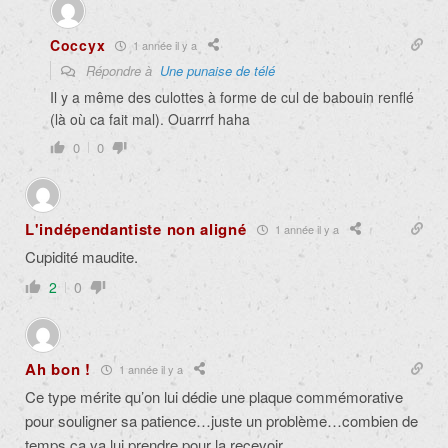
Coccyx
1 année il y a
Répondre à
Une punaise de télé
Il y a même des culottes à forme de cul de babouin renflé
(là où ca fait mal). Ouarrrf haha
0
0
L'indépendantiste non aligné
1 année il y a
Cupidité maudite.
2
0
Ah bon !
1 année il y a
Ce type mérite qu’on lui dédie une plaque commémorative
pour souligner sa patience…juste un problème…combien de
temps ça va lui prendre pour la recevoir…