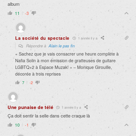
album
11
-3
La société du spectacle
1 année il y a
Répondre à
Alain le pas fin
« Sachez que je vais consacrer une heure complète à
Nafia Solin à mon émission de gratteuses de guitare
LGBTQ+2 à Espace Muzak! » – Monique Girouille,
décorée à trois reprises
7
-2
Une punaise de télé
1 année il y a
Ça doit sentir la selle dans cette craque là
10
-1