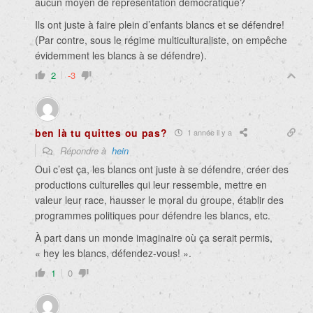
aucun moyen de représentation démocratique?
Ils ont juste à faire plein d’enfants blancs et se défendre!
(Par contre, sous le régime multiculturaliste, on empêche
évidemment les blancs à se défendre).
2
-3
ben là tu quittes ou pas?
1 année il y a
Répondre à
hein
Oui c’est ça, les blancs ont juste à se défendre, créer des
productions culturelles qui leur ressemble, mettre en
valeur leur race, hausser le moral du groupe, établir des
programmes politiques pour défendre les blancs, etc.
À part dans un monde imaginaire où ça serait permis,
« hey les blancs, défendez-vous! ».
1
0