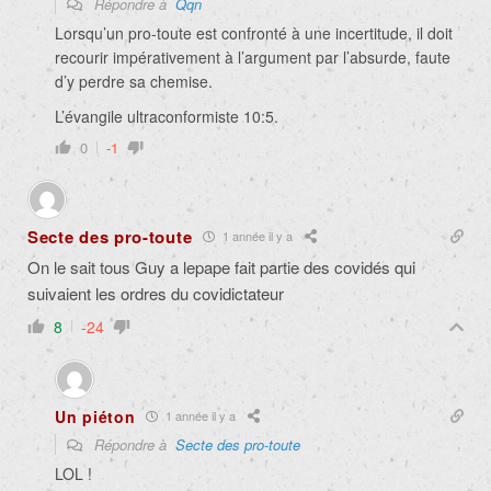
Répondre à
Qqn
Lorsqu’un pro-toute est confronté à une incertitude, il doit
recourir impérativement à l’argument par l’absurde, faute
d’y perdre sa chemise.
L’évangile ultraconformiste 10:5.
0
-1
Secte des pro-toute
1 année il y a
On le sait tous Guy a lepape fait partie des covidés qui
suivaient les ordres du covidictateur
8
-24
Un piéton
1 année il y a
Répondre à
Secte des pro-toute
LOL !