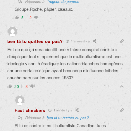
Répondre à
Trognon de pomme
Groupe Roche, papier, ciseaux.
5
-2
ben là tu quittes ou pas?
1 année il y a
Est-ce que ça sera bientôt une « thèse conspirationniste »
d’expliquer tout simplement que le multiculturalisme est une
idéologie visant à éradiquer les nations blanches homogènes
car une certaine clique ayant beaucoup d’influence fait des
cauchemars sur les années 1930?
20
-8
Fact checkers
1 année il y a
Répondre à
ben là tu quittes ou pas?
Si tu es contre le multiculturaliste Canadian, tu es