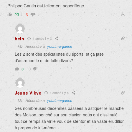
Philippe Cantin est tellement soporifique.
23
-6
hein
1 année il y a
Répondre à
yourimargarine
Les 2 sont des spécialistes du sports, et ça jase
d’astronomie et de faits divers?
8
0
Jeune Viève
1 année il y a
Répondre à
yourimargarine
Ses nombreuses décennies passées à astiquer le manche
des Molson, penché sur son clavier, nous ont dissimulé
tout ce remps sa virile voux de stentor et sa vaste érudition
à propos de lui-même.