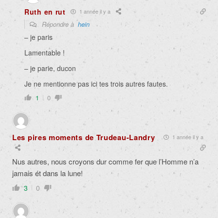
Ruth en rut
1 année il y a
Répondre à
hein
– je paris
Lamentable !
– je parie, ducon
Je ne mentionne pas ici tes trois autres fautes.
1
0
Les pires moments de Trudeau-Landry
1 année il y a
Nus autres, nous croyons dur comme fer que l’Homme n’a
jamais ét dans la lune!
3
0