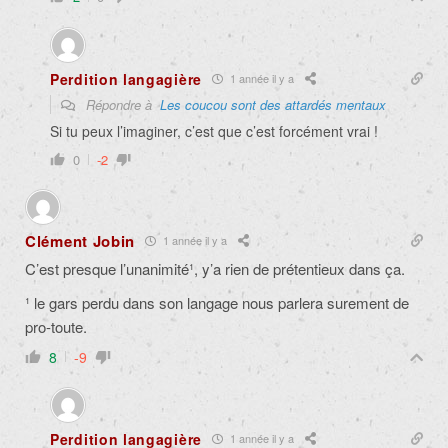
Perdition langagière
1 année il y a
Répondre à
Les coucou sont des attardés mentaux
Si tu peux l’imaginer, c’est que c’est forcément vrai !
0
-2
Clément Jobin
1 année il y a
C’est presque l’unanimité¹, y’a rien de prétentieux dans ça.
¹ le gars perdu dans son langage nous parlera surement de
pro-toute.
8
-9
Perdition langagière
1 année il y a