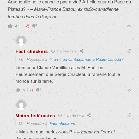
Arsenouille ne le cancelle pas à vie? A-t-elle peur du Pape du
Plateau? » –
Marie-France Bazou, ex radio-canadienne
tombée dans la disgrâce
41
-5
Fact checkers
1 année il y a
Répondre à
Y a-t-il un Ombudsman à Radio-Canada?
Idem pour Claude Vorhillion alias M. Raëllien..
Heureusement que Serge Chapleau a ramené tout le
monde sur la terre.
4
-1
Mains fédérastes
1 année il y a
Répondre à
Fact checkers
« Mais de quoi parlez-vous!? » –
Edgar Fruiteux et
Jacques Languigland