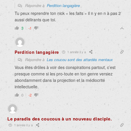
Répondre à
Perdition langagière
Tu peux reprendre ton nick « les faits » il n y en n à pas 2
aussi délirants que toi.
3
-1
Perdition langagière
1 année il y a
Répondre à
Les coucou sont des attardés mentaux
Vous êtes drôles à voir des conspirations partout, c’est
presque comme si les pro-toute en ton genre versiez
abondamment dans la projection et la médiocrité
intellectuelle.
0
-2
Le paradis des coucous à un nouveau disciple.
1 année il y a