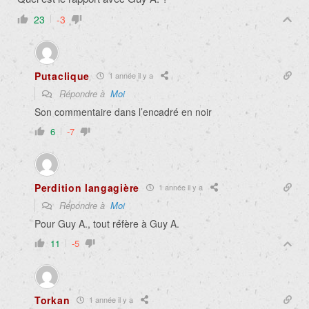
23
-3
Putaclique
1 année il y a
Répondre à
Moi
Son commentaire dans l’encadré en noir
6
-7
Perdition langagière
1 année il y a
Répondre à
Moi
Pour Guy A., tout réfère à Guy A.
11
-5
Torkan
1 année il y a