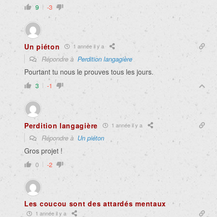
9
-3
Un piéton
1 année il y a
Répondre à
Perdition langagière
Pourtant tu nous le prouves tous les jours.
3
-1
Perdition langagière
1 année il y a
Répondre à
Un piéton
Gros projet !
0
-2
Les coucou sont des attardés mentaux
1 année il y a