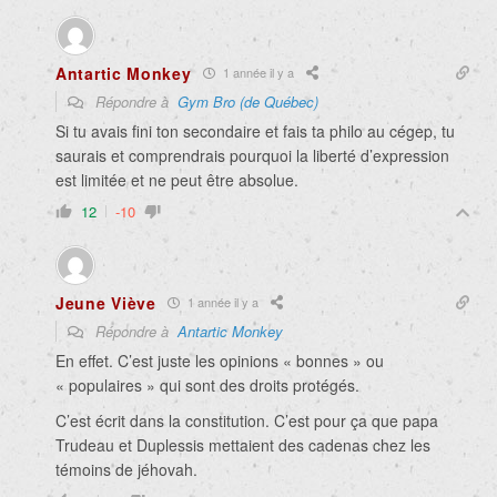
Antartic Monkey
1 année il y a
Répondre à
Gym Bro (de Québec)
Si tu avais fini ton secondaire et fais ta philo au cégep, tu
saurais et comprendrais pourquoi la liberté d’expression
est limitée et ne peut être absolue.
12
-10
Jeune Viève
1 année il y a
Répondre à
Antartic Monkey
En effet. C’est juste les opinions « bonnes » ou
« populaires » qui sont des droits protégés.
C’est écrit dans la constitution. C’est pour ça que papa
Trudeau et Duplessis mettaient des cadenas chez les
témoins de jéhovah.