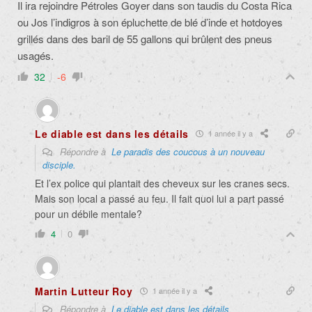
Il ira rejoindre Pétroles Goyer dans son taudis du Costa Rica
ou Jos l’indigros à son épluchette de blé d’inde et hotdoyes
grillés dans des baril de 55 gallons qui brûlent des pneus
usagés.
32
-6
Le diable est dans les détails
1 année il y a
Répondre à
Le paradis des coucous à un nouveau
disciple.
Et l’ex police qui plantait des cheveux sur les cranes secs.
Mais son local a passé au feu. Il fait quoi lui a part passé
pour un débile mentale?
4
0
Martin Lutteur Roy
1 année il y a
Répondre à
Le diable est dans les détails