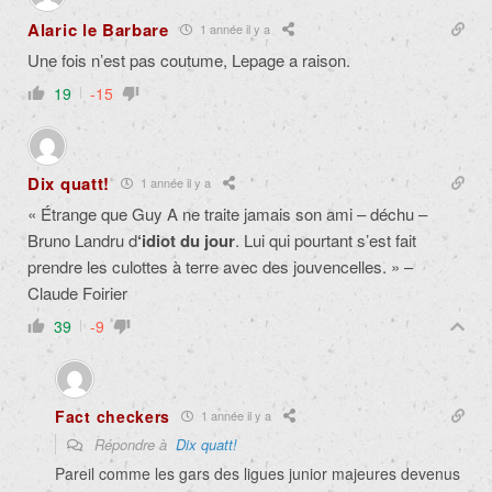
Alaric le Barbare
1 année il y a
Une fois n’est pas coutume, Lepage a raison.
19
-15
Dix quatt!
1 année il y a
« Étrange que Guy A ne traite jamais son ami – déchu –
Bruno Landru d
‘idiot du jour
. Lui qui pourtant s’est fait
prendre les culottes à terre avec des jouvencelles. » –
Claude Foirier
39
-9
Fact checkers
1 année il y a
Répondre à
Dix quatt!
Pareil comme les gars des ligues junior majeures devenus