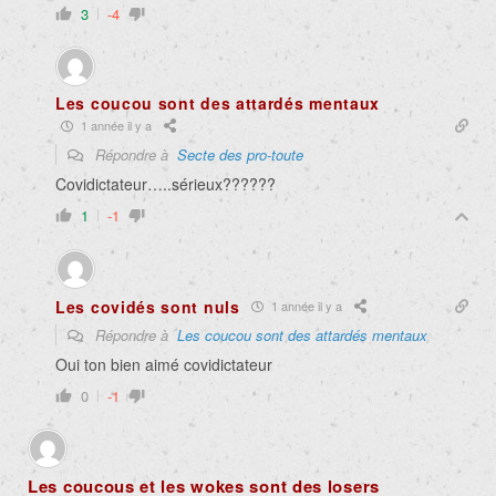
3
-4
Les coucou sont des attardés mentaux
1 année il y a
Répondre à
Secte des pro-toute
Covidictateur…..sérieux??????
1
-1
Les covidés sont nuls
1 année il y a
Répondre à
Les coucou sont des attardés mentaux
Oui ton bien aimé covidictateur
0
-1
Les coucous et les wokes sont des losers