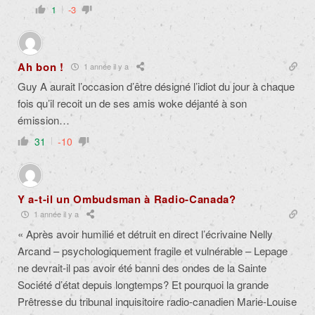
1
-3
Ah bon !
1 année il y a
Guy A aurait l’occasion d’être désigné l’idiot du jour à chaque
fois qu’il recoit un de ses amis woke déjanté à son
émission…
31
-10
Y a-t-il un Ombudsman à Radio-Canada?
1 année il y a
« Après avoir humilié et détruit en direct l’écrivaine Nelly
Arcand – psychologiquement fragile et vulnérable – Lepage
ne devrait-il pas avoir été banni des ondes de la Sainte
Société d’état depuis longtemps? Et pourquoi la grande
Prêtresse du tribunal inquisitoire radio-canadien Marie-Louise