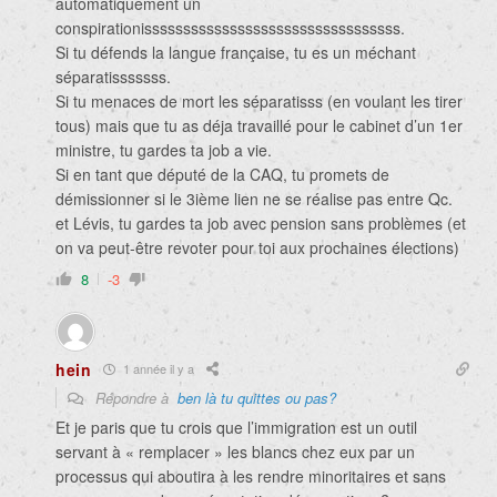
automatiquement un
conspirationisssssssssssssssssssssssssssssssss.
Si tu défends la langue française, tu es un méchant
séparatisssssss.
Si tu menaces de mort les séparatisss (en voulant les tirer
tous) mais que tu as déja travaillé pour le cabinet d’un 1er
ministre, tu gardes ta job a vie.
Si en tant que député de la CAQ, tu promets de
démissionner si le 3ième lien ne se réalise pas entre Qc.
et Lévis, tu gardes ta job avec pension sans problèmes (et
on va peut-être revoter pour toi aux prochaines élections)
8
-3
hein
1 année il y a
Répondre à
ben là tu quittes ou pas?
Et je paris que tu crois que l’immigration est un outil
servant à « remplacer » les blancs chez eux par un
processus qui aboutira à les rendre minoritaires et sans