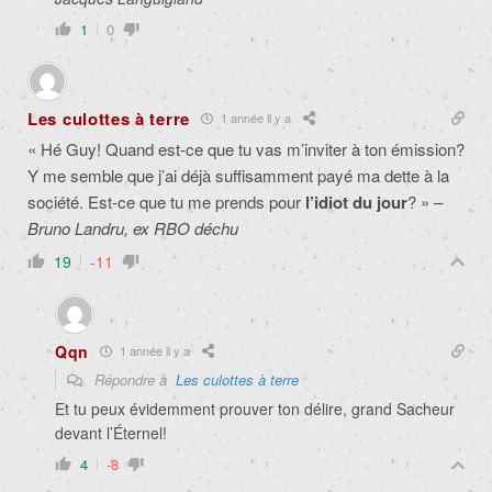
1
0
Les culottes à terre
1 année il y a
« Hé Guy! Quand est-ce que tu vas m’inviter à ton émission?
Y me semble que j’ai déjà suffisamment payé ma dette à la
société. Est-ce que tu me prends pour
l’idiot du jour
? » –
Bruno Landru, ex RBO déchu
19
-11
Qqn
1 année il y a
Répondre à
Les culottes à terre
Et tu peux évidemment prouver ton délire, grand Sacheur
devant l’Éternel!
4
-8