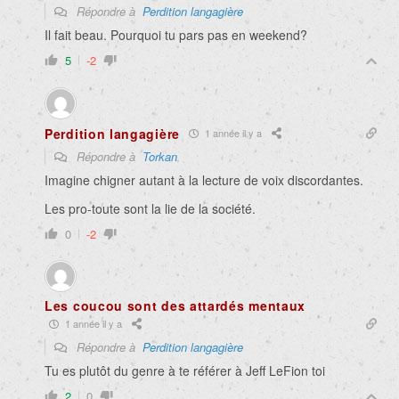
Répondre à
Perdition langagière
Il fait beau. Pourquoi tu pars pas en weekend?
5
-2
Perdition langagière
1 année il y a
Répondre à
Torkan
Imagine chigner autant à la lecture de voix discordantes.
Les pro-toute sont la lie de la société.
0
-2
Les coucou sont des attardés mentaux
1 année il y a
Répondre à
Perdition langagière
Tu es plutôt du genre à te référer à Jeff LeFion toi
2
0