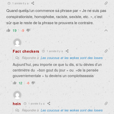
1 année il y a
Quand quelqu’un commence sa phrase par « Je ne suis pas
conspirationiste, homophobe, raciste, sexiste, etc. », c’est
sûr que le reste de la phrase te prouvera le contraire.
19
-9
Fact checkers
1 année il y a
Répondre à
Les coucous et les wokes sont des losers
Aujourd’hui, peu importe ce que tu dis, si tu dévies d’un
centimètre du »bon gout du jour » ou »de la pensée
gouvernementale » tu deviens un complotisssssss
12
-6
hein
1 année il y a
Répondre à
Les coucous et les wokes sont des losers