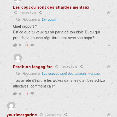
Les coucou sont des attardés mentaux
1 année il y a
Répondre à
Dix quatt!
Quel rapport ?
Est ce que tu veux qu on parle de ton idole Dudu qui
prends sa douche régulièrement avec son papa?
0
-1
Perdition langagière
1 année il y a
Répondre à
Les coucou sont des attardés mentaux
T’as arrêté d’inclure les wokes dans tes diatribes schizo-
affectives, comment ça !?
0
-1
yourimargarine
1 année il y a