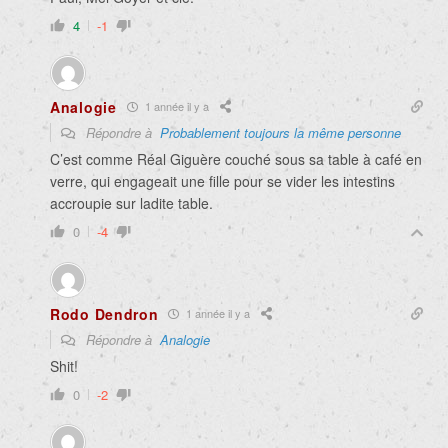
4
-1
Analogie
1 année il y a
Répondre à
Probablement toujours la même personne
C’est comme Réal Giguère couché sous sa table à café en
verre,
qui engageait une fille pour se vider les intestins
accroupie sur ladite table.
0
-4
Rodo Dendron
1 année il y a
Répondre à
Analogie
Shit!
0
-2