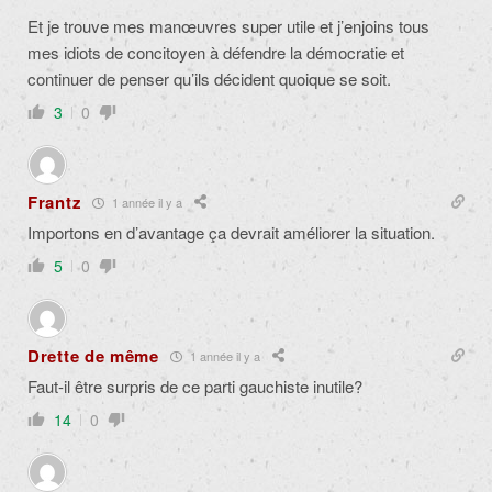
Et je trouve mes manœuvres super utile et j’enjoins tous
mes idiots de concitoyen à défendre la démocratie et
continuer de penser qu’ils décident quoique se soit.
3
0
Frantz
1 année il y a
Importons en d’avantage ça devrait améliorer la situation.
5
0
Drette de même
1 année il y a
Faut-il être surpris de ce parti gauchiste inutile?
14
0