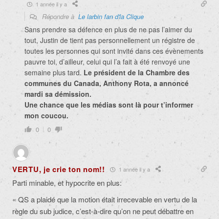
1 année il y a
Répondre à
Le larbin fan d'la Clique
Sans prendre sa défence en plus de ne pas l’aimer du
tout, Justin de tient pas personnellement un régistre de
toutes les personnes qui sont invité dans ces évènements
pauvre toi, d’ailleur, celui qui l’a fait à été renvoyé une
semaine plus tard.
Le président de la Chambre des
communes du Canada, Anthony Rota, a annoncé
mardi sa démission.
Une chance que les médias sont là pour t’informer
mon coucou.
0
0
VERTU, je crie ton nom!!
1 année il y a
Parti minable, et hypocrite en plus:
« QS a plaidé que la motion était irrecevable en vertu de la
règle du sub judice, c’est-à-dire qu’on ne peut débattre en