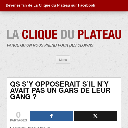
Devenez fan de La Clique du Plateau sur Facebook
PARCE QU'ON NOUS PREND POUR DES CLOWNS
Aller
Menu
au
contenu
QS S’Y OPPOSERAIT S’IL N’Y
AVAIT PAS UN GARS DE LEUR
GANG ?
0
PARTAGES
Un t’chum, c’est un t’chum!