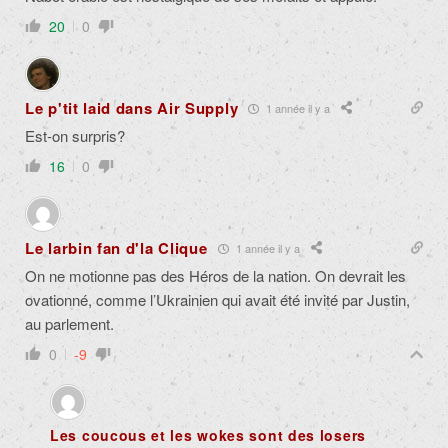
20
0
Le p'tit laid dans Air Supply
1 année il y a
Est-on surpris?
16
0
Le larbin fan d'la Clique
1 année il y a
On ne motionne pas des Héros de la nation. On devrait les
ovationné, comme l’Ukrainien qui avait été invité par Justin,
au parlement.
0
-9
Les coucous et les wokes sont des losers