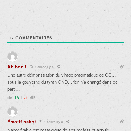
17
COMMENTAIRES
Ah bon !
1 année il y a
Une autre démonstration du virage pragmatique de QS…
sous la gouverne du tyran GND…rien n’a changé dans ce
parti…
18
-1
Émotif nabot
1 année il y a
Nabot érable est nostalgique de ses méfaits et appuie.