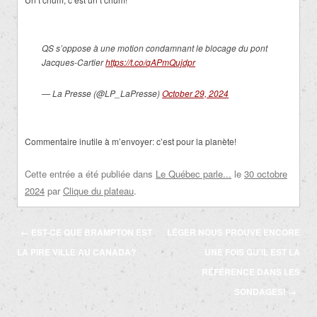
QS s’oppose à une motion condamnant le blocage du pont
Jacques-Cartier
https://t.co/qAPmQujdpr
— La Presse (@LP_LaPresse)
October 29, 2024
Commentaire inutile à m’envoyer: c’est pour la planète!
Cette entrée a été publiée dans
Le Québec parle...
le
30 octobre
2024
par
Clique du plateau
.
Navigation
←
EST-CE QUE BRAMPTON EST
LÉGER NOUS PROUVE ENCORE
des
LA PIRE VILLE AU CANADA?
UNE FOIS QU’IL EST LA
articles
RÉFÉRENCE DANS LES
SONDAGES!
→