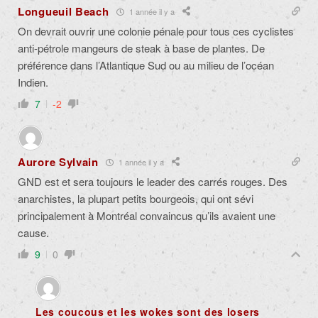
Longueuil Beach
1 année il y a
On devrait ouvrir une colonie pénale pour tous ces cyclistes
anti-pétrole mangeurs de steak à base de plantes. De
préférence dans l’Atlantique Sud ou au milieu de l’océan
Indien.
7
-2
Aurore Sylvain
1 année il y a
GND est et sera toujours le leader des carrés rouges. Des
anarchistes, la plupart petits bourgeois, qui ont sévi
principalement à Montréal convaincus qu’ils avaient une
cause.
9
0
Les coucous et les wokes sont des losers