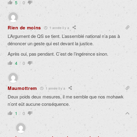
5
0
Rien de moins
1 année il y a
L’Argument de QS se tient. L’assemblé national n’a pas à
dénoncer un geste qui est devant la justice.
Après oui, pas pendant. C’est de l’ingérence sinon.
4
0
Maumottrem
1 année il y a
Deux poids deux mesures, il me semble que nos mohawk
n’ont eût aucune conséquence.
1
0