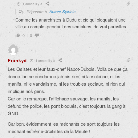
1 année il y a
Répondre à
Aurore Sylvain
Comme les anarchistes à Dudu et cie qui bloquaient une
ville au complet pendant des semaines, de vrai parasites.
0
0
Frankyd
1 année il y a
Les Qsistes et leur faux-chef Nabot-Dubois. Voilà ce que ça
donne. on ne condamne jamais rien, ni la violence, ni les
manifs, ni le vandalisme, ni les troubles sociaux, ni rien qui
implique nos gens.
Car on le remarque, l’affichage sauvage, les manifs, les
defund the police, les pont bloqués, c’est toujours la gang à
GND.
Car bon, évidemment les méchants ce sont toujours les
méchant estréme-droitistes de la Meute !