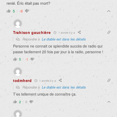
renié. Éric était pas mort?
5
-9
Trahison gauchière
1 année il y a
Répondre à
Le diable est dans les détails
Personne ne connait ce splendide succès de radio qui
passe facilement 20 fois par jour à la radio, personne !
5
-1
todmherd
1 année il y a
Répondre à
Le diable est dans les détails
T’es tellement unique de connaître ça.
2
0