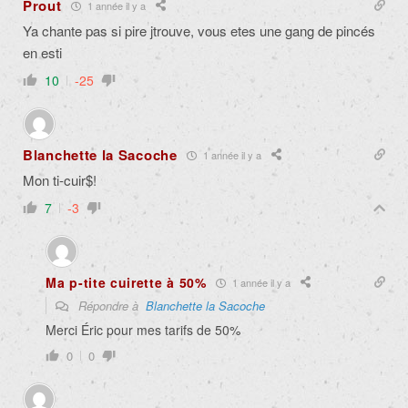
Prout
1 année il y a
Ya chante pas si pire jtrouve, vous etes une gang de pincés
en esti
10
-25
Blanchette la Sacoche
1 année il y a
Mon ti-cuir$!
7
-3
Ma p-tite cuirette à 50%
1 année il y a
Répondre à
Blanchette la Sacoche
Merci Éric pour mes tarifs de 50%
0
0