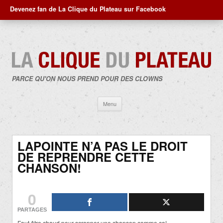
Devenez fan de La Clique du Plateau sur Facebook
PARCE QU'ON NOUS PREND POUR DES CLOWNS
Aller
Menu
au
contenu
LAPOINTE N’A PAS LE DROIT
DE REPRENDRE CETTE
CHANSON!
0
PARTAGES
Faut être chaud pour scrapper une chanson comme ça!