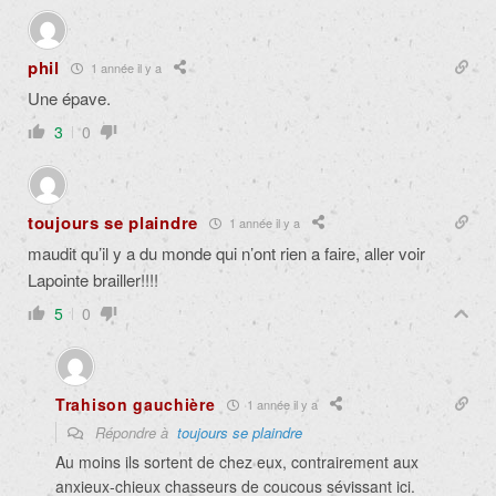
phil
1 année il y a
Une épave.
3
0
toujours se plaindre
1 année il y a
maudit qu’il y a du monde qui n’ont rien a faire, aller voir
Lapointe brailler!!!!
5
0
Trahison gauchière
1 année il y a
Répondre à
toujours se plaindre
Au moins ils sortent de chez eux, contrairement aux
anxieux-chieux chasseurs de coucous sévissant ici.