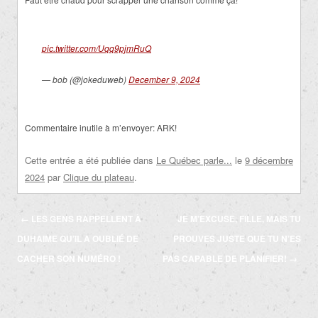
pic.twitter.com/Uqq9pjmRuQ
— bob (@jokeduweb)
December 9, 2024
Commentaire inutile à m’envoyer: ARK!
Cette entrée a été publiée dans
Le Québec parle...
le
9 décembre
2024
par
Clique du plateau
.
Navigation
←
LES GENS RAPPELLENT À
JE M’EXCUSE, FILLE, MAIS TU
des
DUHAIME QU’IL A OUBLIÉ DE
PROUVES JUSTE QUE TU N’ES
articles
CACHER SON NUMÉRO !
PAS CAPABLE DE PLANIFIER!
→