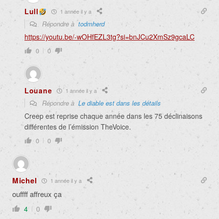
Lull
1 année il y a
Répondre à
todmherd
https://youtu.be/-wOHfEZL3tg?si=bnJCu2XmSz9gcaLC
0
0
Louane
1 année il y a
Répondre à
Le diable est dans les détails
Creep est reprise chaque année dans les 75 déclinaisons
différentes de l’émission TheVoice.
0
0
Michel
1 année il y a
ouffff affreux ça
4
0