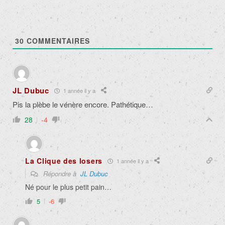
30
COMMENTAIRES
JL Dubuc
1 année il y a
Pis la plèbe le vénère encore. Pathétique…
28
-4
La Clique des losers
1 année il y a
Répondre à
JL Dubuc
Né pour le plus petit pain…
5
-6