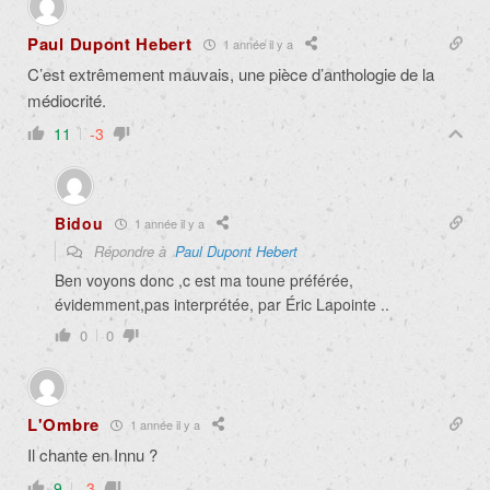
Paul Dupont Hebert
1 année il y a
C’est extrêmement mauvais, une pièce d’anthologie de la
médiocrité.
11
-3
Bidou
1 année il y a
Répondre à
Paul Dupont Hebert
Ben voyons donc ,c est ma toune préférée,
évidemment,pas interprétée, par Éric Lapointe ..
0
0
L'Ombre
1 année il y a
Il chante en Innu ?
9
-3