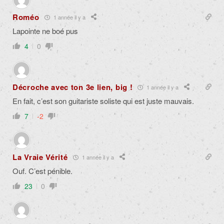
Roméo
1 année il y a
Lapointe ne boé pus
4
0
Décroche avec ton 3e lien, big !
1 année il y a
En fait, c’est son guitariste soliste qui est juste mauvais.
7
-2
La Vraie Vérité
1 année il y a
Ouf. C’est pénible.
23
0