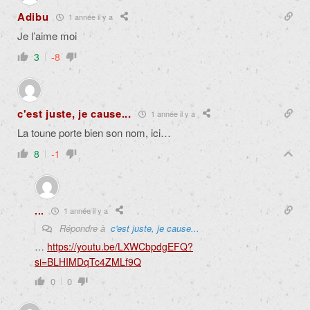
Adibu
1 année il y a
Je l’aime moi
3
-8
c'est juste, je cause...
1 année il y a
La toune porte bien son nom, ici…
8
-1
...
1 année il y a
Répondre à
c'est juste, je cause...
…
https://youtu.be/LXWCbpdgEFQ?
si=BLHIMDqTc4ZMLf9Q
0
0