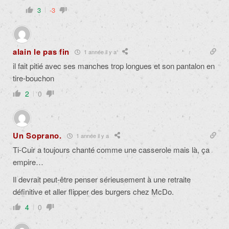
3
-3
alain le pas fin
1 année il y a
il fait pitié avec ses manches trop longues et son pantalon en
tire-bouchon
2
0
Un Soprano.
1 année il y a
Ti-Cuir a toujours chanté comme une casserole mais là, ça
empire…
Il devrait peut-être penser sérieusement à une retraite
définitive et aller flipper des burgers chez McDo.
4
0