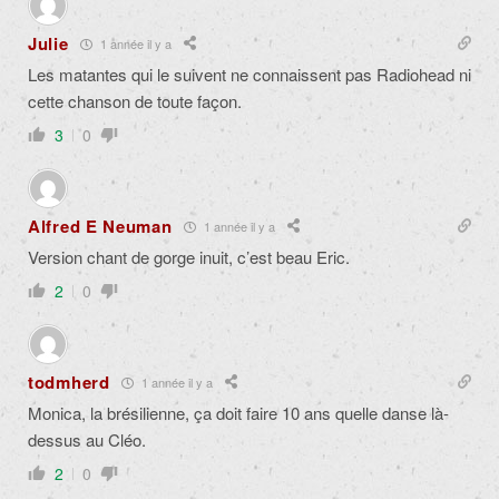
Julie
1 année il y a
Les matantes qui le suivent ne connaissent pas Radiohead ni
cette chanson de toute façon.
3
0
Alfred E Neuman
1 année il y a
Version chant de gorge inuit, c’est beau Eric.
2
0
todmherd
1 année il y a
Monica, la brésilienne, ça doit faire 10 ans quelle danse là-
dessus au Cléo.
2
0