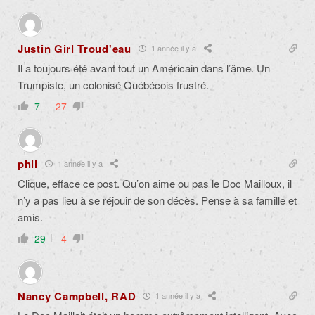
Justin Girl Troud'eau
1 année il y a
Il a toujours été avant tout un Américain dans l’âme. Un
Trumpiste, un colonisé Québécois frustré.
7
-27
phil
1 année il y a
Clique, efface ce post. Qu’on aime ou pas le Doc Mailloux, il
n’y a pas lieu à se réjouir de son décès. Pense à sa famille et
amis.
29
-4
Nancy Campbell, RAD
1 année il y a