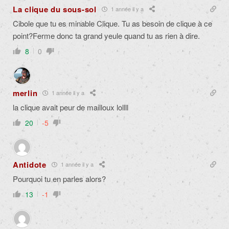
La clique du sous-sol
1 année il y a
Cibole que tu es minable Clique. Tu as besoin de clique à ce
point?Ferme donc ta grand yeule quand tu as rien à dire.
8
0
merlin
1 année il y a
la clique avait peur de mailloux lollll
20
-5
Antidote
1 année il y a
Pourquoi tu en parles alors?
13
-1