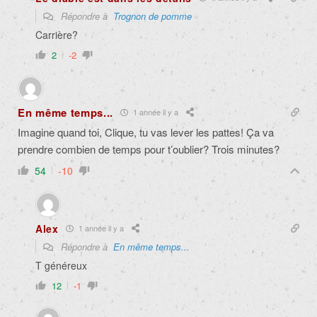
Répondre à
Trognon de pomme
Carrière?
2
-2
En même temps...
1 année il y a
Imagine quand toi, Clique, tu vas lever les pattes! Ça va
prendre combien de temps pour t’oublier? Trois minutes?
54
-10
Alex
1 année il y a
Répondre à
En même temps...
T généreux
12
-1