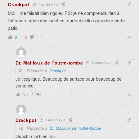
Crackpot
1 année il y a
Moi il me faisait bien rigoler. PS: je ne comprends rien à
l’affreuse mode des lunettes, surtout celles grandeur porte
patio.
8
-3
Dr. Mailloux de l’outre-tombe
1 année il y a
Répondre à
Crackpot
Je t’explique. Beaucoup de surface pour beaucoup de
semence.
0
-2
Crackpot
1 année il y a
Répondre à
Dr. Mailloux de l’outre-tombe
Ouach! (j’ai bien ris)