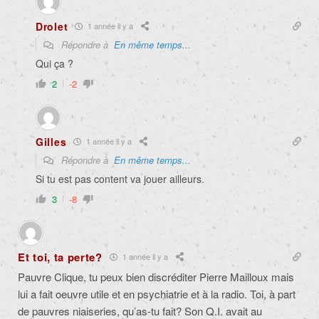
Drolet
1 année il y a
Répondre à
En même temps...
Qui ça ?
2
-2
Gilles
1 année il y a
Répondre à
En même temps...
Si tu est pas content va jouer ailleurs.
3
-8
Et toi, ta perte?
1 année il y a
Pauvre Clique, tu peux bien discréditer Pierre Mailloux mais
lui a fait oeuvre utile et en psychiatrie et à la radio. Toi, à part
de pauvres niaiseries, qu’as-tu fait? Son Q.I. avait au