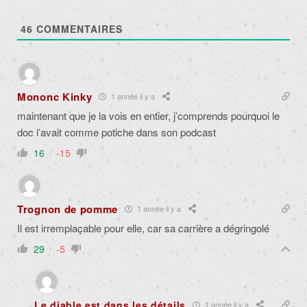
46
COMMENTAIRES
Mononc Kinky
1 année il y a
maintenant que je la vois en entier, j’comprends pourquoi le
doc l’avait comme potiche dans son podcast
16
-15
Trognon de pomme
1 année il y a
Il est irremplaçable pour elle, car sa carrière a dégringolé
29
-5
Le diable est dans les détails
1 année il y a