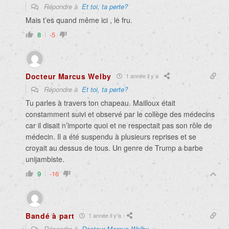
Répondre à
Et toi, ta perte?
Mais t’es quand même ici , le fru.
8
-5
Docteur Marcus Welby
1 année il y a
Répondre à
Et toi, ta perte?
Tu parles à travers ton chapeau. Mailloux était
constamment suivi et observé par le collège des médecins
car il disait n’importe quoi et ne respectait pas son rôle de
médecin. Il a été suspendu à plusieurs reprises et se
croyait au dessus de tous. Un genre de Trump a barbe
unijambiste.
9
-16
Bandé à part
1 année il y a
Répondre à
Docteur Marcus Welby