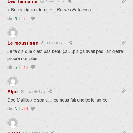
Les Tannants
1 année il y a
« Ben moignon donc! » –
Roméo Prépusse
5
-11
Le moustique
1 année il y a
Je te dis que c’est pas beau ça….pis ça avait pas l’air d’être
propre non plus.
5
-12
Pipo
1 année il y a
Doc Mailloux disparu… ça nous fait une belle jambe!
6
-14
Dssst
1 année il y a