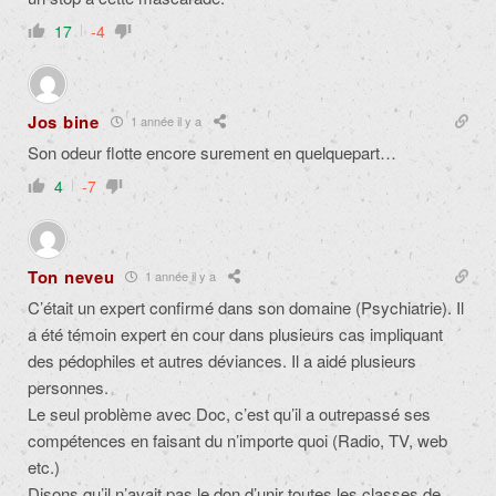
17
-4
Jos bine
1 année il y a
Son odeur flotte encore surement en quelquepart…
4
-7
Ton neveu
1 année il y a
C’était un expert confirmé dans son domaine (Psychiatrie). Il
a été témoin expert en cour dans plusieurs cas impliquant
des pédophiles et autres déviances. Il a aidé plusieurs
personnes.
Le seul problème avec Doc, c’est qu’il a outrepassé ses
compétences en faisant du n’importe quoi (Radio, TV, web
etc.)
Disons qu’il n’avait pas le don d’unir toutes les classes de