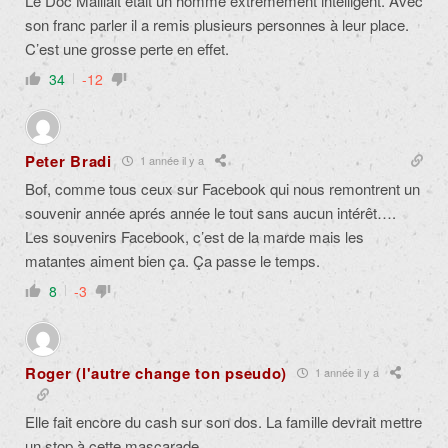
Le Doc Maillait était un homme extrêmement intelligent. Avec
son franc parler il a remis plusieurs personnes à leur place.
C’est une grosse perte en effet.
34
-12
Peter Bradi
1 année il y a
Bof, comme tous ceux sur Facebook qui nous remontrent un
souvenir année aprés année le tout sans aucun intérêt….
Les souvenirs Facebook, c’est de la marde mais les
matantes aiment bien ça. Ça passe le temps.
8
-3
Roger (l'autre change ton pseudo)
1 année il y a
Elle fait encore du cash sur son dos. La famille devrait mettre
un stop à cette mascarade.