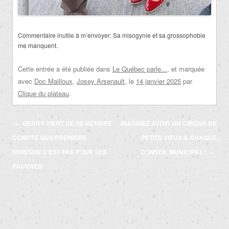
Commentaire inutile à m’envoyer: Sa misogynie et sa grossophobie
me manquent.
Cette entrée a été publiée dans
Le Québec parle...
, et marquée
avec
Doc Mailloux
,
Josey Arsenault
, le
14 janvier 2025
par
Clique du plateau
.
Navigation
←
GERRY VIENT DE SE RENDRE
IMAGINEZ AVOIR UN CIRQUE DE
des
COMPTE QUE PREMIÈRE
PETITS VIEUX À CHAQUE
articles
MOISSON C’EST PAS POUR LES
CONSEIL MUNICIPAL !
→
PAUVRES!