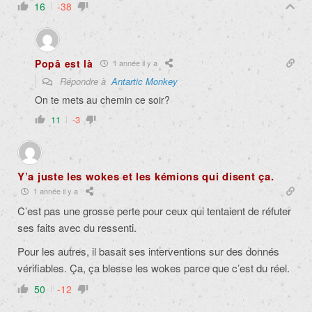
16
-38
Popâ est là
1 année il y a
Répondre à
Antartic Monkey
On te mets au chemin ce soir?
11
-3
Y’a juste les wokes et les kémions qui disent ça.
1 année il y a
C’est pas une grosse perte pour ceux qui tentaient de réfuter
ses faits avec du ressenti.
Pour les autres, il basait ses interventions sur des donnés
vérifiables. Ça, ça blesse les wokes parce que c’est du réel.
50
-12