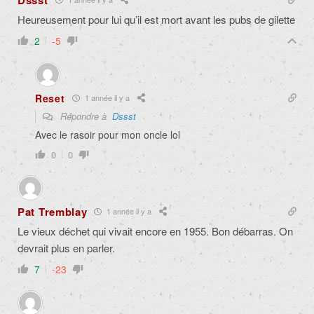
Heureusement pour lui qu’il est mort avant les pubs de gilette
2
-5
Reset
1 année il y a
Répondre à
Dssst
Avec le rasoir pour mon oncle lol
0
0
Pat Tremblay
1 année il y a
Le vieux déchet qui vivait encore en 1955. Bon débarras. On
devrait plus en parler.
7
-23