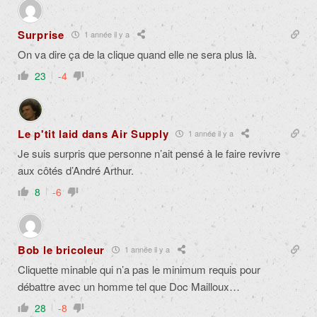
Surprise
1 année il y a
On va dire ça de la clique quand elle ne sera plus là.
23
-4
Le p'tit laid dans Air Supply
1 année il y a
Je suis surpris que personne n’ait pensé à le faire revivre
aux côtés d’André Arthur.
8
-6
Bob le bricoleur
1 année il y a
Cliquette minable qui n’a pas le minimum requis pour
débattre avec un homme tel que Doc Mailloux…
28
-8