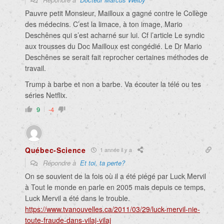
Pauvre petit Monsieur, Mailloux a gagné contre le Collège
des médecins. C’est la limace, à ton image, Mario
Deschênes qui s’est acharné sur lui. Cf l’article Le syndic
aux trousses du Doc Mailloux est congédié. Le Dr Mario
Deschênes se serait fait reprocher certaines méthodes de
travail.
Trump à barbe et non a barbe. Va écouter la télé ou tes
séries Netflix.
9
-4
Québec-Science
1 année il y a
Répondre à
Et toi, ta perte?
On se souvient de la fois où il a été piégé par Luck Mervil
à Tout le monde en parle en 2005 mais depuis ce temps,
Luck Mervil a été dans le trouble.
https://www.tvanouvelles.ca/2011/03/29/luck-mervil-nie-
toute-fraude-dans-vilaj-vilaj