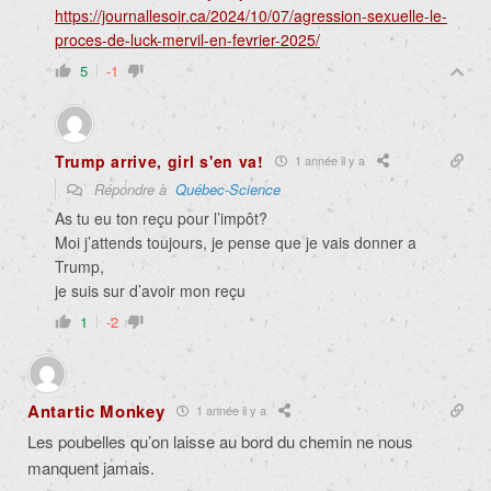
https://journallesoir.ca/2024/10/07/agression-sexuelle-le-
proces-de-luck-mervil-en-fevrier-2025/
5
-1
Trump arrive, girl s'en va!
1 année il y a
Répondre à
Québec-Science
As tu eu ton reçu pour l’impôt?
Moi j’attends toujours, je pense que je vais donner a
Trump,
je suis sur d’avoir mon reçu
1
-2
Antartic Monkey
1 année il y a
Les poubelles qu’on laisse au bord du chemin ne nous
manquent jamais.