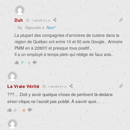
Duh
1 année il y a
Répondre à
Nom*
La plupart des compagnies d’armoires de cuisine dans la
région de Québec ont entre 10 et 50 avis Google.. Armoire
PMM en à 2280!!! et presque tous positif..
Il a un employé à temps plein qui rédige de faux avis..
7
0
La Vraie Vérité
1 année il y a
???… Doit y avoir quelque chose de pertinent là-dedans
sinon clique ne l’aurait pas publié. À savoir quoi…
0
-6