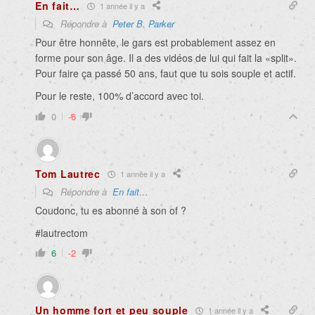
En fait…
1 année il y a
Répondre à
Peter B. Parker
Pour être honnête, le gars est probablement assez en
forme pour son âge. Il a des vidéos de lui qui fait la «split».
Pour faire ça passé 50 ans, faut que tu sois souple et actif.
Pour le reste, 100% d’accord avec toi.
0
-6
Tom Lautrec
1 année il y a
Répondre à
En fait…
Coudonc, tu es abonné à son of ?
#lautrectom
6
-2
Un homme fort et peu souple
1 année il y a