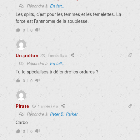
Répondre à
En fait…
Les splits, c’est pour les femmes et les femelettes. La
force est l’antinomie de la souplesse.
0
0
Un piéton
1 année il y a
Répondre à
En fait…
Tu te spécialises à défendre les ordures ?
0
0
Pirate
1 année il y a
Répondre à
Peter B. Parker
Carbo
0
0