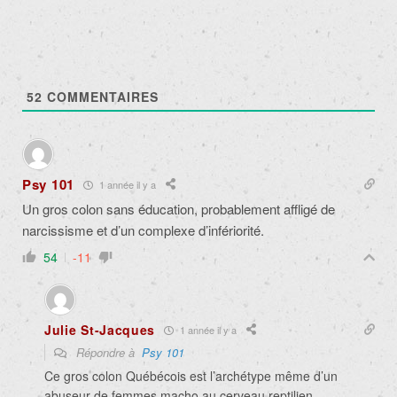
52
COMMENTAIRES
Psy 101
1 année il y a
Un gros colon sans éducation, probablement affligé de
narcissisme et d’un complexe d’infériorité.
54
-11
Julie St-Jacques
1 année il y a
Répondre à
Psy 101
Ce gros colon Québécois est l’archétype même d’un
abuseur de femmes macho au cerveau reptilien