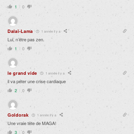
1
0
Dalaï-Lama
1 année il y a
Lui, n’être pas zen.
1
0
le grand vide
1 année il y a
il va péter une crise cardiaque
2
0
Goldorak
1 année il y a
Une vraie tête de MAGA!
3
0