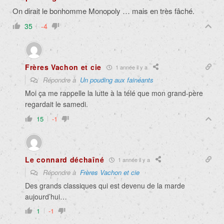
On dirait le bonhomme Monopoly … mais en très fâché.
35
-4
Frères Vachon et cie
1 année il y a
Répondre à
Un pouding aux fainéants
Moi ça me rappelle la lutte à la télé que mon grand-père
regardait le samedi.
15
-1
Le connard déchaîné
1 année il y a
Répondre à
Frères Vachon et cie
Des grands classiques qui est devenu de la marde
aujourd’hui…
1
-1