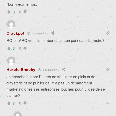
l’bon vieux temps.
3
0
Crackpot
1 année il y a
RQ et l’ARC vont-ils tomber dans son panneau d’armoire?
3
0
Herbie Enneby
1 année il y a
Je cherche encore l’intérêt de se filmer en plein crise
d’hystérie et de publier ça. Y a pas un département
marketing chez ses entreprises louches pour lui dire de se
calmer?
7
0