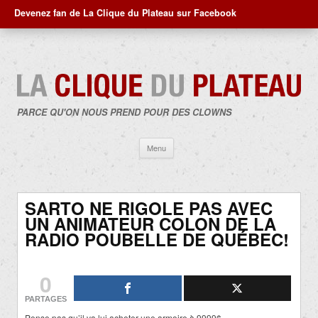
Devenez fan de La Clique du Plateau sur Facebook
PARCE QU'ON NOUS PREND POUR DES CLOWNS
Aller
Menu
au
contenu
SARTO NE RIGOLE PAS AVEC
UN ANIMATEUR COLON DE LA
RADIO POUBELLE DE QUÉBEC!
0
PARTAGES
Pense pas qu’il va lui acheter une armoire à 9999$