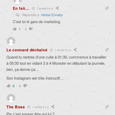
En fait…
1 année il y a
Répondre à
Herbie Enneby
C’est lui le gars de marketing.
1
0
Le connard déchaîné
1 année il y a
Quand tu rentres d’une cuite à 01:30, commence à travailler
à 05:30 tout en vidant 3 à 4 Monster en débutant ta journée,
ben, ça donne ça…
Son Instagram est très instructif…
6
0
The Boss
1 année il y a
Pis c’est sposer être qui lui ?