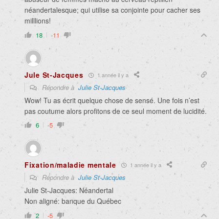
néandertalesque; qui utilise sa conjointe pour cacher ses
milllions!
18
-11
Jule St-Jacques
1 année il y a
Répondre à
Julie St-Jacques
Wow! Tu as écrit quelque chose de sensé. Une fois n’est
pas coutume alors profitons de ce seul moment de lucidité.
6
-5
Fixation/maladie mentale
1 année il y a
Répondre à
Julie St-Jacques
Julie St-Jacques: Néandertal
Non aligné: banque du Québec
2
-5