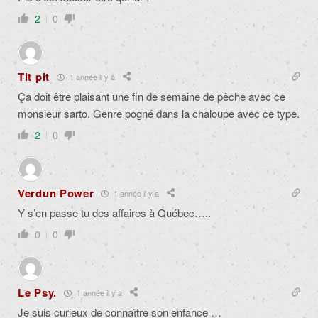
2
0
Tit pit
1 année il y a
Ça doit être plaisant une fin de semaine de pêche avec ce
monsieur sarto. Genre pogné dans la chaloupe avec ce type.
2
0
Verdun Power
1 année il y a
Y s’en passe tu des affaires à Québec…..
0
0
Le Psy.
1 année il y a
Je suis curieux de connaître son enfance …