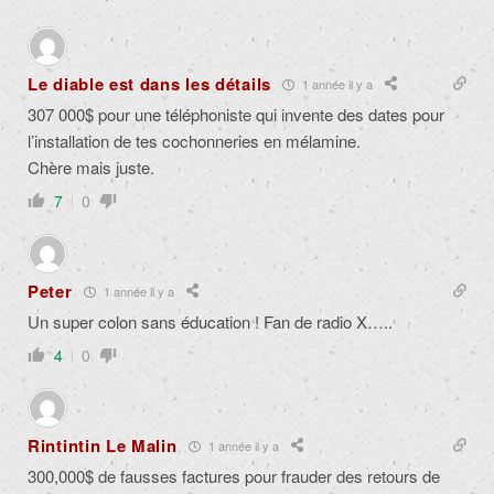
Le diable est dans les détails
1 année il y a
307 000$ pour une téléphoniste qui invente des dates pour
l’installation de tes cochonneries en mélamine.
Chère mais juste.
7
0
Peter
1 année il y a
Un super colon sans éducation ! Fan de radio X…..
4
0
Rintintin Le Malin
1 année il y a
300,000$ de fausses factures pour frauder des retours de