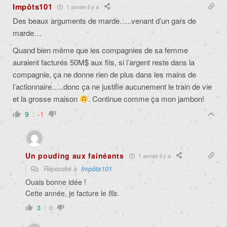
Impôts101
1 année il y a
Des beaux arguments de marde…..venant d’un gars de
marde…
Quand bien même que les compagnies de sa femme
auraient facturés 50M$ aux fils, si l’argent reste dans la
compagnie, ça ne donne rien de plus dans les mains de
l’actionnaire…..donc ça ne justifie aucunement le train de vie
et la grosse maison
. Continue comme ça mon jambon!
9
-1
Un pouding aux fainéants
1 année il y a
Répondre à
Impôts101
Ouais bonne idée !
Cette année, je facture le
fils
.
3
0