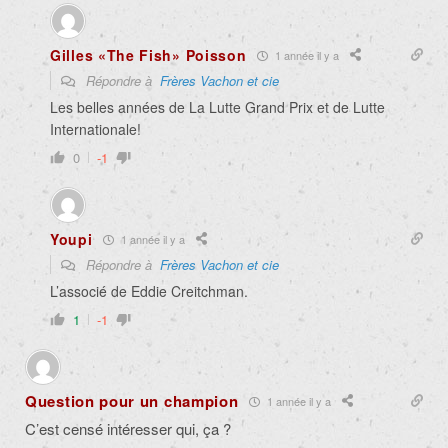
Gilles «The Fish» Poisson
1 année il y a
Répondre à
Frères Vachon et cie
Les belles années de La Lutte Grand Prix et de Lutte
Internationale!
0
-1
Youpi
1 année il y a
Répondre à
Frères Vachon et cie
L’associé de Eddie Creitchman.
1
-1
Question pour un champion
1 année il y a
C’est censé intéresser qui, ça ?