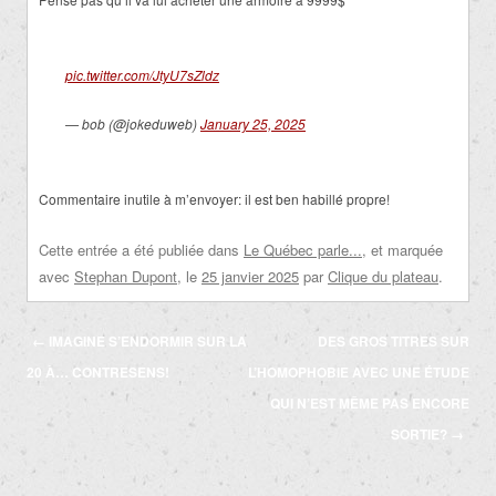
pic.twitter.com/JtyU7sZldz
— bob (@jokeduweb)
January 25, 2025
Commentaire inutile à m’envoyer: il est ben habillé propre!
Cette entrée a été publiée dans
Le Québec parle...
, et marquée
avec
Stephan Dupont
, le
25 janvier 2025
par
Clique du plateau
.
Navigation
←
IMAGINE S’ENDORMIR SUR LA
DES GROS TITRES SUR
des
20 À… CONTRESENS!
L’HOMOPHOBIE AVEC UNE ÉTUDE
articles
QUI N’EST MÊME PAS ENCORE
SORTIE?
→