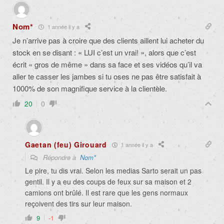
Nom*
1 année il y a
Je n’arrive pas à croire que des clients aillent lui acheter du
stock en se disant : « LUI c’est un vrai! », alors que c’est
écrit « gros de même » dans sa face et ses vidéos qu’il va
aller te casser les jambes si tu oses ne pas être satisfait à
1000% de son magnifique service à la clientèle.
20
0
Gaetan (feu) Girouard
1 année il y a
Répondre à
Nom*
Le pire, tu dis vrai. Selon les medias Sarto serait un pas
gentil. Il y a eu des coups de feux sur sa maison et 2
camions ont brûlé. Il est rare que les gens normaux
reçoivent des tirs sur leur maison.
9
-1