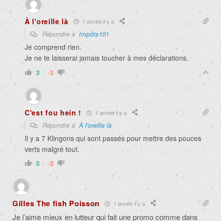
À l'oreille là
1 année il y a
Répondre à
Impôts101
Je comprend rien.
Je ne te laisserai jamais toucher à mes déclarations.
3
-3
C'est fou hein !
1 année il y a
Répondre à
À l'oreille là
Il y a 7 Klingons qui sont passés pour mettre des pouces
verts malgré tout.
3
-3
Gilles The fish Poisson
1 année il y a
Je l’aime mieux en lutteur qui fait une promo comme dans