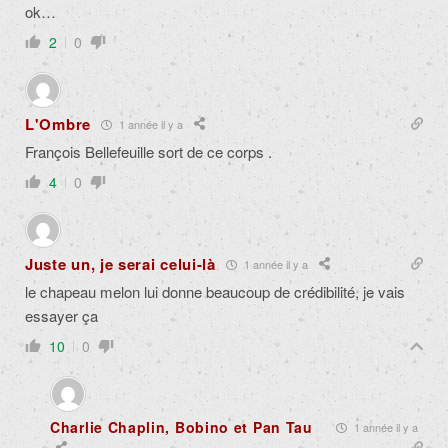
ok…
2
0
L'Ombre
1 année il y a
François Bellefeuille sort de ce corps .
4
0
Juste un, je serai celui-là
1 année il y a
le chapeau melon lui donne beaucoup de crédibilité, je vais
essayer ça
10
0
Charlie Chaplin, Bobino et Pan Tau
1 année il y a