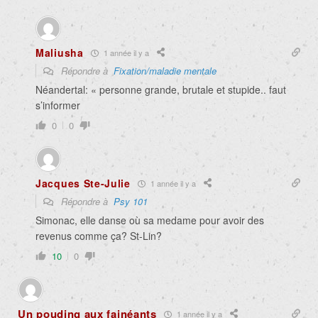
Maliusha
1 année il y a
Répondre à
Fixation/maladie mentale
Néandertal: « personne grande, brutale et stupide.. faut
s’informer
0
0
Jacques Ste-Julie
1 année il y a
Répondre à
Psy 101
Simonac, elle danse où sa medame pour avoir des
revenus comme ça? St-Lin?
10
0
Un pouding aux fainéants
1 année il y a