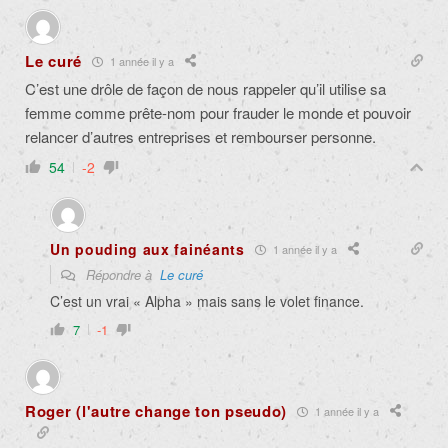
Le curé
1 année il y a
C’est une drôle de façon de nous rappeler qu’il utilise sa
femme comme prête-nom pour frauder le monde et pouvoir
relancer d’autres entreprises et rembourser personne.
54
-2
Un pouding aux fainéants
1 année il y a
Répondre à
Le curé
C’est un vrai « Alpha » mais sans le volet finance.
7
-1
Roger (l'autre change ton pseudo)
1 année il y a