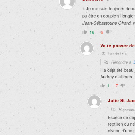
« Je me suis toujours de
pu être en couple si longt
Jean-Sébastoune Girard, 
16
-9
Va te passer de
1 année il y a
Répondre à
Il a déjà été beau
Audrey d’ailleurs.
1
-7
Julie St-Ja
Répondr
Espèce de dé
reptilien du n
niveau d’une 