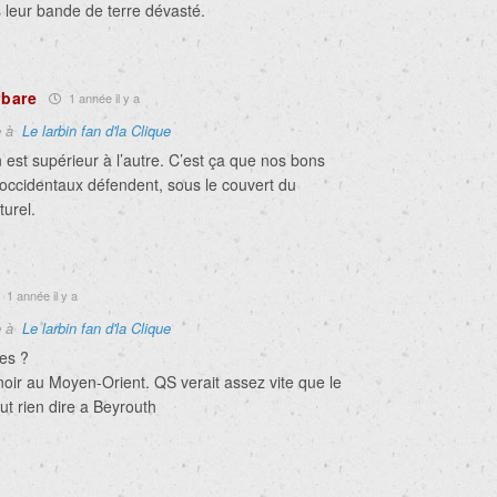
 leur bande de terre dévasté.
rbare
1 année il y a
e à
Le larbin fan d'la Clique
 est supérieur à l’autre. C’est ça que nos bons
 occidentaux défendent, sous le couvert du
turel.
1 année il y a
e à
Le larbin fan d'la Clique
res ?
noir au Moyen-Orient. QS verait assez vite que le
t rien dire a Beyrouth