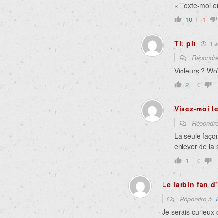
« Texte-moi e
10
-1
Tit pit
1 an
Répondr
Violeurs ? Wo
2
0
Visez-moi le
Répondr
La seule façon
enlever de la 
1
0
Le larbin fan d'
Répondre à
Je serais curieux 