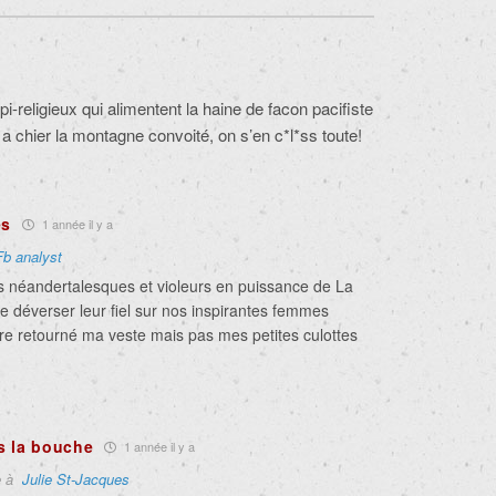
i-religieux qui alimentent la haine de facon pacifiste
e a chier la montagne convoité, on s’en c*l*ss toute!
es
1 année il y a
Fb analyst
ls néandertalesques et violeurs en puissance de La
e déverser leur fiel sur nos inspirantes femmes
être retourné ma veste mais pas mes petites culottes
s la bouche
1 année il y a
e à
Julie St-Jacques