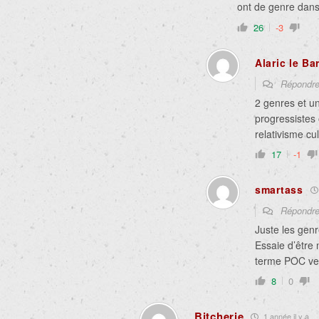
ont de genre dans
26
-3
Alaric le Ba
Répondr
2 genres et un
progressistes
relativisme cul
17
-1
smartass
Répondr
Juste les gen
Essaie d’être 
terme POC veu
8
0
Bitcherie
1 année il y a