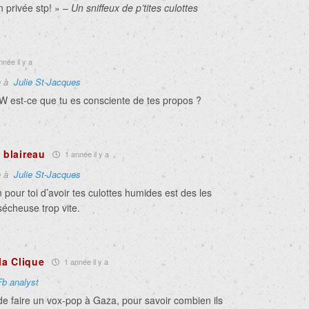
n privée stp! » –
Un sniffeux de p’tites culottes
née il y a
e à
Julie St-Jacques
W est-ce que tu es consciente de tes propos ?
 blaireau
1 année il y a
e à
Julie St-Jacques
 pour toi d’avoir tes culottes humides est des les
sécheuse trop vite.
la Clique
1 année il y a
Fb analyst
de faire un vox-pop à Gaza, pour savoir combien ils