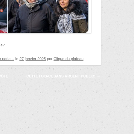
le?
parle...
le
27 janvier 2025
par
Clique du plateau
.
CÔTÉ
CETTE FOIS-CI, SANS ARGENT PUBLIC!
→