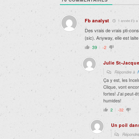
Fb analyst
1 année il y a
Des vrais de vrais pti-consp
(sic). Anyway, elle est lait
39
-2
Julie St-Jacqu
Répondre à
Ça y est, les Ince
Clique, vont encor
fortes! J’ai peut-
humides!
2
-32
Un poil dan
Répondr