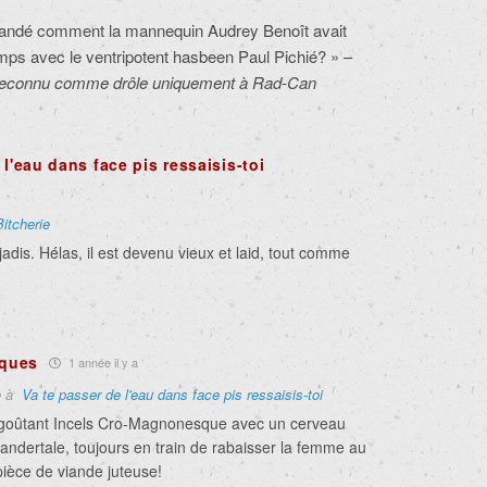
mandé comment la mannequin Audrey Benoît avait
emps avec le ventripotent hasbeen Paul Pichié? » –
reconnu comme drôle uniquement à Rad-Can
 l'eau dans face pis ressaisis-toi
Bitcherie
 jadis. Hélas, il est devenu vieux et laid, tout comme
cques
1 année il y a
e à
Va te passer de l'eau dans face pis ressaisis-toi
goûtant Incels Cro-Magnonesque avec un cerveau
éandertale, toujours en train de rabaisser la femme au
pièce de viande juteuse!