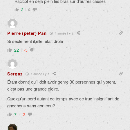
Racicot en déjà plein les bras sur d’autres causes
2
0
Pierre (peter) Pan
1 année il y a
Si seulement il,elle, était drôle
22
-5
Sergaz
1 année il y a
Étant donné qu’il doit avoir genre 30 personnes qui votent,
c’est pas une grande gloire.
Quelqu’un perd autant de temps avec ce truc insignifiant de
gnochons sans contenu?
7
-2