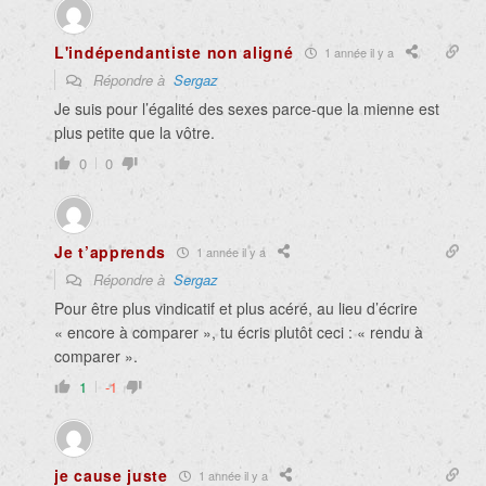
L'indépendantiste non aligné
1 année il y a
Répondre à
Sergaz
Je suis pour l’égalité des sexes parce-que la mienne est
plus petite que la vôtre.
0
0
Je t’apprends
1 année il y a
Répondre à
Sergaz
Pour être plus vindicatif et plus acéré, au lieu d’écrire
« encore à comparer », tu écris plutôt ceci : « rendu à
comparer ».
1
-1
je cause juste
1 année il y a