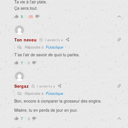
Ta vie à l’air plate.
Ça sera tout.
5
-25
Ton neveu
1 année il y a
Répondre à
Putaclique
T’as l’air de savoir de quoi tu parles.
7
0
Sergaz
1 année il y a
Répondre à
Putaclique
Bon, encore à comparer la grosseur des engins.
Misère, tu en perds de jour en jour.
7
0