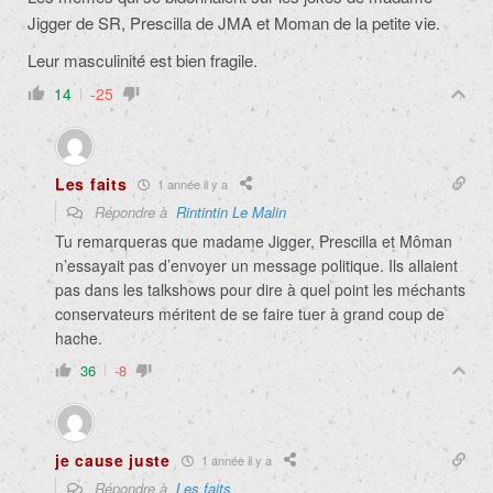
Jigger de SR, Prescilla de JMA et Moman de la petite vie.
Leur masculinité est bien fragile.
14
-25
Les faits
1 année il y a
Répondre à
Rintintin Le Malin
Tu remarqueras que madame Jigger, Prescilla et Môman
n’essayait pas d’envoyer un message politique. Ils allaient
pas dans les talkshows pour dire à quel point les méchants
conservateurs méritent de se faire tuer à grand coup de
hache.
36
-8
je cause juste
1 année il y a
Répondre à
Les faits