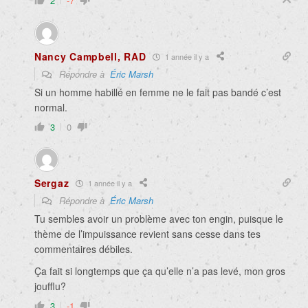
2
-7
Nancy Campbell, RAD
1 année il y a
Répondre à
Éric Marsh
Si un homme habillé en femme ne le fait pas bandé c’est
normal.
3
0
Sergaz
1 année il y a
Répondre à
Éric Marsh
Tu sembles avoir un problème avec ton engin, puisque le
thème de l’impuissance revient sans cesse dans tes
commentaires débiles.
Ça fait si longtemps que ça qu’elle n’a pas levé, mon gros
joufflu?
3
-1