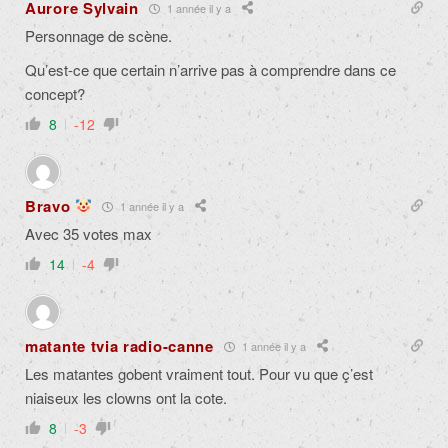
Aurore Sylvain
1 année il y a
Personnage de scène.
Qu’est-ce que certain n’arrive pas à comprendre dans ce
concept?
8
-12
Bravo
1 année il y a
Avec 35 votes max
14
-4
matante tvia radio-canne
1 année il y a
Les matantes gobent vraiment tout. Pour vu que ç’est
niaiseux les clowns ont la cote.
8
-3