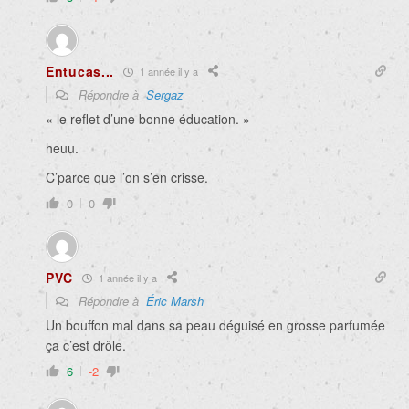
Entucas...
1 année il y a
Répondre à
Sergaz
«
le reflet d’une bonne éducation. »
heuu.
C’parce que l’on s’en crisse.
0
0
PVC
1 année il y a
Répondre à
Éric Marsh
Un bouffon mal dans sa peau déguisé en grosse parfumée
ça c’est drôle.
6
-2