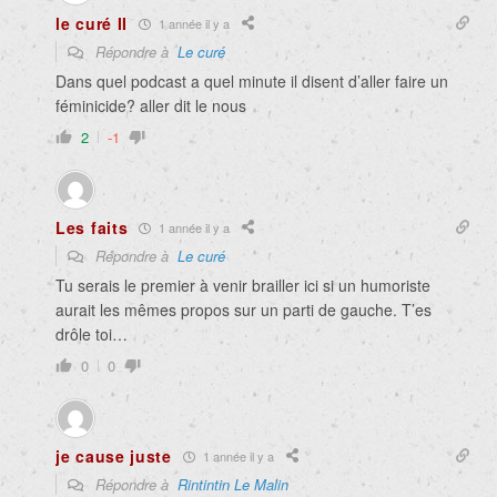
le curé II
1 année il y a
Répondre à
Le curé
Dans quel podcast a quel minute il disent d’aller faire un
féminicide? aller dit le nous
2
-1
Les faits
1 année il y a
Répondre à
Le curé
Tu serais le premier à venir brailler ici si un humoriste
aurait les mêmes propos sur un parti de gauche. T’es
drôle toi…
0
0
je cause juste
1 année il y a
Répondre à
Rintintin Le Malin