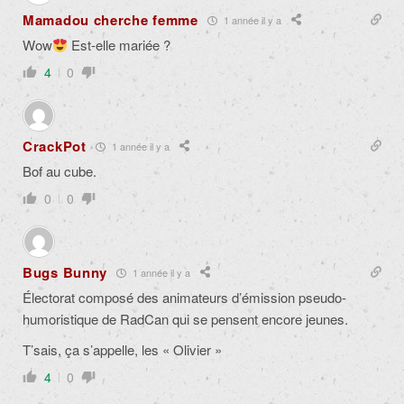
Mamadou cherche femme
1 année il y a
Wow
Est-elle mariée ?
4
0
CrackPot
1 année il y a
Bof au cube.
0
0
Bugs Bunny
1 année il y a
Électorat composé des animateurs d’émission pseudo-
humoristique de RadCan qui se pensent encore jeunes.
T’sais, ça s’appelle, les « Olivier »
4
0