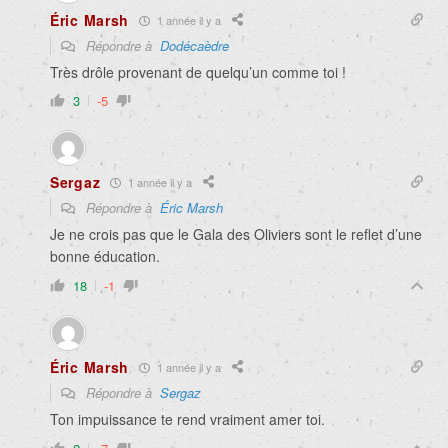
Éric Marsh
1 année il y a
Répondre à
Dodécaèdre
Très drôle provenant de quelqu’un comme toi !
3
-5
Sergaz
1 année il y a
Répondre à
Éric Marsh
Je ne crois pas que le Gala des Oliviers sont le reflet d’une
bonne éducation.
18
-1
Éric Marsh
1 année il y a
Répondre à
Sergaz
Ton impuissance te rend vraiment amer toi.