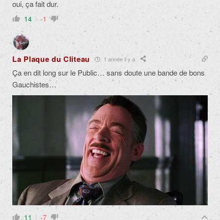
oui, ça fait dur.
14
-1
La Plaque du Cliteau
1 année il y a
Ça en dit long sur le Public… sans doute une bande de bons
Gauchistes…
11
-7