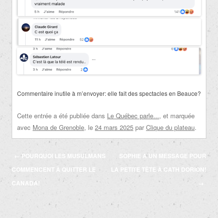
Commentaire inutile à m’envoyer: elle fait des spectacles en Beauce?
Cette entrée a été publiée dans
Le Québec parle...
, et marquée
avec
Mona de Grenoble
, le
24 mars 2025
par
Clique du plateau
.
Navigation
←
POURQUOI LES MUSULMANS
SOPHIE A UN MESSAGE POUR
des
COMMENCENT À QUITTER LE
LA PETITE TÊTE À CATH DORION!
articles
CANADA!
→