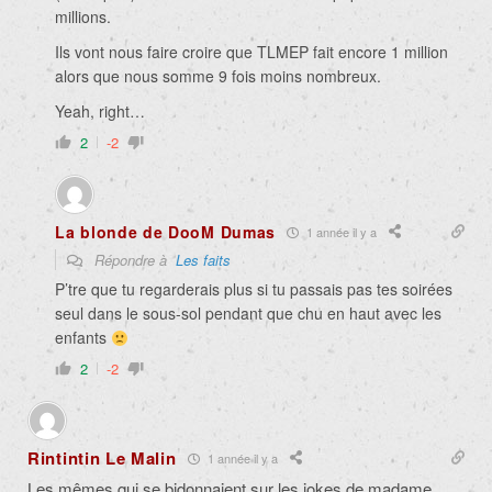
millions.
Ils vont nous faire croire que TLMEP fait encore 1 million
alors que nous somme 9 fois moins nombreux.
Yeah, right…
2
-2
La blonde de DooM Dumas
1 année il y a
Répondre à
Les faits
P’tre que tu regarderais plus si tu passais pas tes soirées
seul dans le sous-sol pendant que chu en haut avec les
enfants
2
-2
Rintintin Le Malin
1 année il y a
Les mêmes qui se bidonnaient sur les jokes de madame