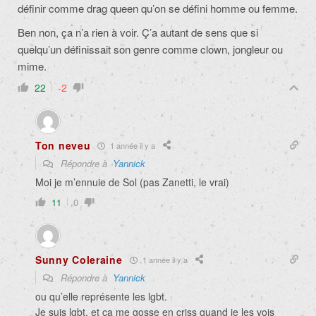
définir comme drag queen qu’on se défini homme ou femme.
Ben non, ça n’a rien à voir. Ç’a autant de sens que si
quelqu’un définissait son genre comme clown, jongleur ou
mime.
22
-2
Ton neveu
1 année il y a
Répondre à
Yannick
Moi je m’ennuie de Sol (pas Zanetti, le vrai)
11
0
Sunny Coleraine
1 année il y a
Répondre à
Yannick
ou qu’elle représente les lgbt.
Je suis lgbt, et ca me gosse en criss quand je les vois