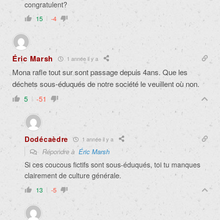
congratulent?
15
-4
Éric Marsh
1 année il y a
Mona rafle tout sur sont passage depuis 4ans. Que les
déchets sous-éduqués de notre société le veuillent où non.
5
-51
Dodécaèdre
1 année il y a
Répondre à
Éric Marsh
Si ces coucous fictifs sont sous-éduqués, toi tu manques
clairement de culture générale.
13
-5