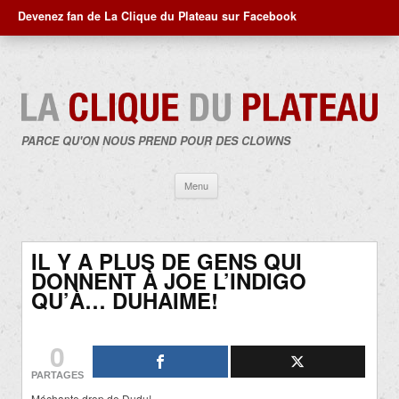
Devenez fan de La Clique du Plateau sur Facebook
PARCE QU'ON NOUS PREND POUR DES CLOWNS
Aller
Menu
au
contenu
IL Y A PLUS DE GENS QUI
DONNENT À JOE L’INDIGO
QU’À… DUHAIME!
0
PARTAGES
Méchante drop de Dudu!