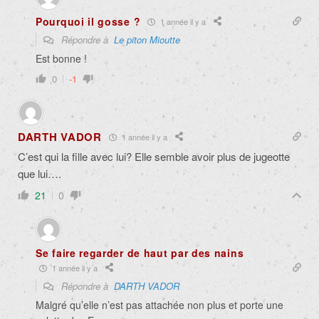
Pourquoi il gosse ?
1 année il y a
Répondre à
Le piton Mioutte
Est bonne !
0
-1
DARTH VADOR
1 année il y a
C’est qui la fille avec lui? Elle semble avoir plus de jugeotte
que lui….
21
0
Se faire regarder de haut par des nains
1 année il y a
Répondre à
DARTH VADOR
Malgré qu’elle n’est pas attachée non plus et porte une