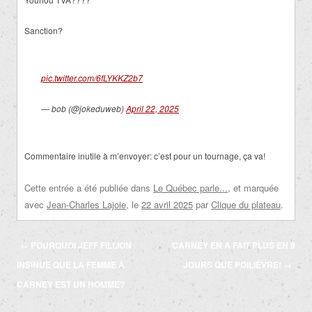
Sanction?
pic.twitter.com/6fLYKKZ2b7
— bob (@jokeduweb)
April 22, 2025
Commentaire inutile à m’envoyer: c’est pour un tournage, ça va!
Cette entrée a été publiée dans
Le Québec parle...
, et marquée
avec
Jean-Charles Lajoie
, le
22 avril 2025
par
Clique du plateau
.
Navigation
←
POURQUOI JEFF FILLION
CARNEY EN A FAIT PLUS EN 9
des
INSINUE QUE LA FEMME À
JOURS QUE POILIÈVRE!
→
articles
CARNEY EST UN HOMME?