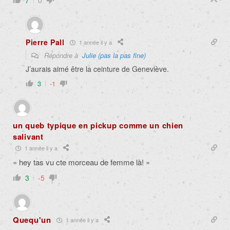
7
0
Pierre Pall
1 année il y a
Répondre à
Julie (pas la pas fine)
J’aurais aimé être la ceinture de Geneviève.
3
-1
un queb typique en pickup comme un chien
salivant
1 année il y a
« hey tas vu cte morceau de femme là! »
3
-5
Quequ'un
1 année il y a