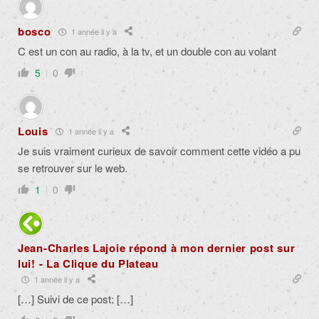
bosco
1 année il y a
C est un con au radio, à la tv, et un double con au volant
5
0
Louis
1 année il y a
Je suis vraiment curieux de savoir comment cette vidéo a pu
se retrouver sur le web.
1
0
Jean-Charles Lajoie répond à mon dernier post sur
lui! - La Clique du Plateau
1 année il y a
[…] Suivi de ce post: […]