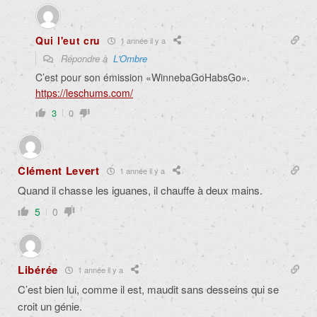
Qui l'eut cru
1 année il y a
Répondre à
L'Ombre
C’est pour son émission «WinnebaGoHabsGo».
https://leschums.com/
3
0
Clément Levert
1 année il y a
Quand il chasse les iguanes, il chauffe à deux mains.
5
0
Libérée
1 année il y a
C’est bien lui, comme il est, maudit sans desseins qui se
croit un génie.