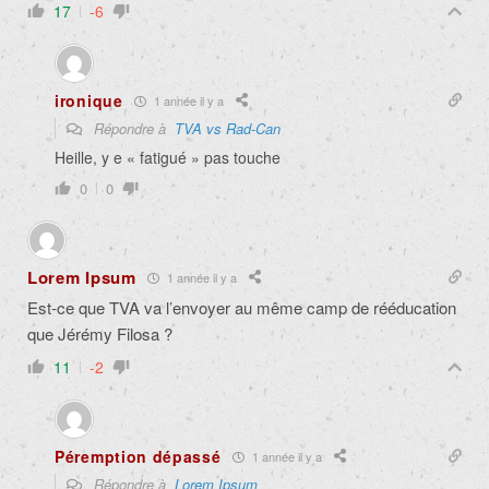
17
-6
ironique
1 année il y a
Répondre à
TVA vs Rad-Can
Heille, y e « fatigué » pas touche
0
0
Lorem Ipsum
1 année il y a
Est-ce que TVA va l’envoyer au même camp de rééducation
que Jérémy Filosa ?
11
-2
Péremption dépassé
1 année il y a
Répondre à
Lorem Ipsum