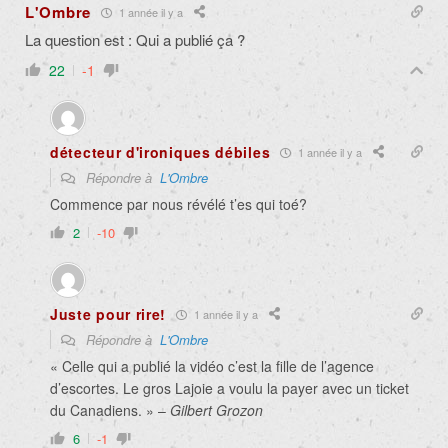
L'Ombre
1 année il y a
La question est : Qui a publié ça ?
22
-1
détecteur d'ironiques débiles
1 année il y a
Répondre à
L'Ombre
Commence par nous révélé t’es qui toé?
2
-10
Juste pour rire!
1 année il y a
Répondre à
L'Ombre
« Celle qui a publié la vidéo c’est la fille de l’agence
d’escortes. Le gros Lajoie a voulu la payer avec un ticket
du Canadiens. » –
Gilbert Grozon
6
-1