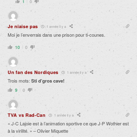
1
0
Je niaise pas
1 année il y a
Moi je l’enverrais dans une prison pour ti-counes.
10
0
Un fan des Nordiques
1 année il y a
Trois mots:
Sti d’gros cave!
9
0
TVA vs Rad-Can
1 année il y a
« J-C Lajoie est à l’animation sportive ce que J-P Wothier est
à la virilité. » – Olivier Miquette