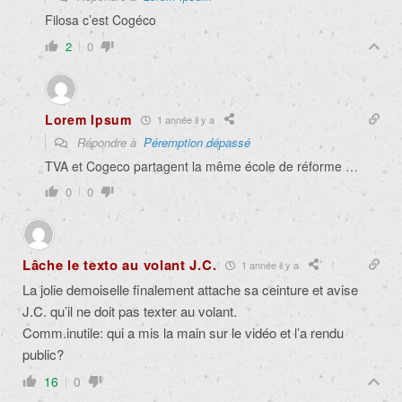
Filosa c’est Cogéco
2
0
Lorem Ipsum
1 année il y a
Répondre à
Péremption dépassé
TVA et Cogeco partagent la même école de réforme …
0
0
Lâche le texto au volant J.C.
1 année il y a
La jolie demoiselle finalement attache sa ceinture et avise
J.C. qu’il ne doit pas texter au volant.
Comm.inutile: qui a mis la main sur le vidéo et l’a rendu
public?
16
0