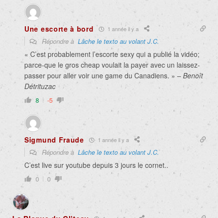
Une escorte à bord
1 année il y a
Répondre à
Lâche le texto au volant J.C.
« C’est probablement l’escorte sexy qui a publié la vidéo;
parce-que le gros cheap voulait la payer avec un laissez-
passer pour aller voir une game du Canadiens. » –
Benoît
Détrituzac
8
-5
Sigmund Fraude
1 année il y a
Répondre à
Lâche le texto au volant J.C.
C’est live sur youtube depuis 3 jours le cornet..
0
0