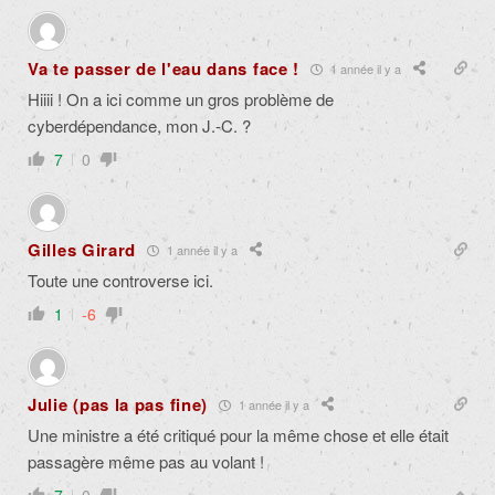
Va te passer de l'eau dans face !
1 année il y a
Hiiii ! On a ici comme un gros problème de
cyberdépendance, mon J.-C. ?
7
0
Gilles Girard
1 année il y a
Toute une controverse ici.
1
-6
Julie (pas la pas fine)
1 année il y a
Une ministre a été critiqué pour la même chose et elle était
passagère même pas au volant !