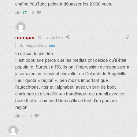
chaîne YouTube peine à dépasser les 2 000 vues.
17
0
ironique
1 année il y a
Répondre à
didi
tu dis ca, tu dis rien
Il est populaire parce que les medias ont décidé qu’il était
populaire. Surtout à RC, ils ont l’impression de s’abaisser à
jaser avec un truculent chevalier de Colomb de Bagotville.
Leur quota « region », ben moins important que
l’autochtone, noir et l’alphabet, avec un brin de body
challengé et diversifié -un handicapé- est rempli avec ce
bozo ti-clin…comme l’idee qu’ils se font d’un gars de
region
0
0