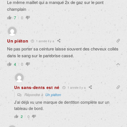
Le même maillet qui a manqué 2x de gaz sur le pont
champlain
7
0
Un piéton
1 année il y a
Ne pas porter sa ceinture laisse souvent des cheveux collés
dans le sang sur le parebrise cassé.
4
0
Un sans-dents est né
1 année il y a
Répondre à
Un piéton
J’ai déjà vu une marque de dentition complète sur un
tableau de bord.
2
0