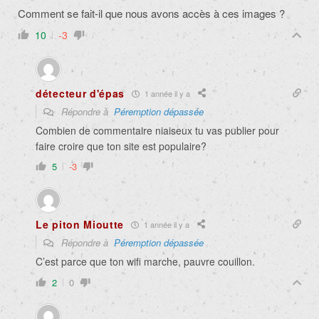
Comment se fait-il que nous avons accès à ces images ?
10
-3
détecteur d'épas
1 année il y a
Répondre à
Péremption dépassée
Combien de commentaire niaiseux tu vas publier pour
faire croire que ton site est populaire?
5
-3
Le piton Mioutte
1 année il y a
Répondre à
Péremption dépassée
C’est parce que ton wifi marche, pauvre couillon.
2
0