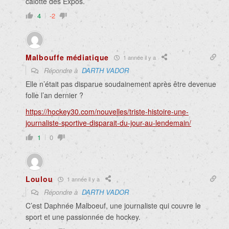
calotte des Expos.
4
-2
Malbouffe médiatique
1 année il y a
Répondre à
DARTH VADOR
Elle n’était pas disparue soudainement après être devenue
folle l’an dernier ?
https://hockey30.com/nouvelles/triste-histoire-une-
journaliste-sportive-disparait-du-jour-au-lendemain/
1
0
Loulou
1 année il y a
Répondre à
DARTH VADOR
C’est Daphnée Malboeuf, une journaliste qui couvre le
sport et une passionnée de hockey.