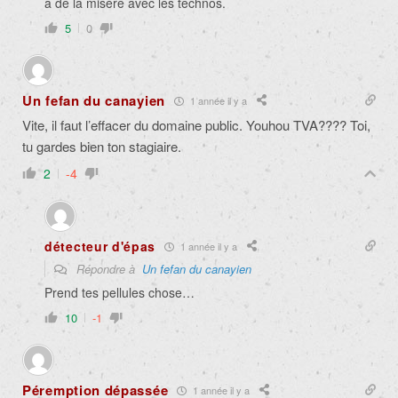
a de la misère avec les technos.
5
0
Un fefan du canayien
1 année il y a
Vite, il faut l’effacer du domaine public. Youhou TVA???? Toi,
tu gardes bien ton stagiaire.
2
-4
détecteur d'épas
1 année il y a
Répondre à
Un fefan du canayien
Prend tes pellules chose…
10
-1
Péremption dépassée
1 année il y a