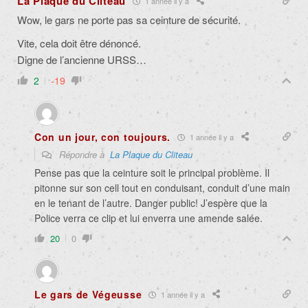
La Plaque du Cliteau
1 année il y a
Wow, le gars ne porte pas sa ceinture de sécurité.
Vite, cela doit être dénoncé.
Digne de l’ancienne URSS…
2
-19
Con un jour, con toujours.
1 année il y a
Répondre à
La Plaque du Cliteau
Pense pas que la ceinture soit le principal problème. Il
pitonne sur son cell tout en conduisant, conduit d’une main
en le tenant de l’autre. Danger public! J’espère que la
Police verra ce clip et lui enverra une amende salée.
20
0
Le gars de Végeusse
1 année il y a