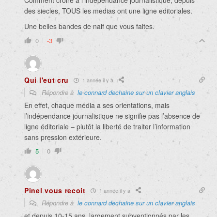
Comment croire a l’independance journalistique, depuis
des siecles, TOUS les medias ont une ligne editoriales.
Une belles bandes de naif que vous faites.
0
-3
Qui l'eut cru
1 année il y a
Répondre à
le connard dechaine sur un clavier anglais
En effet, chaque média a ses orientations, mais
l’indépendance journalistique ne signifie pas l’absence de
ligne éditoriale – plutôt la liberté de traiter l’information
sans pression extérieure.
5
0
Pinel vous recoit
1 année il y a
Répondre à
le connard dechaine sur un clavier anglais
et depuis 10-15 ans, largement subventionnés par les