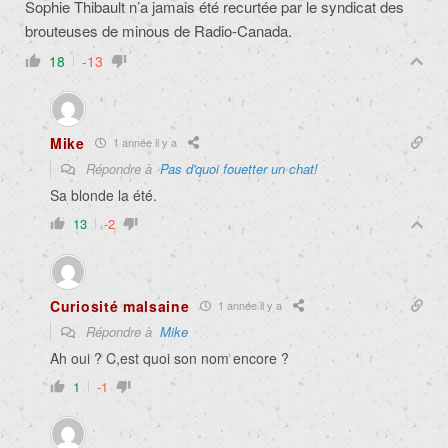
Sophie Thibault n’a jamais été recurtée par le syndicat des
brouteuses de minous de Radio-Canada.
18
-13
Mike
1 année il y a
Répondre à
Pas d'quoi fouetter un chat!
Sa blonde la été.
13
-2
Curiosité malsaine
1 année il y a
Répondre à
Mike
Ah oui ? C,est quoi son nom encore ?
1
-1