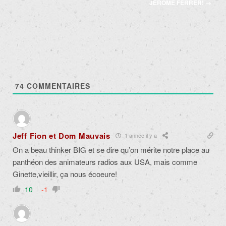
articles
JÉRÔME FERRER!
→
74
COMMENTAIRES
Jeff Fion et Dom Mauvais
1 année il y a
On a beau thinker BIG et se dire qu’on mérite notre place au
panthéon des animateurs radios aux USA, mais comme
Ginette,vieillir, ça nous écoeure!
10
-1