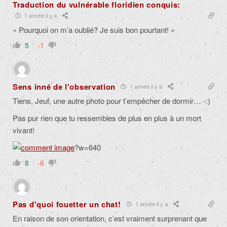
Traduction du vulnérable floridien conquis:
1 année il y a
« Pourquoi on m’a oublié? Je suis bon pourtant! »
5
-1
Sens inné de l'observation
1 année il y a
Tiens, Jeuf, une autre photo pour t’empêcher de dormir… -:)
Pas pur rien que tu ressembles de plus en plus à un mort
vivant!
?w=640
8
-6
Pas d'quoi fouetter un chat!
1 année il y a
En raison de son orientation, c’est vraiment surprenant que