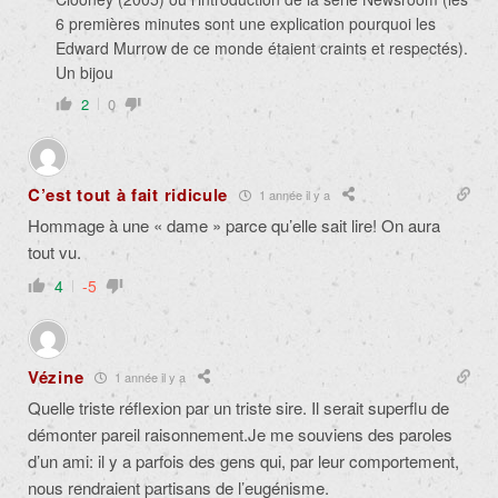
6 premières minutes sont une explication pourquoi les
Edward Murrow de ce monde étaient craints et respectés).
Un bijou
2
0
C’est tout à fait ridicule
1 année il y a
Hommage à une « dame » parce qu’elle sait lire! On aura
tout vu.
4
-5
Vézine
1 année il y a
Quelle triste réflexion par un triste sire. Il serait superflu de
démonter pareil raisonnement.Je me souviens des paroles
d’un ami: il y a parfois des gens qui, par leur comportement,
nous rendraient partisans de l’eugénisme.