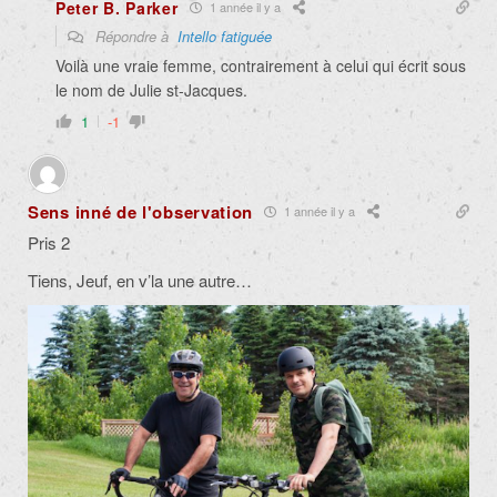
Peter B. Parker
1 année il y a
Répondre à
Intello fatiguée
Voilà une vraie femme, contrairement à celui qui écrit sous
le nom de Julie st-Jacques.
1
-1
Sens inné de l'observation
1 année il y a
Pris 2
Tiens, Jeuf, en v’la une autre…