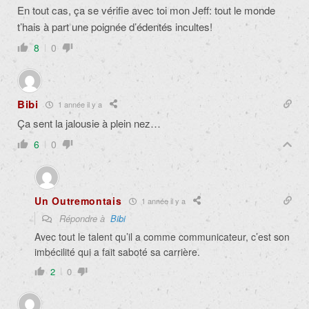
En tout cas, ça se vérifie avec toi mon Jeff: tout le monde
t’hais à part une poignée d’édentés incultes!
8
0
Bibi
1 année il y a
Ça sent la jalousie à plein nez…
6
0
Un Outremontais
1 année il y a
Répondre à
Bibi
Avec tout le talent qu’il a comme communicateur, c’est son
imbécilité qui a fait saboté sa carrière.
2
0