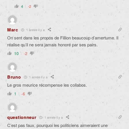
4
-2
Marc
1 année il y a
On sent dans les propos de Fillion beaucoup d’amertume. Il
réalise qu’il ne sera jamais honoré par ses pairs.
10
-2
Bruno
1 année il y a
Le gros meurice récompense les collabos.
1
-6
questionneur
1 année il y a
C’est pas faux, pourquoi les politiciens aimeraient une