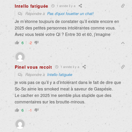
Intello fatiguée
1 année il y a
Répondre à
Pas d'quoi fouetter un chat!
Je m’étonne toujours de constater qu’il existe encore en
2025 des petites personnes intolérantes comme vous.
Avez vous testé votre QI ? Entre 30 et 60, j’imagine
6
-2
Pinel vous recoit
1 année il y a
Répondre à
Intello fatiguée
je vois pas ce qu’il y a d’intolérant dans le fait de dire que
So-So aime les smoked meat à saveur de Gaspésie.
Le cacher en 2025 me semble plus stupide que des
commentaires sur les broutte-minous.
6
-1