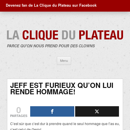
Devenez fan de La Clique du Plateau sur Facebook
PARCE QU'ON NOUS PREND POUR DES CLOWNS
Aller
Menu
au
contenu
JEFF EST FURIEUX QU’ON LUI
RENDE HOMMAGE!
0
PARTAGES
C’est sûr que c’est dur à prendre quand le seul hommage que t’as eu,
c’est celui de Gerry!