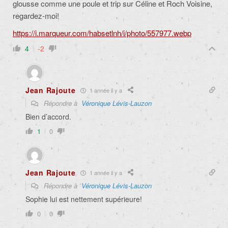
glousse comme une poule et trip sur Céline et Roch Voisine,
regardez-moi!
https://i.marqueur.com/habsetlnh/i/photo/557977.webp
4
-2
Jean Rajoute
1 année il y a
Répondre à
Véronique Lévis-Lauzon
Bien d’accord.
1
0
Jean Rajoute
1 année il y a
Répondre à
Véronique Lévis-Lauzon
Sophie lui est nettement supérieure!
0
0