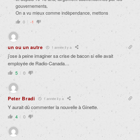
gouvernements.
On a vu mieux comme indèpendance, mettons
0
-1
un ou un autre
1 année il y a
j’ose à peine imaginer sa crise de bacon si elle avait
employée de Radio-Canada…
5
0
Peter Bradi
1 année il y a
Y aurait dû commenter la nouvelle à Ginette.
4
0