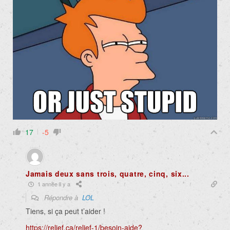
17
-5
Jamais deux sans trois, quatre, cinq, six...
1 année il y a
Répondre à
LOL
Tiens, si ça peut t’aider !
https://relief.ca/relief-1/besoin-aide?