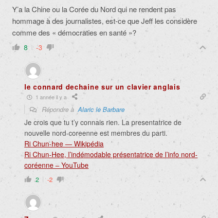
Y’a la Chine ou la Corée du Nord qui ne rendent pas
hommage à des journalistes, est-ce que Jeff les considère
comme des « démocraties en santé »?
8
-3
le connard dechaine sur un clavier anglais
1 année il y a
Répondre à
Alaric le Barbare
Je crois que tu t’y connais rien. La presentatrice de
nouvelle nord-coreenne est membres du parti.
Ri Chun-hee — Wikipédia
Ri Chun-Hee, l’indémodable présentatrice de l’info nord-
coréenne – YouTube
2
-2