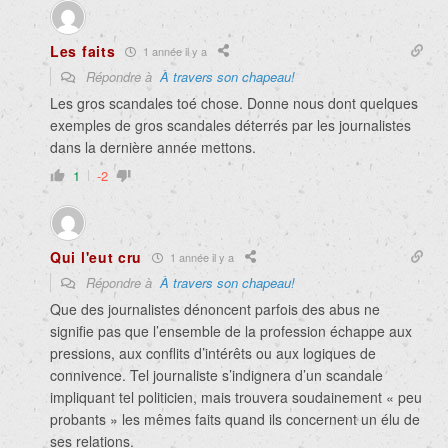
Les faits
1 année il y a
Répondre à
À travers son chapeau!
Les gros scandales toé chose. Donne nous dont quelques
exemples de gros scandales déterrés par les journalistes
dans la dernière année mettons.
1
-2
Qui l'eut cru
1 année il y a
Répondre à
À travers son chapeau!
Que des journalistes dénoncent parfois des abus ne
signifie pas que l’ensemble de la profession échappe aux
pressions, aux conflits d’intérêts ou aux logiques de
connivence. Tel journaliste s’indignera d’un scandale
impliquant tel politicien, mais trouvera soudainement « peu
probants » les mêmes faits quand ils concernent un élu de
ses relations.