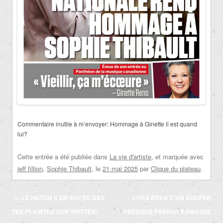
Commentaire inutile à m’envoyer: Hommage à Ginette il est quand
lui?
Cette entrée a été publiée dans
La vie d'artiste
, et marquée avec
jeff fillion
,
Sophie Thibault
, le
21 mai 2025
par
Clique du plateau
.
Navigation
←
LE HILTON S’EN SACRE DES
L’HAS BEEN D’UN SOUPER
des
TES PLAINTES SUR TWITTER!
PRESQUE PARFAIT RAMASSE