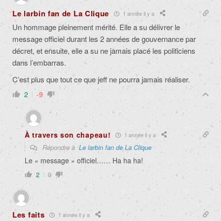
Le larbin fan de La Clique
1 année il y a
Un hommage pleinement mérité. Elle a su délivrer le
message officiel durant les 2 années de gouvernance par
décret, et ensuite, elle a su ne jamais placé les politiciens
dans l’embarras.
C’est plus que tout ce que jeff ne pourra jamais réaliser.
2
-9
À travers son chapeau!
1 année il y a
Répondre à
Le larbin fan de La Clique
Le « message » officiel…… Ha ha ha!
2
0
Les faits
1 année il y a