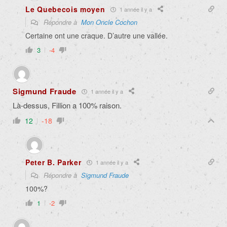
Le Quebecois moyen
1 année il y a
Répondre à
Mon Oncle Cochon
Certaine ont une craque. D’autre une vallée.
3
-4
Sigmund Fraude
1 année il y a
Là-dessus, Fillion a 100% raison.
12
-18
Peter B. Parker
1 année il y a
Répondre à
Sigmund Fraude
100%?
1
-2