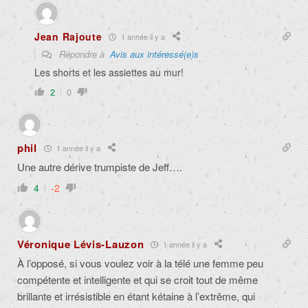
Jean Rajoute
1 année il y a
Répondre à
Avis aux intéressé(e)s
Les shorts et les assiettes au mur!
2
0
phil
1 année il y a
Une autre dérive trumpiste de Jeff….
4
-2
Véronique Lévis-Lauzon
1 année il y a
À l’opposé, si vous voulez voir à la télé une femme peu
compétente et intelligente et qui se croit tout de même
brillante et irrésistible en étant kétaine à l’extrême, qui