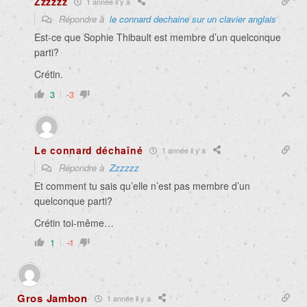
Zzzzzz
1 année il y a
Répondre à
le connard dechaine sur un clavier anglais
Est-ce que Sophie Thibault est membre d’un quelconque
parti?
Crétin.
3
-3
Le connard déchaîné
1 année il y a
Répondre à
Zzzzzz
Et comment tu sais qu’elle n’est pas membre d’un
quelconque parti?
Crétin toi-même…
1
-1
Gros Jambon
1 année il y a