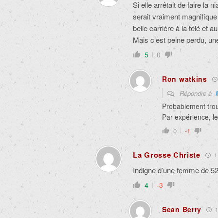
Si elle arrêtait de faire la 
serait vraiment magnifique 
belle carrière à la télé et 
Mais c’est peine perdu, un
5
0
Ron watkins
Répondre à
Probablement troub
Par expérience, l
0
-1
La Grosse Christe
1 
Indigne d’une femme de 
4
-3
Sean Berry
1