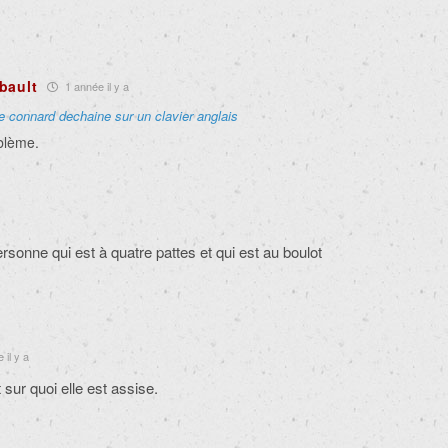
bault
1 année il y a
le connard dechaine sur un clavier anglais
oblème.
rsonne qui est à quatre pattes et qui est au boulot
 il y a
 sur quoi elle est assise.