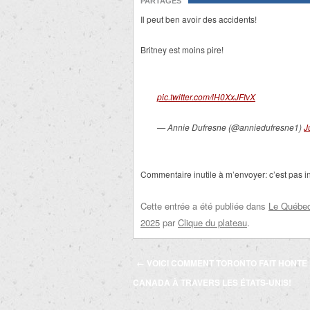
PARTAGES
Il peut ben avoir des accidents!
Britney est moins pire!
pic.twitter.com/lH0XxJFtvX
— Annie Dufresne (@anniedufresne1)
J
Commentaire inutile à m’envoyer: c’est pas int
Cette entrée a été publiée dans
Le Québec 
2025
par
Clique du plateau
.
Navigation
←
VOICI COMMENT TORONTO FAIT HONTE
des
CANADA À TRAVERS LES ÉTATS-UNIS!
articles