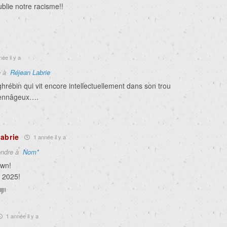
ublie notre racisme!!
ée il y a
e à
Réjean Labrie
rébin qui vit encore intellectuellement dans son trou
yennâgeux….
abrie
1 année il y a
ndre à
Nom*
own!
n 2025!
1 année il y a