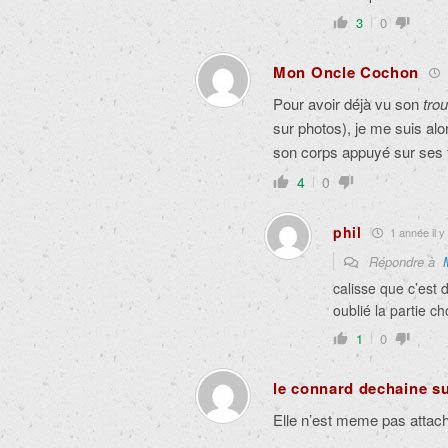
3
0
Mon Oncle Cochon
Pour avoir déjà vu son
trou
sur photos), je me suis alor
son corps appuyé sur ses f
4
0
phil
1 année il y
Répondre à
calisse que c’est d
oublié la partie c
1
0
le connard dechaine su
Elle n’est meme pas attac