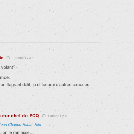
ie
1 année il y a
u volant?»
 moé.
n flagrant délit, je diffuserai d’autres excuses
futur chef du PCQ
1 année il y a
Jean-Charles Rabat-Joie
 si on le ramasse…