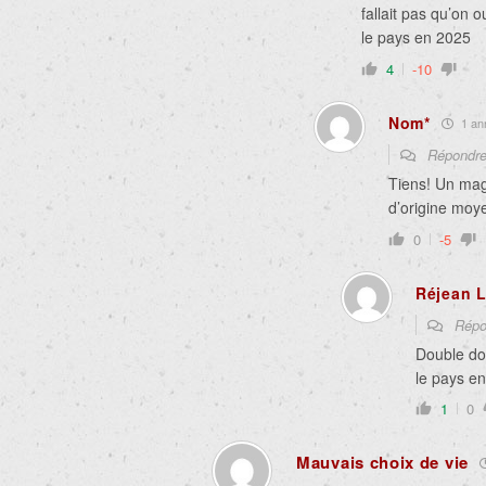
fallait pas qu’on o
le pays en 2025
4
-10
Nom*
1 ann
Répondr
Tiens! Un magh
d’origine mo
0
-5
Réjean L
Répo
Double d
le pays e
1
0
Mauvais choix de vie