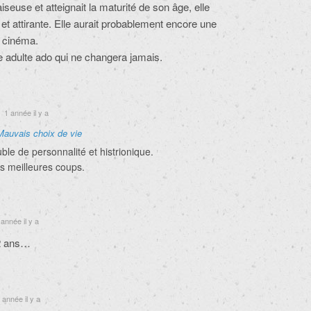
niaiseuse et atteignait la maturité de son âge, elle
et attirante. Elle aurait probablement encore une
au cinéma.
e adulte ado qui ne changera jamais.
1 année il y a
Mauvais choix de vie
le de personnalité et histrionique.
es meilleures coups.
année il y a
52 ans…
 année il y a