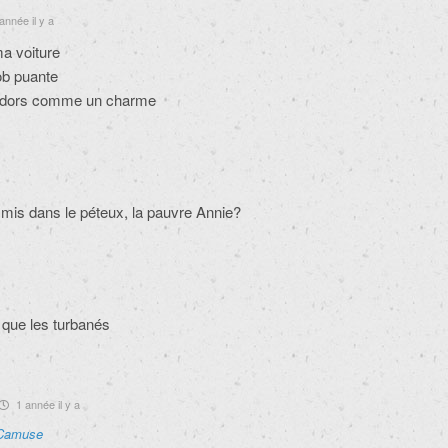
année il y a
a voiture
ob puante
je dors comme un charme
e mis dans le péteux, la pauvre Annie?
 que les turbanés
1 année il y a
Camuse