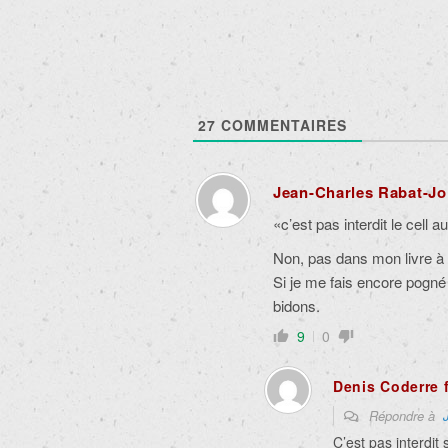
27
COMMENTAIRES
Jean-Charles Rabat-Jo
«c’est pas interdit le cell a
Non, pas dans mon livre à
Si je me fais encore pogné e
bidons.
9
0
Denis Coderre 
Répondre à
C’est pas interdit