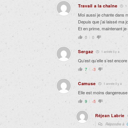
Travail a la chaîne
1 
Moi aussi je chante dans m
Depuis que j’ai laissé ma j
Et en prime, maintenant 
0
0
Sergaz
1 année il y a
Qu’est qu’elle s’est encor
7
-3
Camuse
1 année il y a
Elle est moins dangereuse
9
-5
Réjean Labrie
Répondre à