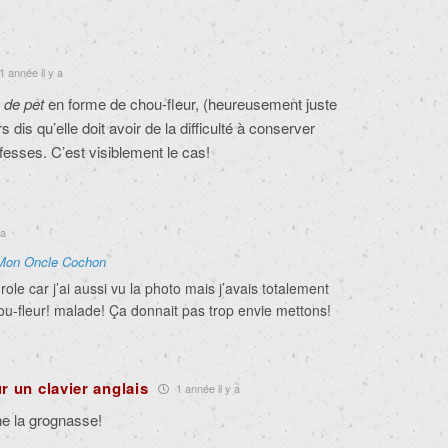
1 année il y a
 de pet
en forme de chou-fleur, (heureusement juste
s dis qu’elle doit avoir de la difficulté à conserver
esses. C’est visiblement le cas!
 a
Mon Oncle Cochon
role car j’ai aussi vu la photo mais j’avais totalement
hou-fleur! malade! Ça donnait pas trop envie mettons!
r un clavier anglais
1 année il y a
he la grognasse!