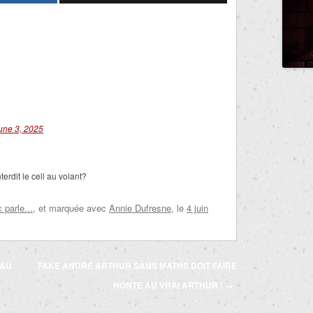
une 3, 2025
erdit le cell au volant?
parle...
, et marquée avec
Annie Dufresne
, le
4 juin
 AU
FAKE ANDRÉ ARTHUR SANS MATHS DOIT FAIRE
HONTE AU VRAI ARTHUR !
→