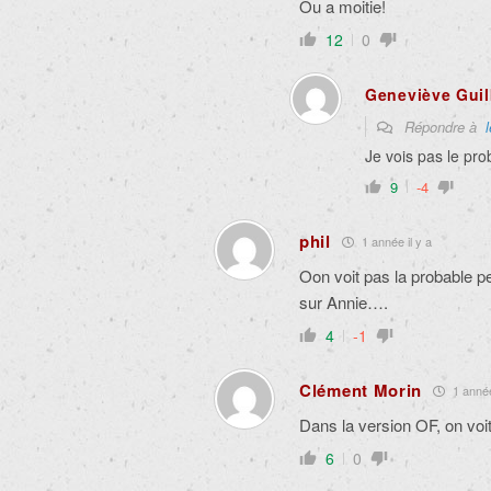
Ou a moitie!
12
0
Geneviève Guil
Répondre à
Je vois pas le pr
9
-4
phil
1 année il y a
Oon voit pas la probable pe
sur Annie….
4
-1
Clément Morin
1 année
Dans la version OF, on voit
6
0