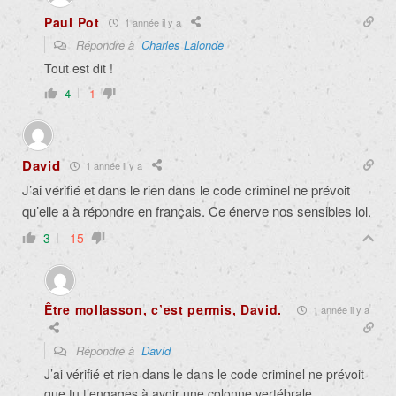
Paul Pot
1 année il y a
Répondre à
Charles Lalonde
Tout est dit !
4
-1
David
1 année il y a
J’ai vérifié et dans le rien dans le code criminel ne prévoit
qu’elle a à répondre en français. Ce énerve nos sensibles lol.
3
-15
Être mollasson, c’est permis, David.
1 année il y a
Répondre à
David
J’ai vérifié et rien dans le dans le code criminel ne prévoit
que tu t’engages à avoir une colonne vertébrale.