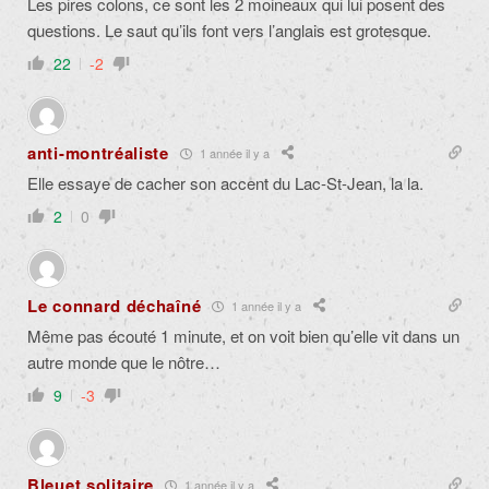
Les pires colons, ce sont les 2 moineaux qui lui posent des
questions. Le saut qu’ils font vers l’anglais est grotesque.
22
-2
anti-montréaliste
1 année il y a
Elle essaye de cacher son accent du Lac-St-Jean, la la.
2
0
Le connard déchaîné
1 année il y a
Même pas écouté 1 minute, et on voit bien qu’elle vit dans un
autre monde que le nôtre…
9
-3
Bleuet solitaire
1 année il y a