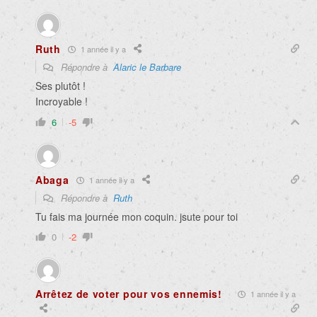
Ruth
1 année il y a
Répondre à
Alaric le Barbare
Ses plutôt !
Incroyable !
6
-5
Abaga
1 année il y a
Répondre à
Ruth
Tu fais ma journée mon coquin. jsute pour toi
0
-2
Arrêtez de voter pour vos ennemis!
1 année il y a