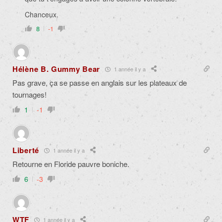
Chanceux.
8
-1
Hélène B. Gummy Bear
1 année il y a
Pas grave, ça se passe en anglais sur les plateaux de
tournages!
1
-1
Liberté
1 année il y a
Retourne en Floride pauvre boniche.
6
-3
WTF
1 année il y a