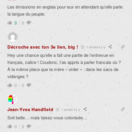
Les émissions en anglais pour eux en attendant qu’elle parle
la langue du peuple.
3
0
Décroche avec ton 3e lien, big !
1 année il y a
Hey une chance qu’elle a fait une partie de l’entrevue en
français, calice ! Coudonc, t’as appris à parler francais où ?
À la même place que ta mère « order » : dans les sacs de
vidanges ?
0
0
Jean-Yves Handfield
1 année il y a
Soit belle… mais taisez-vous colonisée…
0
0