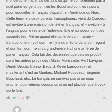
monde du tennis, mais certains ici qui ne comprennent pas à
quel point les gens comme les Bouchard sont les raisons
pour lesquelles le français disparaît en Amérique du Nord.
Cette femme a deux parents francophones, vient du Québec,
est invitée à une émission de télé en français, et « switch » à
l’anglais pour le reste de l’entrevue. Elle et sa soeur sont des
assimilisées. Même quand elle parle de sa « mamie »
francophone on voit comme il y a du mépris dans son regard
et son ton, comme si sa grand-mère était une arriérée de
parler français. Cela fait des décennies que cela se produit
dans les autres provinces (Alanis Morissette, Avril Lavigne,
Derek Drouin, Connor Bedard, Kevin Lamoureux) et
maintenant c’est au Québec: Michael Rousseau, Engenie
Bouchard, etc.. Le français ne survivra pas si on nous
crache nous-mêmes dessus ou si on est placide face à ceux
qui le font.
15
-3