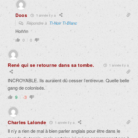
Doos
1 année il y a
Répondre à
Ti-Noir Ti-Blanc
Hon̈n̈n
0
0
René qui se retourne dans sa tombe.
1 année il y a
INCROYABLE. Ils auraient dû cesser l’entrevue. Quelle belle
gang de colonisés.
9
-3
Charles Lalonde
1 année il y a
Il n’y a rien de mal à bien parler anglais pour être dans le