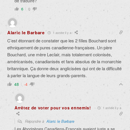
de traduire?
6
0
Alaric le Barbare
1 année il y a
C’est étonnant de constater que les 2 filles Bouchard sont
ethniquement de pures canadienne-françaises. Un père
Bouchard, une mère Leclair, mais totalement colonisés,
américanisés, canadianisés et fans absolus de la monarchie
britannique. Ça donne deux anglicisées qui ont de la difficulté
à parler la langue de leurs grands-parents.
48
-4
Arrêtez de voter pour vos ennemis!
1 année il y a
Répondre à
Alaric le Barbare
Les Aborigènes Canadiens-Français avaient juste a se