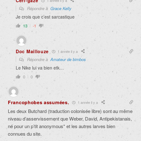
Cerf-gaze
1 année il y a
Répondre à
Grace Kelly
Je crois que c’est sarcastique
13
-1
Doc Maillouze
1 année il y a
Répondre à
Amateur de bimbos
Le Nike lui va bien etk…
0
0
Francophobes assumées.
1 année il y a
Les deux Butchard (traduction colonisée libre) sont au même
niveau d’asservissement que Weber, David, Antipekistanais,
né pour un p’tit anonymous* et les autres larves bien
connues du site.