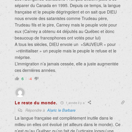
séparer du Canada en 1995. Depuis ce temps, la langue
française et le peuple dégringolent et on sait que DIEU
nous envoie des satanistes comme Trudeau père,
Trudeau fils et le pire, Carney mais le peuple vote pour
eux (Carney a obtenu 44 députés au Québec et donc
beaucoup de francophones ont votés pour lui)
A tous les siècles, DIEU envoie un »SAUVEUR » pour
»réinitialiser » un peuple mais le peuple le refuse et le
méprise.
L’immigration n’a jamais cessée, elle a juste augmentée
ces dernières années.
6
-4
Le reste du monde.
1 année il y a
Répondre à
Alaric le Barbare
La langue française est complètement inutile dans le
milieu on elles ont évolué (et ailleurs dans le monde). Ce
n’est qu’au Québec qu’on fait de l’urticaire lorsqu’une