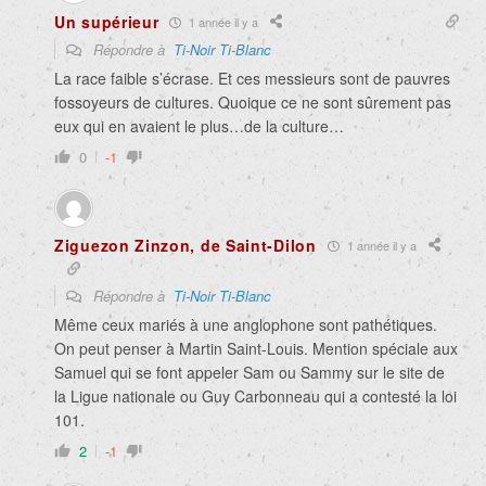
Un supérieur
1 année il y a
Répondre à
Ti-Noir Ti-Blanc
La race faible s’écrase. Et ces messieurs sont de pauvres
fossoyeurs de cultures. Quoique ce ne sont sûrement pas
eux qui en avaient le plus…de la culture…
0
-1
Ziguezon Zinzon, de Saint-Dilon
1 année il y a
Répondre à
Ti-Noir Ti-Blanc
Même ceux mariés à une anglophone sont pathétiques.
On peut penser à Martin Saint-Louis. Mention spéciale aux
Samuel qui se font appeler Sam ou Sammy sur le site de
la Ligue nationale ou Guy Carbonneau qui a contesté la loi
101.
2
-1