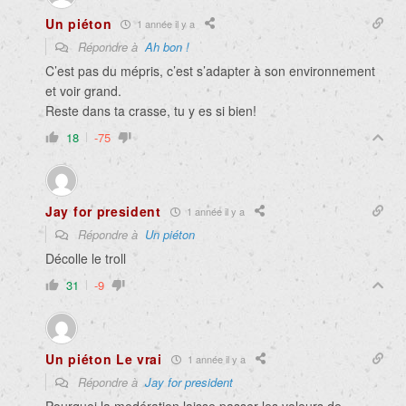
Un piéton
1 année il y a
Répondre à
Ah bon !
C’est pas du mépris, c’est s’adapter à son environnement
et voir grand.
Reste dans ta crasse, tu y es si bien!
18
-75
Jay for president
1 année il y a
Répondre à
Un piéton
Décolle le troll
31
-9
Un piéton Le vrai
1 année il y a
Répondre à
Jay for president