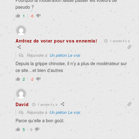
Pourquoi la modération laisse passer les voleurs de
pseudo ?
1
-6
Arrêtez de voter pour vos ennemis!
1 année il y a
Répondre à
Un piéton Le vrai
Depuis la grippe chinoise, il n’y a plus de modérateur sur
ce site…et bien d’autres
2
-2
David
1 année il y a
Répondre à
Un piéton Le vrai
Parce qu’elle a bon goût.
5
0