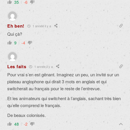
35
-6
Eh ben!
1 année il y a
Qui çà?
9
-4
Les faits
1 année il y a
Pour vrai s’en est gênant. Imaginez un peu, un invité sur un
plateau anglophone qui dirait 3 mots en anglais et qui
switcherait au français pour le reste de l’entrevue.
Et les animateurs qui switchent à l’anglais, sachant très bien
qu’elle comprend le français.
De beaux colonisés.
48
-2