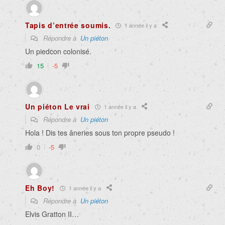
Tapis d’entrée soumis.
1 année il y a
Répondre à
Un piéton
Un piedcon colonisé.
15
-5
Un piéton Le vrai
1 année il y a
Répondre à
Un piéton
Hola ! Dis tes âneries sous ton propre pseudo !
0
-5
Eh Boy!
1 année il y a
Répondre à
Un piéton
Elvis Gratton II…