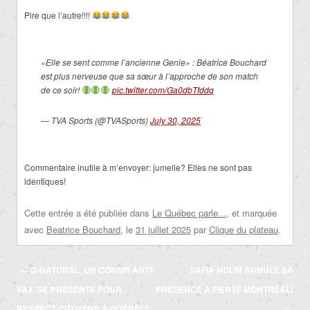
Pire que l’autre!!!!
«Elle se sent comme l’ancienne Genie» : Béatrice Bouchard
est plus nerveuse que sa sœur à l’approche de son match
de ce soir!
pic.twitter.com/Ga0dbTfddq
— TVA Sports (@TVASports)
July 30, 2025
Commentaire inutile à m’envoyer: jumelle? Elles ne sont pas
identiques!
Cette entrée a été publiée dans
Le Québec parle...
, et marquée
avec
Beatrice Bouchard
, le
31 juillet 2025
par
Clique du plateau
.
Navigation
←
D-NATURAL, UN CONSPI ANTI-
SAFIA NOLIN ANNULE SA
des
VAX, SE PRÉSENTE POUR
PRÉSENCE À FIERTÉ MONTRÉAL!
articles
RESPECT CITOYENS À QUÉBEC!
→