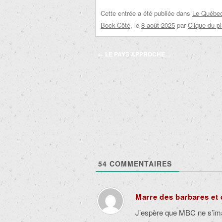
Cette entrée a été publiée dans
Le Québec 
Bock-Côté
, le
8 août 2025
par
Clique du p
Navigation
←
LE PAYS APPROCHE…
des
articles
54
COMMENTAIRES
Marre des barbares et 
J’espère que MBC ne s’ima