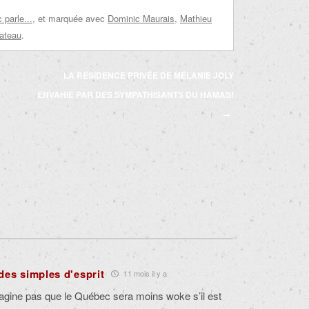
parle...
, et marquée avec
Dominic Maurais
,
Mathieu
lateau
.
LA RÉSIDENCE PRIVÉE DE MÉLANIE JOLY
ENVAHIE PAR DES SYMPATHISANTS DU HAMAS!
→
des simples d'esprit
11 mois il y a
gine pas que le Québec sera moins woke s’il est