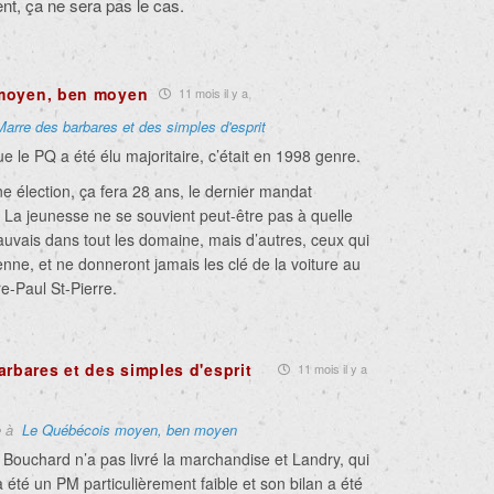
t, ça ne sera pas le cas.
moyen, ben moyen
11 mois il y a
Marre des barbares et des simples d'esprit
ue le PQ a été élu majoritaire, c’était en 1998 genre.
ne élection, ça fera 28 ans, le dernier mandat
. La jeunesse ne se souvient peut-être pas à quelle
mauvais dans tout les domaine, mais d’autres, ceux qui
enne, et ne donneront jamais les clé de la voiture au
re-Paul St-Pierre.
arbares et des simples d'esprit
11 mois il y a
e à
Le Québécois moyen, ben moyen
 Bouchard n’a pas livré la marchandise et Landry, qui
a été un PM particulièrement faible et son bilan a été