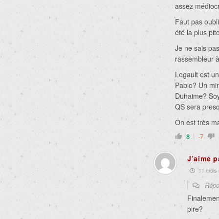
assez médioc
Faut pas oubli
été la plus pi
Je ne sais pa
rassembleur à 
Legault est un
Pablo? Un min
Duhaime? Soy
QS sera presq
On est très ma
8
-7
J’aime p
11 mois i
Répo
Finalement
pire?