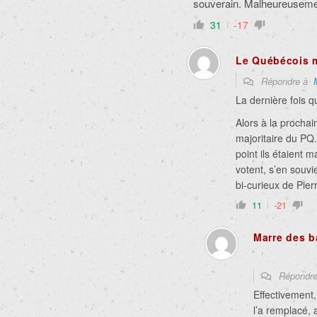
souverain. Malheureusemen
31
-17
Le Québécois 
Répondre à
La dernière fois q
Alors à la prochai
majoritaire du PQ
point ils étaient 
votent, s’en souvi
bi-curieux de Pier
11
-21
Marre des b
Répondr
Effectivement,
l’a remplacé, 