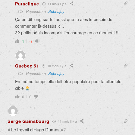
Putaclique
11 mois il y a
Répondre à
SebLajoy
Ça en dit long sur toi aussi que tu aies le besoin de
commenter là-dessus ici…
32 petits pénis incompris t’encourage en ce moment !!!
1
-3
Quebec 51
10 mois il y a
Répondre à
SebLajoy
En même temps elle doit être populaire pour la clientèle
cible
0
0
Serge Gainsbourg
11 mois il y a
« Le travail d’Hugo Dumas »?