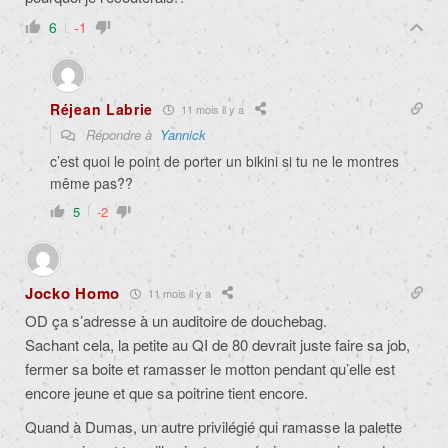
6
-1
Réjean Labrie
11 mois il y a
Répondre à
Yannick
c’est quoi le point de porter un bikini si tu ne le montres
même pas??
5
-2
Jocko Homo
11 mois il y a
OD ça s’adresse à un auditoire de douchebag.
Sachant cela, la petite au QI de 80 devrait juste faire sa job,
fermer sa boite et ramasser le motton pendant qu’elle est
encore jeune et que sa poitrine tient encore.
Quand à Dumas, un autre privilégié qui ramasse la palette