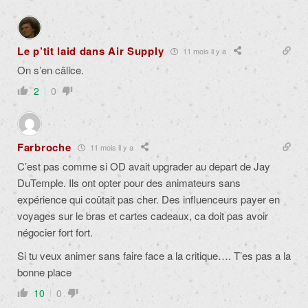
Le p’tit laid dans Air Supply
11 mois il y a
On s’en câlice.
2
0
Farbroche
11 mois il y a
C’est pas comme si OD avait upgrader au depart de Jay
DuTemple. Ils ont opter pour des animateurs sans
expérience qui coûtait pas cher. Des influenceurs payer en
voyages sur le bras et cartes cadeaux, ca doit pas avoir
négocier fort fort.
Si tu veux animer sans faire face a la critique…. T’es pas a la
bonne place
10
0