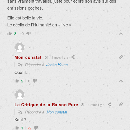
sans vraiment travailler, juste pour écrire son avis sur des
émissions poches.
Elle est belle la vie.
Le déclin de l’Humanité en « live ».
8
0
Mon constat
11 mois il y a
Répondre à
Jocko Homo
Quant…
2
0
La Critique de la Raison Pure
11 mois il y a
Répondre à
Mon constat
Kant ?
1
-2