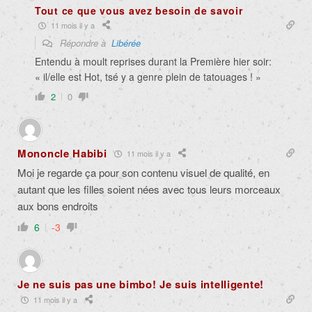
Tout ce que vous avez besoin de savoir
11 mois il y a
Répondre à
Libérée
Entendu à moult reprises durant la Première hier soir:
« il/elle est Hot, tsé y a genre plein de tatouages ! »
2
0
Mononcle Habibi
11 mois il y a
Moi je regarde ça pour son contenu visuel de qualité, en
autant que les filles soient nées avec tous leurs morceaux
aux bons endroits
6
-3
Je ne suis pas une bimbo! Je suis intelligente!
11 mois il y a