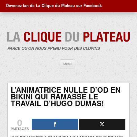
Devenez fan de La Clique du Plateau sur Facebook
PARCE QU'ON NOUS PREND POUR DES CLOWNS
Aller
Menu
au
contenu
L’ANIMATRICE NULLE D’OD EN
BIKINI QUI RAMASSE LE
TRAVAIL D’HUGO DUMAS!
0
PARTAGES
Si ça fait 3 ans qu’il le dit, peut-être que c’est parce que ça fait 3 ans