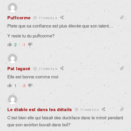
Puffcorme
11 mois il y a
Ptete que sa confiance est plus élevée que son talent…
Y reste tu du puffcorme?
2
-1
Pat lagacé
11 mois il y a
Elle est bonne comme moi
1
-3
Le diable est dans les détails
11 mois il y a
C’est bien elle qui faisait des duckface dans le miroir pendant
que son avorton buvait dans bol?