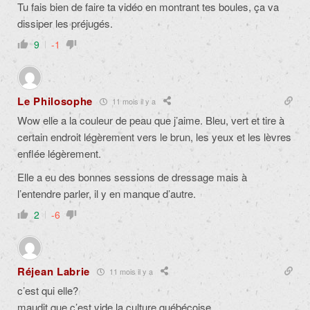
Tu fais bien de faire ta vidéo en montrant tes boules, ça va
dissiper les préjugés.
9
-1
Le Philosophe
11 mois il y a
Wow elle a la couleur de peau que j’aime. Bleu, vert et tire à
certain endroit légèrement vers le brun, les yeux et les lèvres
enflée légèrement.
Elle a eu des bonnes sessions de dressage mais à
l’entendre parler, il y en manque d’autre.
2
-6
Réjean Labrie
11 mois il y a
c’est qui elle?
maudit que c’est vide la culture québécoise.