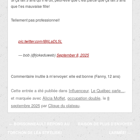
que t’es mauvaise fille!
Tellement pas professionnel!
pic.twitter.com/lBljLaDL5L
— bob (@jokeduweb)
September 8, 2025
Commentaire inutile à m’envoyer: elle est bonne (Fanny, 12 ans)
Cette entrée a été publiée dans
Influenceur
,
Le Québec parle...
,
et marquée avec
Alicia Moffet
,
occupation double
, le
8
septembre 2025
par
Clique du plateau
.
Navigation
←
BOISSONNEAULT RÉPOND AU
RAISON DE PLUS D’ENVOYER
des
TORCHON DE LÉA STRÉLISKI
L’ARMÉE!
→