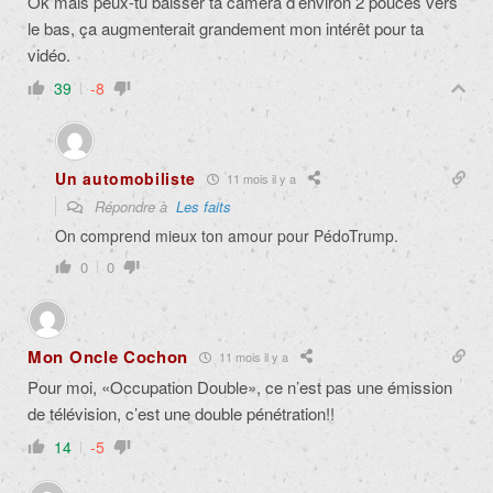
Ok mais peux-tu baisser ta caméra d’environ 2 pouces vers
le bas, ça augmenterait grandement mon intérêt pour ta
vidéo.
39
-8
Un automobiliste
11 mois il y a
Répondre à
Les faits
On comprend mieux ton amour pour PédoTrump.
0
0
Mon Oncle Cochon
11 mois il y a
Pour moi, «Occupation Double», ce n’est pas une émission
de télévision, c’est une double pénétration!!
14
-5