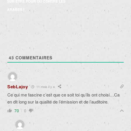
articles
SUR ÊTRE POUR OU CONTRE LES
ARABES !
43
COMMENTAIRES
SebLajoy
11 mois il y a
Ce qui me fascine c’est que ce soit toi qu’ils ont choisi…Ca
en dit long sur la qualité de l’émission et de l’auditoire.
70
0