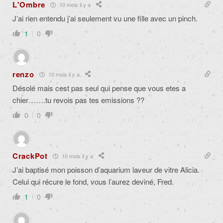
L'Ombre
10 mois il y a
J’ai rien entendu j’ai seulement vu une fille avec un pinch.
1
0
renzo
10 mois il y a
Désolé mais cest pas seul qui pense que vous etes a
chier…….tu revois pas tes emissions ??
0
0
CrackPot
10 mois il y a
J’ai baptisé mon poisson d’aquarium laveur de vitre Alicia.
Celui qui récure le fond, vous l’aurez deviné, Fred.
1
0