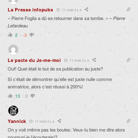
La Presse infopubs
11 mois il y a
« Pierre Foglia a dû se retourner dans sa tombe. » –
Pierre
Lefardeau
2
-3
Le pacte du Je-me-moi
11 mois il y a
Ouf! Quel était le but de sa publication au juste?
Si c’était de démontrer qu’elle est juste nulle comme
animatrice, alors c’est réussi à 200%!
13
0
Yannick
11 mois il y a
On y voit même pas les boules. Veux-tu bien me dire alors
pourquoi je l’écouterais!?