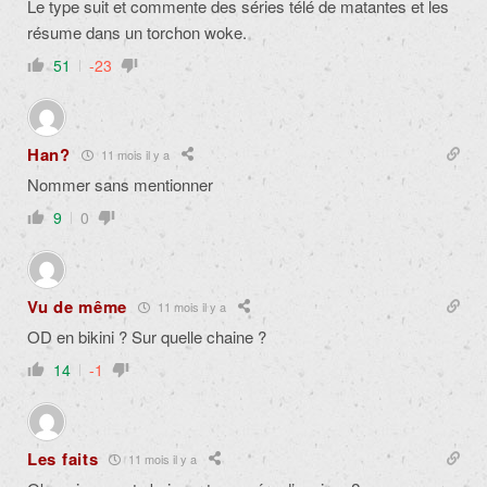
Le type suit et commente des séries télé de matantes et les
résume dans un torchon woke.
51
-23
Han?
11 mois il y a
Nommer sans mentionner
9
0
Vu de même
11 mois il y a
OD en bikini ? Sur quelle chaine ?
14
-1
Les faits
11 mois il y a