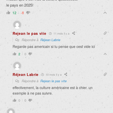
le pays en 2025!
12
-8
Rejean le pas vite
11 mois il y a
Répondre à
Réjean Labrie
Regarde pas americain si tu pense que cest vide ici
2
0
Réjean Labrie
10 mois il y a
Répondre à
Rejean le pas vite
effectivement, la culture américaine est à chier. un
exemple à ne pas suivre.
0
0