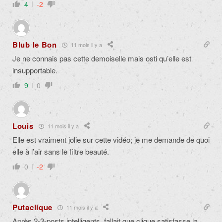
4
-2
Blub le Bon
11 mois il y a
Je ne connais pas cette demoiselle mais osti qu’elle est
insupportable.
9
0
Louis
11 mois il y a
Elle est vraiment jolie sur cette vidéo; je me demande de quoi
elle à l’air sans le filtre beauté.
0
-2
Putaclique
11 mois il y a
Après 2-3-posts intelligents, fallait que clique satisfasse la