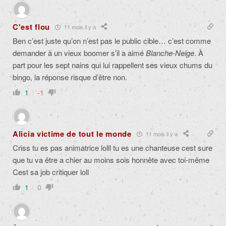
C'est flou
11 mois il y a
Ben c’est juste qu’on n’est pas le public cible… c’est comme
demander à un vieux boomer s’il a aimé
Blanche-Neige
. À
part pour les sept nains qui lui rappellent ses vieux chums du
bingo, la réponse risque d’être non.
1
-1
Alicia victime de tout le monde
11 mois il y a
Criss tu es pas animatrice lolll tu es une chanteuse cest sure
que tu va être a chier au moins sois honnête avec toi-même
Cest sa job critiquer loll
1
0